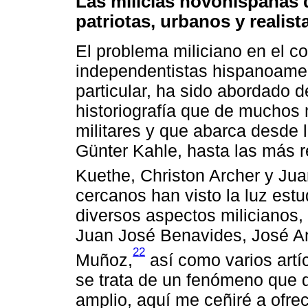
Las milicias novohispanas d
patriotas, urbanos y realist
El problema miliciano en el c
independentistas hispanoamer
particular, ha sido abordado d
historiografía que de mucho
militares y que abarca desde l
Günter Kahle, hasta las más 
Kuethe, Christon Archer y Jua
cercanos han visto la luz est
diversos aspectos milicianos,
Juan José Benavides, José A
22
Muñoz,
así como varios artíc
se trata de un fenómeno que
amplio, aquí me ceñiré a ofre