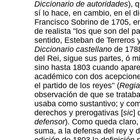
Diccionario de autoridades
), 
sí lo hace, en cambio, en el d
Francisco Sobrino de 1705, e
de realista "los que son del 
sentido, Esteban de Terreros y
Diccionario castellano
de 1788
del Rei, sigue sus partes, ó m
sino hasta 1803 cuando aparec
académico con dos acepciones:
el partido de los reyes" (
Regia
observación de que se trataba
usaba como sustantivo; y como
derechos y prerogativas [
sic
] 
defensor
). Como queda claro, 
suma, a la defensa del rey y d
edición de 1803 la definición 