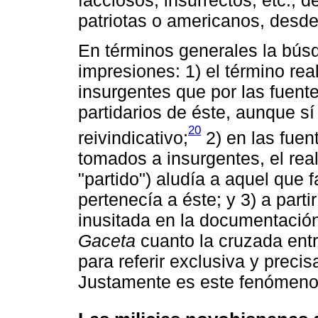
facciosos, insurrectos, etc., d
patriotas o americanos, desde 
En términos generales la búsq
impresiones: 1) el término rea
insurgentes que por las fuentes
partidarios de éste, aunque s
20
reivindicativo;
2) en las fuen
tomados a insurgentes, el rea
"partido") aludía a aquel que f
pertenecía a éste; y 3) a part
inusitada en la documentación 
Gaceta
cuanto la cruzada entre
para referir exclusiva y preci
Justamente es este fenómeno 