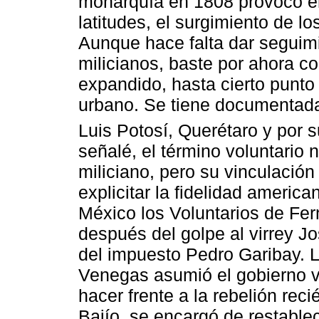
monarquía en 1808 provocó e
latitudes, el surgimiento de l
Aunque hace falta dar seguim
milicianos, baste por ahora c
expandido, hasta cierto punt
urbano. Se tiene documentad
Luis Potosí, Querétaro y por 
señalé, el término voluntario
miliciano, pero su vinculació
explicitar la fidelidad americ
México los Voluntarios de Fer
después del golpe al virrey Jo
del impuesto Pedro Garibay. 
Venegas asumió el gobierno vi
hacer frente a la rebelión rec
Bajío, se encargó de restable