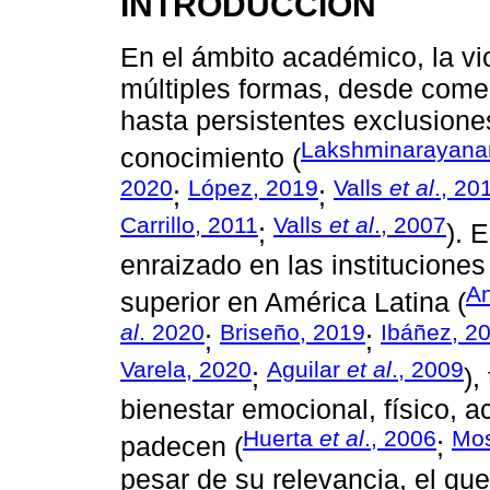
INTRODUCCIÓN
En el ámbito académico, la vi
múltiples formas, desde come
hasta persistentes exclusione
Lakshminarayanan
conocimiento (
2020
López, 2019
Valls
et al
., 20
;
;
Carrillo, 2011
Valls
et al
., 2007
;
). 
enraizado en las institucione
A
superior en América Latina (
al
. 2020
Briseño, 2019
Ibáñez, 2
;
;
Varela, 2020
Aguilar
et al
., 2009
;
),
bienestar emocional, físico, 
Huerta
et al
., 2006
Mos
padecen (
;
pesar de su relevancia, el qu