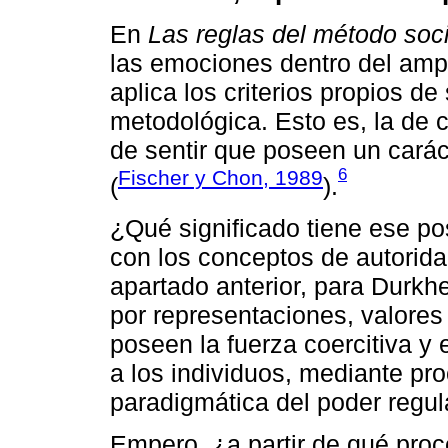
En
Las reglas del método soc
las emociones dentro del ampl
aplica los criterios propios d
metodológica. Esto es, la de
de sentir que poseen un caráct
6
Fischer y Chon, 1989
(
).
¿Qué significado tiene ese p
con los conceptos de autorid
apartado anterior, para Durkh
por representaciones, valores
poseen la fuerza coercitiva y 
a los individuos, mediante pr
paradigmática del poder regul
Empero, ¿a partir de qué proc