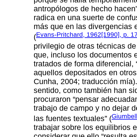
antropólogos de hecho hacen” 
radica en una suerte de confus
más que en las divergencias en
Evans-Pritchard, 1962[1990], p. 1
(
privilegio de otras técnicas d
que, incluso los documentos
tratados de forma diferencial,
aquellos depositados en otro
Cunha, 2004; traducción mía)
sentido, como también han si
procuraron “pensar adecuadame
trabajo de campo y no dejar de
Giumbell
las fuentes textuales” (
trabajar sobre los equilibrios e
considerar que ello “resulta e