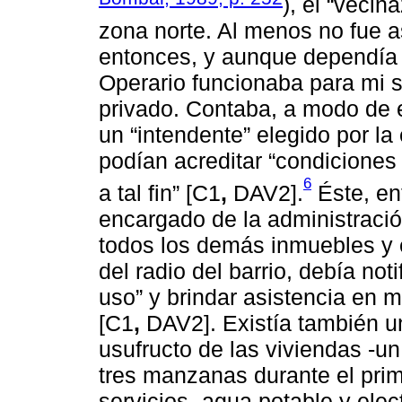
), el “vecin
zona norte. Al menos no fue a
entonces, y aunque dependía d
Operario funcionaba para mi 
privado. Contaba, a modo de 
un “intendente” elegido por l
podían acreditar “condiciones 
6
a tal fin” [C1
,
DAV2].
Éste, en
encargado de la administració
todos los demás inmuebles y 
del radio del barrio, debía not
uso” y brindar asistencia en m
[C1
,
DAV2]. Existía también un
usufructo de las viviendas -u
tres manzanas durante el pri
servicios -agua potable y elec