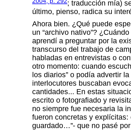
2004, p. 292
; traducción mía) 
último, pienso, radica su inter
Ahora bien. ¿Qué puede esper
un “archivo nativo”? ¿Cuándo
aprendí a preguntar por la exi
transcurso del trabajo de cam
habladas en entrevistas o con
otro momento: cuando escucha
los diarios” o podía advertir 
interlocutores buscaban evoc
cantidades... En estas situaci
escrito o fotografiado y revis
no siempre fue necesaria la in
fueron concretas y explícitas:
guardado…”- que no pasé por a