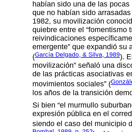
habían sido una de las pocas i
que no habían sido arrasadas p
1982, su movilización conoci
quiebre entre el “fomentismo t
reivindicaciones específicame
emergente” que expandió su a
García Delgado, & Silva, 1989
(
). E
movilización” señaló una disco
de las prácticas asociativas e
Gonzál
movimientos sociales” (
los años de la transición demo
Si bien “el murmullo suburbano
expresión pública en el corre
siendo el caso del municipio 
Bombal, 1989, p. 252