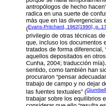
antropólogos de hecho hacen” 
radica en una suerte de confus
más que en las divergencias en
Evans-Pritchard, 1962[1990], p. 1
(
privilegio de otras técnicas d
que, incluso los documentos
tratados de forma diferencial,
aquellos depositados en otro
Cunha, 2004; traducción mía)
sentido, como también han si
procuraron “pensar adecuadame
trabajo de campo y no dejar de
Giumbell
las fuentes textuales” (
trabajar sobre los equilibrios e
considerar que ello “resulta e