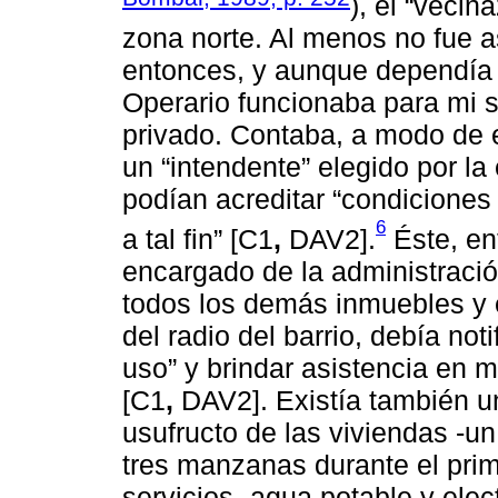
), el “vecin
zona norte. Al menos no fue a
entonces, y aunque dependía d
Operario funcionaba para mi 
privado. Contaba, a modo de 
un “intendente” elegido por l
podían acreditar “condiciones 
6
a tal fin” [C1
,
DAV2].
Éste, en
encargado de la administració
todos los demás inmuebles y 
del radio del barrio, debía not
uso” y brindar asistencia en m
[C1
,
DAV2]. Existía también un
usufructo de las viviendas -u
tres manzanas durante el pri
servicios -agua potable y elec