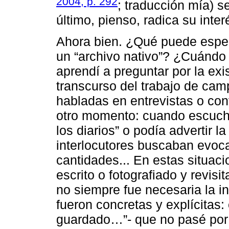
2004, p. 292
; traducción mía) 
último, pienso, radica su inter
Ahora bien. ¿Qué puede esper
un “archivo nativo”? ¿Cuándo
aprendí a preguntar por la exi
transcurso del trabajo de cam
habladas en entrevistas o con
otro momento: cuando escucha
los diarios” o podía advertir 
interlocutores buscaban evoc
cantidades... En estas situaci
escrito o fotografiado y revis
no siempre fue necesaria la in
fueron concretas y explícitas:
guardado…”- que no pasé por a