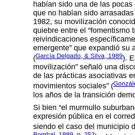
habían sido una de las pocas i
que no habían sido arrasadas p
1982, su movilización conoci
quiebre entre el “fomentismo t
reivindicaciones específicame
emergente” que expandió su a
García Delgado, & Silva, 1989
(
). E
movilización” señaló una disco
de las prácticas asociativas e
Gonzál
movimientos sociales” (
los años de la transición demo
Si bien “el murmullo suburbano
expresión pública en el corre
siendo el caso del municipio 
Bombal, 1989, p. 252