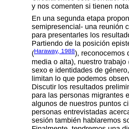
y nos comenten si tienen nota
En una segunda etapa propone
semipresencial- una reunión c
para presentarles los resultad
Partiendo de la posición epis
Haraway, 1988
(
), reconocemos q
media o alta), nuestro trabajo
sexo e identidades de género,
limitan lo que podemos observa
Discutir los resultados prelim
para las personas migrantes en
algunos de nuestros puntos c
personas entrevistadas acerca
sesión también hablaremos so
Finalmente, tendremos una di