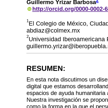
2
Guillermo Yrizar Barbosa
http://orcid.org/0000-0002-
1
El Colegio de México, Ciuda
abdiaz@colmex.mx
2
Universidad Iberoamericana 
guillermo.yrizar@iberopuebla
RESUMEN:
En esta nota discutimos un diseñ
digital que estamos desarrolland
espacios de ayuda humanitaria 
Nuestra investigación se propo
como la forma en la que el pers