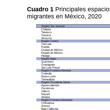
Cuadro 1
Principales espaci
migrantes en México, 2020
Región Sur Sureste
Chiapas
Tabasco
Oaxaca
Veracruz
Región Centro
Tlaxcala
Puebla
Ciudad de México
Estado de México
Hidalgo
Región Bajío
Querétaro
Guanajuato
San Luis Potosí
Región Frontera Noreste
Coahuila
Nuevo León
Tamaulipas
Región Occidente Norte
Aguascalientes
Zacatecas
Jalisco
Nayarit
Sinaloa
Región Frontera Noroeste
Chihuahua
Sonora
Baja California