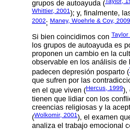
Taylor, 
grupos de autoayuda (
Whittier, 2001
); y, finalmente, 
2002
Maney, Woehrle & Coy, 200
;
Taylor
Si bien coincidimos con
los grupos de autoayuda es po
proponen un cambio en la cultu
observable en los análisis de
padecen depresión posparto (
que sufren por las contradicci
Hercus, 1999
en el que viven (
),
tienen que lidiar con los conf
creencias religiosas y la ace
Wolkomir, 2001
(
), el examen qu
analiza el trabajo emocional 