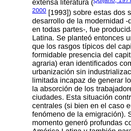
extensa literatura (
2000
[1993]) sobre estas dos 
desarrollo de la modernidad -q
en todas partes-, fue produc
Latina. Se planteó entonces un
que los rasgos típicos del ca
formidable presencia del capi
agraria) eran identificados c
urbanización sin industrializa
limitada incapaz de generar l
la absorción de los trabajado
ciudades. Esta situación cont
centrales (si bien en el caso 
fenómeno de la emigración). S
momento generó profundas con
América Latina y también par