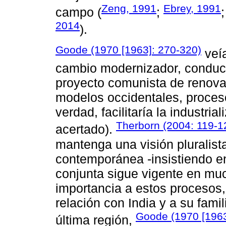
Zeng, 1991
Ebrey, 1991
campo (
;
2014
).
Goode (1970 [1963]: 270-320)
veía
cambio modernizador, conduc
proyecto comunista de renova
modelos occidentales, proceso
verdad, facilitaría la industri
Therborn (2004: 119-1
acertado).
mantenga una visión pluralist
contemporánea -insistiendo en
conjunta sigue vigente en muc
importancia a estos procesos,
relación con India y a su fami
Goode (1970 [1963
última región,