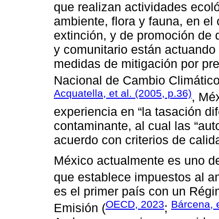
que realizan actividades ecol
ambiente, flora y fauna, en el
extinción, y de promoción de d
y comunitario están actuando 
medidas de mitigación por pre
Nacional de Cambio Climático
Acquatella, et al. (2005, p.36)
, Mé
experiencia en “la tasación di
contaminante, al cual las “au
acuerdo con criterios de calid
México actualmente es uno de
que establece impuestos al a
es el primer país con un Ré
OECD, 2023
Bárcena, e
Emisión (
;