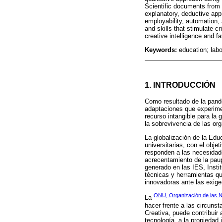
Scientific documents from 
explanatory, deductive app
employability, automation, 
and skills that stimulate c
creative intelligence and f
Keywords:
education; labo
1. INTRODUCCIÓN
Como resultado de la pand
adaptaciones que experimen
recurso intangible para l
la sobrevivencia de las or
La globalización de la Edu
universitarias, con el obj
responden a las necesidad
acrecentamiento de la paupe
generado en las IES, Insti
técnicas y herramientas qu
innovadoras ante las exige
ONU, Organización de las N
La
hacer frente a las circuns
Creativa, puede contribuir 
tecnología, a la propiedad