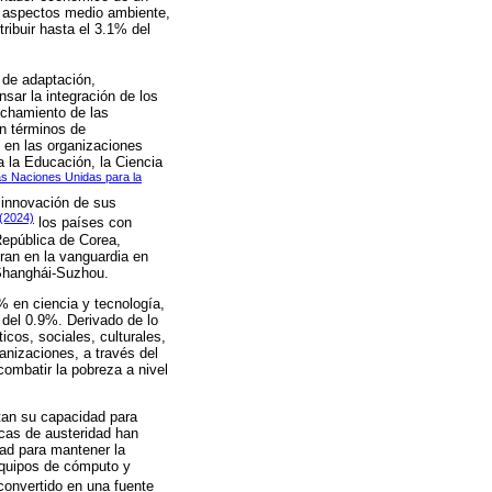
s aspectos medio ambiente,
tribuir hasta el 3.1% del
 de adaptación,
nsar la integración de los
echamiento de las
en términos de
 en las organizaciones
 la Educación, la Ciencia
s Naciones Unidas para la
a innovación de sus
(2024)
los países con
epública de Corea,
ran en la vanguardia en
 Shanghái-Suzhou.
% en ciencia y tecnología,
del 0.9%. Derivado de lo
cos, sociales, culturales,
anizaciones, a través del
combatir la pobreza a nivel
ctan su capacidad para
icas de austeridad han
ad para mantener la
 equipos de cómputo y
convertido en una fuente