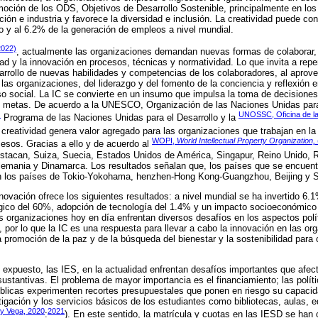
moción de los ODS, Objetivos de Desarrollo Sostenible, principalmente en lo
ción e industria y favorece la diversidad e inclusión. La creatividad puede con
o y al 6.2% de la generación de empleos a nivel mundial.
2022)
, actualmente las organizaciones demandan nuevas formas de colaborar,
ad y la innovación en procesos, técnicas y normatividad. Lo que invita a repe
arrollo de nuevas habilidades y competencias de los colaboradores, al aprov
as organizaciones, del liderazgo y del fomento de la conciencia y reflexión 
o social. La IC se convierte en un insumo que impulsa la toma de decisiones
s y metas. De acuerdo a la UNESCO, Organización de las Naciones Unidas para
)
UNOSSC, Oficina de la
Programa de las Naciones Unidas para el Desarrollo y la
 creatividad genera valor agregado para las organizaciones que trabajan en l
WOPI,
World Intellectual Property Organization,
cesos. Gracias a ello y de acuerdo al
tacan, Suiza, Suecia, Estados Unidos de América, Singapur, Reino Unido, R
Alemania y Dinamarca. Los resultados señalan que, los países que se encuent
ran los países de Tokio-Yokohama, henzhen-Hong Kong-Guangzhou, Beijing y
ovación ofrece los siguientes resultados: a nivel mundial se ha invertido 6.1
ógico del 60%, adopción de tecnología del 1.4% y un impacto socioeconómico 
s organizaciones hoy en día enfrentan diversos desafíos en los aspectos políti
 por lo que la IC es una respuesta para llevar a cabo la innovación en las org
a promoción de la paz y de la búsqueda del bienestar y la sostenibilidad para 
te expuesto, las IES, en la actualidad enfrentan desafíos importantes que afe
sustantivas. El problema de mayor importancia es el financiamiento; las polít
blicas experimenten recortes presupuestales que ponen en riesgo su capacid
stigación y los servicios básicos de los estudiantes como bibliotecas, aulas,
 y Vega, 2020
2021
:
). En este sentido, la matrícula y cuotas en las IESD se han 