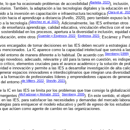
Barletta, 2023
te, lo que ha ocasionado problemas de accesibilidad (
), inclusión
tarios. También, la adaptación a las tecnologías digitales y la educación en 
Clara et al., 20
ido a la inversión en capacitación e infraestructura tecnológica (
ión hacia el aprendizaje a distancia (Avello, 2020), pero también expuso la br
Sánchez et. al. 2023
 a la tecnología (
). Adicionalmente, las IES enfrentan otro
 de enseñanza aprendizaje, calidad educativa, vinculación efectiva con el se
ostenibilidad en los procesos, apertura a la diversidad e inclusión, equidad 
Guamán y Espinoza, 2022
Espinosa, 2021
educación, entre otros (
;
; Escámez y Peri
tivos encargados de tomar decisiones en las IES deben recurrir a estrategias á
s mencionados. La IC aparece como la capacidad intelectual que servirá a la
Sternberg (1999)
del entorno de manera diferente a lo habitual. De acuerdo con
bajo novedoso, adecuado, relevante y útil para la tarea en cuestión, es indis
o crítico, elementos cruciales para el avance académico y la solución de pr
idad e innovación y permite a las IES a desarrollar investigación de alta cali
enerar espacios innovadores e interdisciplinarios que integran una diversida
 a la formación de profesionales líderes y emprendedores capaces de generar
de Villiers, 2022
Shevlin, 2021
del entorno (
;
).
 la IC en las IES se limita por los problemas que trae consigo la globalizaci
McFadzean y Mohabir, 2021
Sternberg, 2005
mergentes (
;
). En este sentido, el objet
IC en las IES, para satisfacer las necesidades y demandas del mercado laboral,
ategias para enriquecer el modelo educativo y perfil de egreso de los estudia
ta que actúen como agente de cambio en las organizaciones.