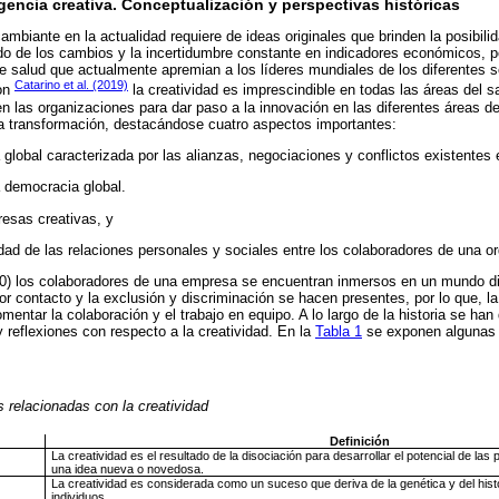
ligencia creativa. Conceptualización y perspectivas históricas
ambiante en la actualidad requiere de ideas originales que brinden la posibili
o de los cambios y la incertidumbre constante en indicadores económicos, po
de salud que actualmente apremian a los líderes mundiales de los diferentes 
Catarino et al. (2019)
con
la creatividad es imprescindible en todas las áreas del sa
 en las organizaciones para dar paso a la innovación en las diferentes áreas 
ua transformación, destacándose cuatro aspectos importantes:
global caracterizada por las alianzas, negociaciones y conflictos existentes 
 democracia global.
esas creativas, y
dad de las relaciones personales y sociales entre los colaboradores de una o
20) los colaboradores de una empresa se encuentran inmersos en un mundo dig
or contacto y la exclusión y discriminación se hacen presentes, por lo que, la
omentar la colaboración y el trabajo en equipo. A lo largo de la historia se han
 reflexiones con respecto a la creatividad. En la
Tabla 1
se exponen algunas 
s relacionadas con la creatividad
Definición
La creatividad es el resultado de la disociación para desarrollar el potencial de las
una idea nueva o novedosa.
La creatividad es considerada como un suceso que deriva de la genética y del histor
individuos.