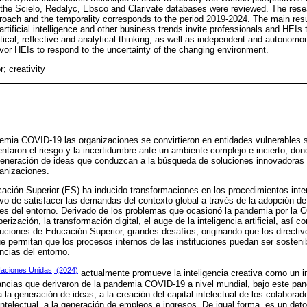
the Scielo, Redalyc, Ebsco and Clarivate databases were reviewed. The rese
roach and the temporality corresponds to the period 2019-2024. The main resu
artificial intelligence and other business trends invite professionals and HEI
ritical, reflective and analytical thinking, as well as independent and autonom
avor HEIs to respond to the uncertainty of the changing environment.
r; creativity
emia COVID-19 las organizaciones se convirtieron en entidades vulnerables 
taron el riesgo y la incertidumbre ante un ambiente complejo e incierto, dond
a generación de ideas que conduzcan a la búsqueda de soluciones innovadora
ganizaciones.
cación Superior (ES) ha inducido transformaciones en los procedimientos inter
etivo de satisfacer las demandas del contexto global a través de la adopción d
es del entorno. Derivado de los problemas que ocasionó la pandemia por la 
rización, la transformación digital, el auge de la inteligencia artificial, así 
tuciones de Educación Superior, grandes desafíos, originando que los directi
e permitan que los procesos internos de las instituciones puedan ser sostenib
ncias del entorno.
aciones Unidas, (2024)
actualmente promueve la inteligencia creativa como un in
tancias que derivaron de la pandemia COVID-19 a nivel mundial, bajo este pano
a la generación de ideas, a la creación del capital intelectual de los colaborado
 intelectual, a la generación de empleos e ingresos. De igual forma, es un d