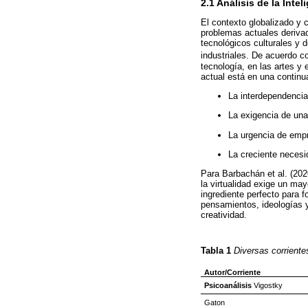
2.1 Análisis de la Inte
El contexto globalizado y c
problemas actuales derivad
tecnológicos culturales y 
industriales. De acuerdo 
tecnología, en las artes y
actual está en una contin
La interdependencia 
La exigencia de una
La urgencia de empr
La creciente necesi
Para Barbachán et al. (20
la virtualidad exige un may
ingrediente perfecto para f
pensamientos, ideologías y
creatividad.
Tabla 1
Diversas corriente
Autor/Corriente
Psicoanálisis
Vigostky
Gaton