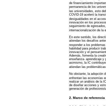
de financiamiento importan
permanencia de los universi
las universidades, esto deb
COVID-19 aceleró la transic
desigualdades en el acceso
innovación en los procesos
seguimiento de egresados, s
internacionalización de la 
En este sentido, los direc
atiendan los desafíos ante
responder a los problemas 
habilidad para producir tra
innovación y el pensamient
Además, fomenta la creativ
enseñanza- aprendizaje y g
asimismo, la IC contribuye
atiendan las problemáticas 
No obstante, la adopción de
enfrentan las economías e
realizar un análisis de la 
de diseñar acciones y estr
generación de profesionis
2. Marco de referencia