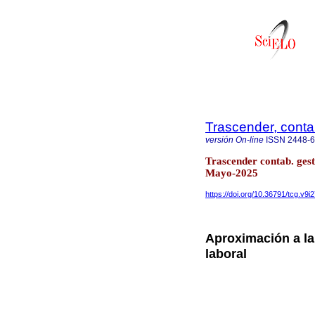
Trascender, contab
versión On-line
ISSN
2448-
Trascender contab. gest
Mayo-2025
https://doi.org/10.36791/tcg.v9i
Aproximación a la
laboral