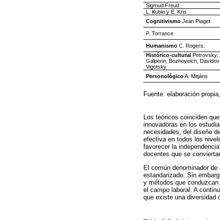
Sigmud Freud
L. Kubie y E. Kris
Cognitivismo
Jean Piaget
P. Torrance
Humanismo
C. Rogers.
Histórico-cultural
Petrovsky,
Galperin, Bozhoveich, Davidov
Vigotsky
Personológico
A. Mitjáns
Fuente: elaboración propi
Los teóricos coinciden que 
innovadoras en los estudia
necesidades, del diseño d
efectiva en todos los nive
favorecer la independenci
docentes que se conviertan
El común denominador de la
estandarizado. Sin embargo
y métodos que conduzcan al
el campo laboral. A contin
que existe una diversidad d