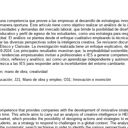
s una competencia que provee a las empresas al desarrollo de estrategias inn
manera oportuna. Este artículo tiene como objetivo realizar un análisis de la i
ecesidades y demandas del mercado laboral, que brinde la posibilidad de dise
educativo y perfil de egreso de los estudiantes, como una estrategia para res
obal. El análisis se plantea desde el enfoque cualitativo empleando la técni
icar las diversas perspectivas sobre la inteligencia creativa. Se revisaron docu
Ebsco y Clarivate. La investigación realizada tiene un enfoque explicativo, d
9-2024. Los principales resultados muestran que, la empleabilidad sostenible,
tras tendencias empresariales invitan a profesionales e IES a generar competen
rítico, reflexivo y analítico, así como un aprendizaje independiente y autón
vorezca a las IES para responder ante la incertidumbre del entorno cambiante.
n; mano de obra; creatividad
educación; J21; Mano de obra y empleo; O31; Innovación e invención
 competence that provides companies with the development of innovative strate
 time. This article aims to carry out an analysis of creative intelligence in HE
arket, which provides the possibility of designing actions and strategies to e
tudents, as a strategy to respond to challenges in a global context. The analy
the systematic search technique in order to identify the various perspectives o