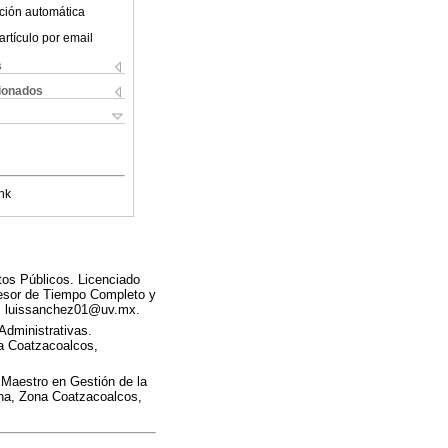
ción automática
artículo por email
s
cionados
nk
os Públicos. Licenciado
fesor de Tiempo Completo y
o: luissanchez01@uv.mx.
Administrativas.
a Coatzacoalcos,
. Maestro en Gestión de la
ana, Zona Coatzacoalcos,