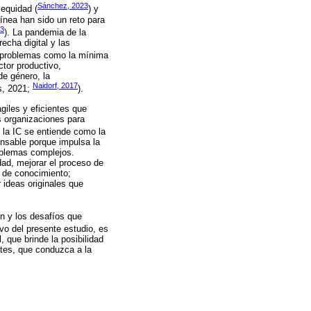
Sánchez, 2023
, equidad (
) y
línea han sido un reto para
23
). La pandemia de la
echa digital y las
s problemas como la mínima
ctor productivo,
de género, la
Naidorf, 2017
s, 2021;
).
giles y eficientes que
s organizaciones para
, la IC se entiende como la
pensable porque impulsa la
oblemas complejos.
dad, mejorar el proceso de
d de conocimiento;
 ideas originales que
ón y los desafíos que
ivo del presente estudio, es
 que brinde la posibilidad
ntes, que conduzca a la