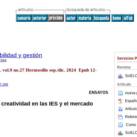
ilidad y gestión
Servicios 
6388
Revista
. vol.9 no.27 Hermosillo sep./dic. 2024 Epub 12-
SciELO
Articulo
27.268
ENSAYOS
nueva p
Españo
 creatividad en las IES y el mercado
Artícu
Referen
Como c
SciELO