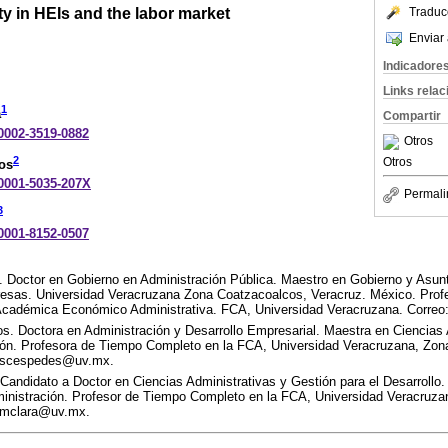
ty in HEIs and the labor market
Traduc
Enviar 
Indicadore
Links rela
1
a
Compartir
-0002-3519-0882
Otros
2
Otros
os
-0001-5035-207X
Permali
3
-0001-8152-0507
 Doctor en Gobierno en Administración Pública. Maestro en Gobierno y Asunt
esas. Universidad Veracruzana Zona Coatzacoalcos, Veracruz. México. Pro
 Académica Económico Administrativa. FCA, Universidad Veracruzana. Corre
. Doctora en Administración y Desarrollo Empresarial. Maestra en Ciencias 
ión. Profesora de Tiempo Completo en la FCA, Universidad Veracruzana, Zon
: scespedes@uv.mx.
 Candidato a Doctor en Ciencias Administrativas y Gestión para el Desarrollo
ministración. Profesor de Tiempo Completo en la FCA, Universidad Veracruz
: mclara@uv.mx.