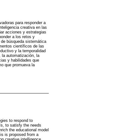
ovadoras para responder a
nteligencia creativa en las
ñar acciones y estrategias
ponder a los retos y
ca de búsqueda sistemática
mentos científicos de las
eductivo y la temporalidad
 la automatización, la
cias y habilidades que
omo que promueva la
gies to respond to
Is, to satisfy the needs
nrich the educational model
sis is proposed from a
n creative intelligence.