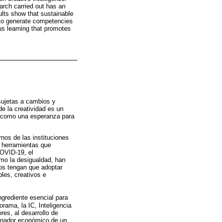
arch carried out has an
lts show that sustainable
s to generate competencies
ous learning that promotes
sujetas a cambios y
e la creatividad es un
s como una esperanza para
nos de las instituciones
e herramientas que
COVID-19, el
como la desigualdad, han
vos tengan que adoptar
les, creativos e
grediente esencial para
rama, la IC, Inteligencia
res, al desarrollo de
etonador económico de un