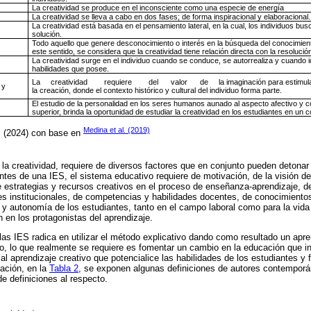
La creatividad se produce en el inconsciente como una especie de energía
La creatividad se lleva a cabo en dos fases; de forma inspiracional y elaboracional.
La creatividad está basada en el pensamiento lateral, en la cual, los individuos bus
solución.
Todo aquello que genere desconocimiento o interés en la búsqueda del conocimient
este sentido, se considera que la creatividad tiene relación directa con la resoluci
La creatividad surge en el individuo cuando se conduce, se autorrealiza y cuando i
habilidades que posee.
La creatividad requiere del valor de la imaginación para estimular e
 y
la creación, donde el contexto histórico y cultural del individuo forma parte.
El estudio de la personalidad en los seres humanos aunado al aspecto afectivo y c
superior, brinda la oportunidad de estudiar la creatividad en los estudiantes en un c
Medina et al. (2019)
a, (2024) con base en
la creatividad, requiere de diversos factores que en conjunto pueden detonar 
ntes de una IES, el sistema educativo requiere de motivación, de la visión d
e estrategias y recursos creativos en el proceso de enseñanza-aprendizaje, 
les institucionales, de competencias y habilidades docentes, de conocimient
a y autonomía de los estudiantes, tanto en el campo laboral como para la vi
 en los protagonistas del aprendizaje.
s IES radica en utilizar el método explicativo dando como resultado un apre
, lo que realmente se requiere es fomentar un cambio en la educación que in
 aprendizaje creativo que potencialice las habilidades de los estudiantes y fa
uación, en la
Tabla 2
, se exponen algunas definiciones de autores contempor
e definiciones al respecto.