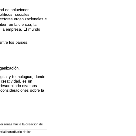
dad de solucionar
líticos, sociales,
sectores organizacionales e
ber; en la ciencia, la
de la empresa. El mundo
entre los países.
rganización.
ital y tecnológico, donde
 creatividad, es un
 desarrollado diversos
consideraciones sobre la
 personas hacia la creación de
ial hereditario de los