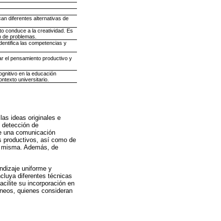
can diferentes alternativas de
o conduce a la creatividad. Es
ón de problemas.
dentifica las competencias y
l pensamiento productivo y
ognitivo en la educación
ontexto universitario.
las ideas originales e
e detección de
de una comunicación
os productivos, así como de
da misma. Además, de
ndizaje uniforme y
cluya diferentes técnicas
cilite su incorporación en
áneos, quienes consideran