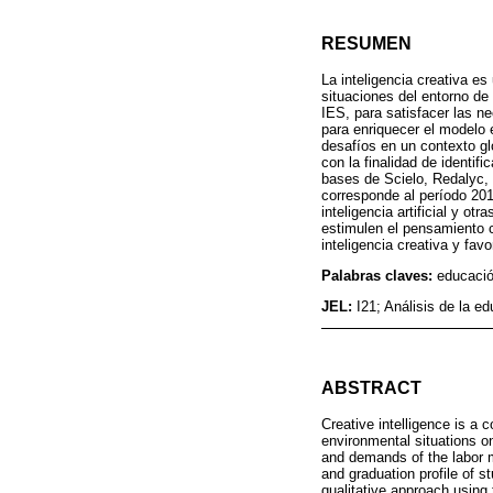
RESUMEN
La inteligencia creativa e
situaciones del entorno de 
IES, para satisfacer las n
para enriquecer el modelo 
desafíos en un contexto gl
con la finalidad de identif
bases de Scielo, Redalyc, 
corresponde al período 201
inteligencia artificial y o
estimulen el pensamiento c
inteligencia creativa y fa
Palabras claves:
educació
JEL:
I21; Análisis de la 
ABSTRACT
Creative intelligence is a
environmental situations on
and demands of the labor m
and graduation profile of s
qualitative approach using 