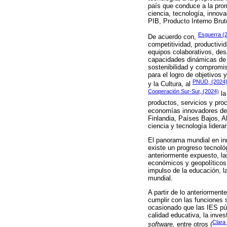
país que conduce a la pro
ciencia, tecnología, innova
PIB, Producto Interno Brut
Esguerra (
De acuerdo con,
competitividad, productivid
equipos colaborativos, des
capacidades dinámicas de l
sostenibilidad y compromis
para el logro de objetivo
PNUD, (2024
y la Cultura, al
Cooperación Sur-Sur, (2024)
la
productos, servicios y pro
economías innovadores des
Finlandia, Países Bajos, 
ciencia y tecnología lide
El panorama mundial en inn
existe un progreso tecnol
anteriormente expuesto, la
económicos y geopolíticos,
impulso de la educación, l
mundial.
A partir de lo anteriormen
cumplir con las funciones 
ocasionado que las IES pú
calidad educativa, la inve
Clara
software,
entre otros (