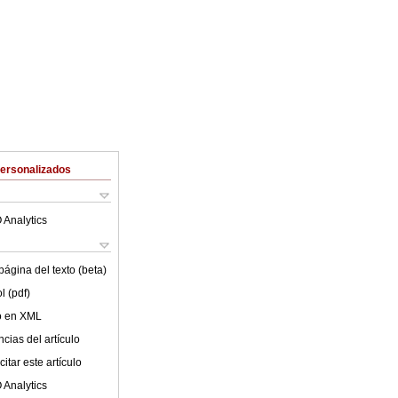
Personalizados
 Analytics
ágina del texto (beta)
l (pdf)
lo en XML
cias del artículo
itar este artículo
 Analytics