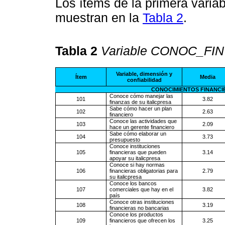
Los ítems de la primera vari
muestran en la
Tabla 2
.
Tabla 2
Variable CONOC_FIN y
Variable, dimensión y
Ítem
Media
confiabilidad
CONOCIMIENTOS FINANCIERO
Conoce cómo manejar las
101
3.82
finanzas de su italicpresa
Sabe cómo hacer un plan
102
2.63
financiero
Conoce las actividades que
103
2.09
hace un gerente financiero
Sabe cómo elaborar un
104
3.73
presupuesto
Conoce instituciones
105
financieras que pueden
3.14
apoyar su italicpresa
Conoce si hay normas
106
financieras obligatorias para
2.79
su italicpresa
Conoce los bancos
107
comerciales que hay en el
3.82
país
Conoce otras instituciones
108
3.19
financieras no bancarias
Conoce los productos
109
financieros que ofrecen los
3.25