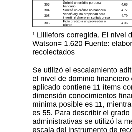
Solicitó un crédito personal
303
4.68
bancario
304
Solicitó un crédito no bancario
4.77
Vendió alguna propiedad para
305
4.79
invertir el dinero en su italicpresa
Pidió crédito a un proveedor o
306
4.36
cliente
¹ Lilliefors corregida. El nivel
Watson= 1.620 Fuente: elabor
recolectados
Se utilizó el escalamiento adit
el nivel de dominio financiero
aplicado contiene 11 ítems co
dimensión conocimientos finan
mínima posible es 11, mientr
es 55. Para describir el grad
administrativas se utilizó la 
escala del instrumento de re