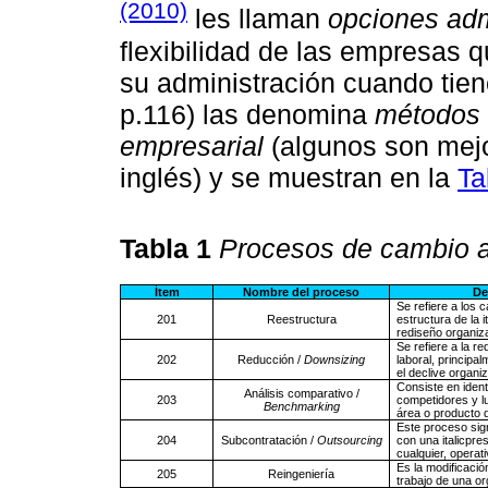
(2010)
les llaman
opciones adm
flexibilidad de las empresas 
su administración cuando tien
p.116) las denomina
métodos 
empresarial
(algunos son mej
inglés) y se muestran en la
Ta
Tabla 1
Procesos de cambio a
Ítem
Nombre del proceso
De
Se refiere a los 
201
Reestructura
estructura de la 
rediseño organiza
Se refiere a la re
202
Reducción /
Downsizing
laboral, principa
el declive organiz
Consiste en ident
Análisis comparativo /
203
competidores y lu
Benchmarking
área o producto de
Este proceso sign
204
Subcontratación /
Outsourcing
con una italicpre
cualquier, operati
Es la modificació
205
Reingeniería
trabajo de una or