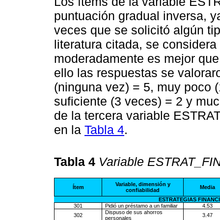
Los ítems de la variable EST
puntuación gradual inversa, 
veces que se solicitó algún ti
literatura citada, se considera
moderadamente es mejor que
ello las respuestas se valorar
(ninguna vez) = 5, muy poco (1
suficiente (3 veces) = 2 y mu
de la tercera variable ESTRA
en la
Tabla 4
.
Tabla 4
Variable ESTRAT_FIN 
Variable, dimensión y
Ítem
Media
confiabilidad
ESTRATEGIAS FINANCIER
301
Pidió un préstamo a un familiar
4.53
Dispuso de sus ahorros
302
3.47
personales