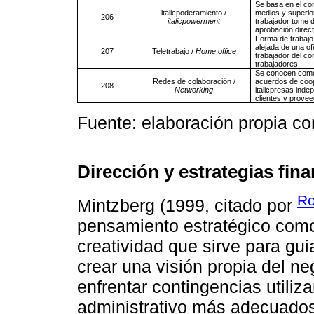
Se basa en el co
italicpoderamiento /
medios y superior
206
italicpowerment
trabajador tome d
aprobación direct
Forma de trabajo
alejada de una of
207
Teletrabajo /
Home office
trabajador del co
trabajadores.
Se conocen como 
Redes de colaboración /
acuerdos de coo
208
Networking
italicpresas inde
clientes y prove
Fuente: elaboración propia co
Dirección y estrategias fin
Ro
Mintzberg (1999, citado por
pensamiento estratégico como
creatividad que sirve para gui
crear una visión propia del ne
enfrentar contingencias utili
administrativo más adecuados