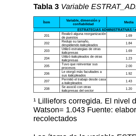
Tabla 3
Variable ESTRAT_ADM
Variable, dimensión y
Ítem
Media
confiabilidad
ESTRATEGIAS ADMINISTRATIVAS / méto
Realizó alguna reorganización
201
1.69
de puestos
Redujo su tamaño,
202
1.84
despidiendo italicpleados
Utilizó estrategias de otras
203
1.69
italicpresas
Utilizó italicpleados de otras
204
1.23
italicpresas
Tuvo que reinventar sus
205
2.00
procesos
Le otorgó más facultades a
206
1.92
sus italicpleados
Permitió el trabajo desde casa
207
1.43
a italicpleados
Se asoció con otras
208
1.20
italicpresas del sector
¹ Lilliefors corregida. El nivel
Watson= 1.043 Fuente: elabor
recolectados