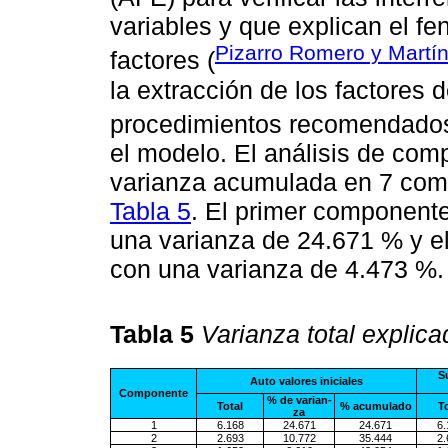
variables y que explican el 
Pizarro Romero y Martí
factores (
la extracción de los factores 
procedimientos recomendado
el modelo. El análisis de comp
varianza acumulada en 7 com
Tabla 5
. El primer componente
una varianza de 24.671 % y el
con una varianza de 4.473 %.
Tabla 5
Varianza total explic
S
Auto valores iniciales
Componente
% de
varian-
Total
% acumulado
To
za
1
6.168
24.671
24.671
6.
2
2.693
10.772
35.444
2.