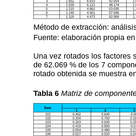
3
1.652
6.610
42.054
1.
4
1.530
6.121
48.174
1.
5
1.215
4.861
53.035
1.
6
1.140
4.561
57.596
1.
7
1.118
4.473
62.069
1.
Método de extracción: análisi
Fuente: elaboración propia e
Una vez rotados los factores
de 62.069 % de los 7 compone
rotado obtenida se muestra e
Tabla 6
Matriz de componente
Ítem
1
2
3
101
0.402
0.640
-0.0
102
0.334
0.750
0.1
103
0.263
0.630
0.2
104
0.419
0.650
-0.0
105
0.554
0.480
0.1
106
0.527
0.520
0.0