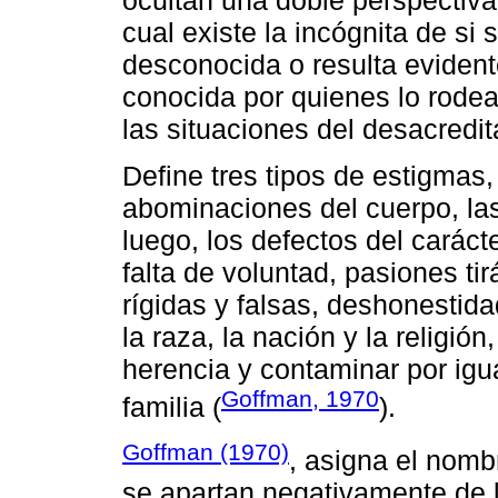
ocultan una doble perspectiva:
cual existe la incógnita de si 
desconocida o resulta evidente
conocida por quienes lo rodea
las situaciones del desacredit
Define tres tipos de estigmas,
abominaciones del cuerpo, las
luego, los defectos del carác
falta de voluntad, pasiones ti
rígidas y falsas, deshonestida
la raza, la nación y la religió
herencia y contaminar por igu
Goffman, 1970
familia (
).
Goffman (1970)
, asigna el nomb
se apartan negativamente de l