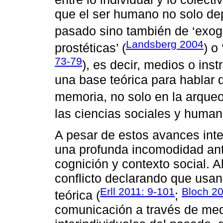
que el ser humano no solo de
pasado sino también de ‘exog
Landsberg 2004
prostéticas’ (
) o
73-79
), es decir, medios o ins
una base teórica para hablar 
memoria, no solo en la arqueo
las ciencias sociales y human
A pesar de estos avances inter
una profunda incomodidad ant
cognición y contexto social. 
conflicto declarando que usa
Erll 2011: 9-101
Bloch 2
teórica (
;
comunicación a través de med