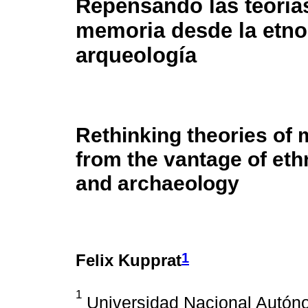
Repensando las teorías
memoria desde la etnog
arqueología
Rethinking theories of
from the vantage of et
and archaeology
1
Felix Kupprat
1
Universidad Nacional Autóno