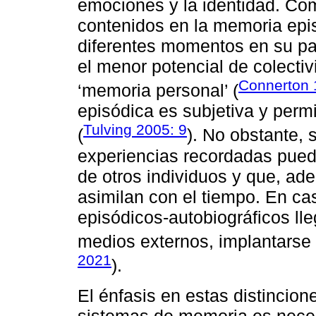
emociones y la identidad. Com
contenidos en la memoria epis
diferentes momentos en su pas
el menor potencial de colect
Connerton 
‘memoria personal’ (
episódica es subjetiva y permi
Tulving 2005: 9
(
). No obstante,
experiencias recordadas pued
de otros individuos y que, ad
asimilan con el tiempo. En ca
episódicos-autobiográficos ll
medios externos, implantarse 
2021
).
El énfasis en estas distincione
sistemas de memoria es neces