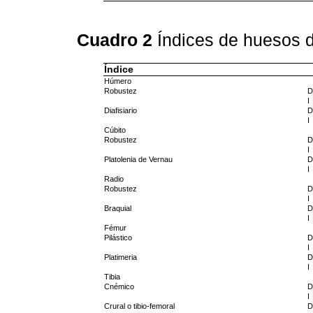
Cuadro 2
Índices de huesos d
Índice
Húmero
Robustez
D
I
Diafisiario
D
I
Cúbito
Robustez
D
I
Platolenia de Vernau
D
I
Radio
Robustez
D
I
Braquial
D
I
Fémur
Pilástico
D
I
Platimeria
D
I
Tibia
Cnémico
D
I
Crural o tibio-femoral
D