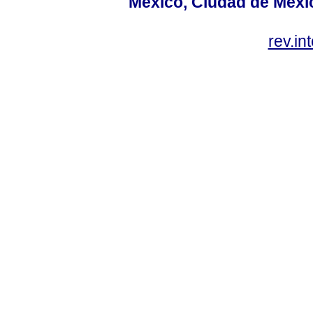
México, Ciudad de Méxic
rev.i