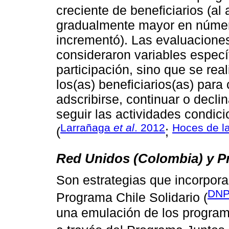
creciente de beneficiarios (al
gradualmente mayor en númer
incrementó). Las evaluacione
consideraron variables especí
participación, sino que se re
los(as) beneficiarios(as) par
adscribirse, continuar o decli
seguir las actividades condic
Larrañaga
et al
. 2012
Hoces de l
(
;
Red Unidos (Colombia) y P
Son estrategias que incorpora
DNP
Programa Chile Solidario (
una emulación de los program