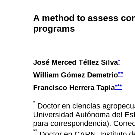
A method to assess com
programs
*
José Merced Téllez Silva
**
William Gómez Demetrio
***
Francisco Herrera Tapia
*
Doctor en ciencias agropecua
Universidad Autónoma del Es
para correspondencia). Correo
**
Doctor en CARN. Instituto d