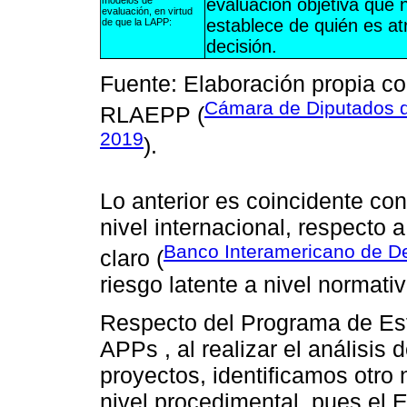
evaluación objetiva que 
evaluación, en virtud
establece de quién es at
de que la LAPP:
decisión.
Fuente: Elaboración propia c
Cámara de Diputados d
RLAEPP (
2019
).
Lo anterior es coincidente con
nivel internacional, respecto 
Banco Interamericano de De
claro (
riesgo latente a nivel normati
Respecto del Programa de Est
APPs , al realizar el análisis 
proyectos, identificamos otro 
nivel procedimental, pues el 