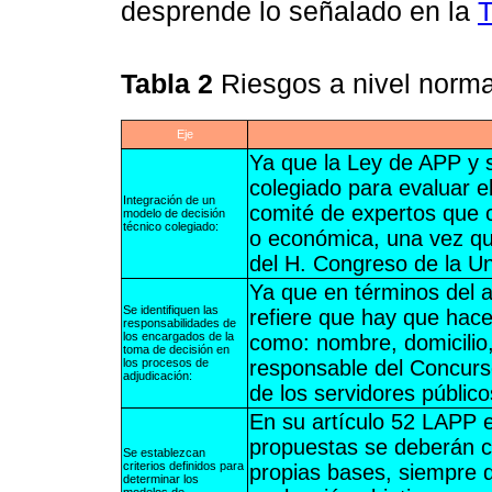
desprende lo señalado en la
T
Tabla 2
Riesgos a nivel norma
Eje
Ya que la Ley de APP y 
colegiado para evaluar e
Integración de un
comité de expertos que 
modelo de decisión
técnico colegiado:
o económica, una vez qu
del H. Congreso de la Un
Ya que en términos del a
Se identifiquen las
refiere que hay que hacer
responsabilidades de
los encargados de la
como: nombre, domicilio,
toma de decisión en
los procesos de
responsable del Concurso
adjudicación:
de los servidores público
En su artículo 52 LAPP e
propuestas se deberán co
Se establezcan
criterios definidos para
propias bases, siempre q
determinar los
modelos de