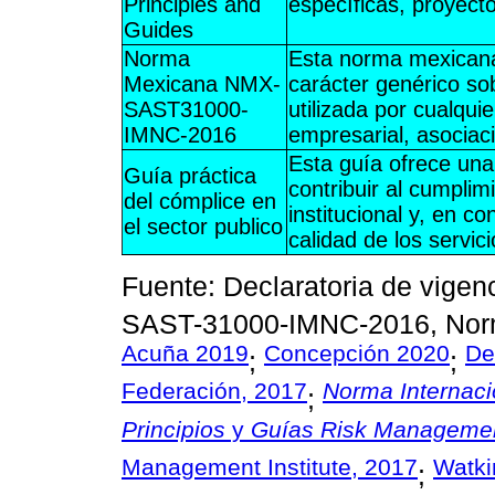
Principles and
específicas, proyecto
Guides
Norma
Esta norma mexicana 
Mexicana NMX-
carácter genérico so
SAST31000-
utilizada por cualqui
IMNC-2016
empresarial, asociac
Esta guía ofrece una
Guía práctica
contribuir al cumplim
del cómplice en
institucional y, en c
el sector publico
calidad de los servici
Fuente: Declaratoria de vige
SAST-31000-IMNC-2016, Norma
Acuña 2019
Concepción 2020
De
;
;
Federación, 2017
Norma Internaci
;
Principios
y
Guías Risk Managemen
Management Institute, 2017
Watk
;