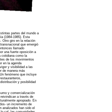
istintas partes del mundo a
ía (1984-1985). Esta
Otro giro en la relación
l transnacional que emergió
 entonces llamado
por una fuerte oposición a
a cotidiana como la
ntes de los movimientos
er en la agenda
gor y visibilidad a las
ver de manera más
. Un fenómeno que incluye
 restauranteros,
istribución y posibilidad
nsumo y comercialización
 reivindican a través de
lturalmente apropiado. En
idos- un incremento de
n analizados han sido el
 lo cal, las comunidades