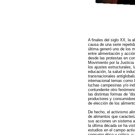
A finales del siglo XX, la 
causa de una serie repeti
última generó uno de los 
entre alimentación y acció
desde las protestas en con
Movimiento por la Justicia 
los ajustes estructurales, 
educación, la salud e ind
transnacionales antiglobal
internacional temas como la
luchas campesinas y/o ind
contundente otro fenómeno 
las distintas formas de “di
productores y consumidores
de elección de los alimento
De hecho, el activismo ali
de alimentos que caracteriz
sus acciones un sistema al
la última década se ha vis
estudios en el campo activ
consumo ético y crítico, y