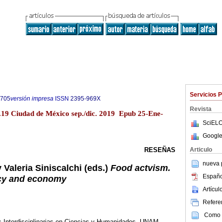
Servicios 
5705
versión impresa
ISSN
2395-969X
Revista
no.19 Ciudad de México sep./dic. 2019 Epub 25-Ene-
SciELO
Google
Articulo
RESEÑAS
nueva p
Valeria Siniscalchi (eds.)
Food actvism.
Españo
cy and economy
Artícu
Referen
Como c
s Interdisciplinarias en Ciencias y Humanidades, UNAM.