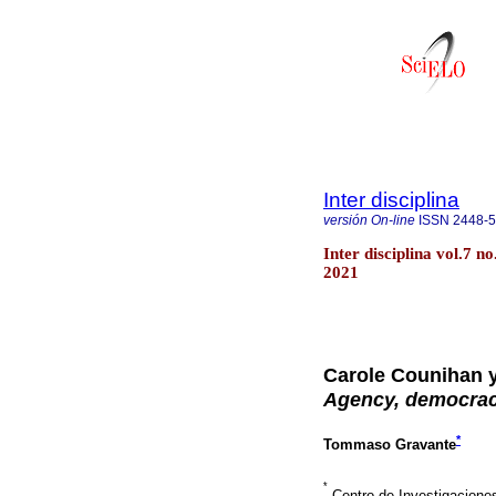
Inter disciplina
versión On-line
ISSN
2448-
Inter disciplina vol.7 
2021
Carole Counihan y 
Agency, democra
*
Tommaso Gravante
*
Centro de Investigacione