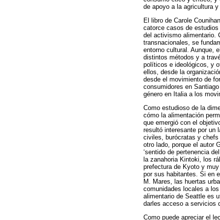
de apoyo a la agricultura 
El libro de Carole Counihan
catorce casos de estudios 
del activismo alimentario.
transnacionales, se fundam
entorno cultural. Aunque, 
distintos métodos y a trav
políticos e ideológicos, y
ellos, desde la organizac
desde el movimiento de for
consumidores en Santiago d
género en Italia a los mov
Como estudioso de la dimen
cómo la alimentación permi
que emergió con el objetivo
resultó interesante por un 
civiles, burócratas y chefs
otro lado, porque el autor
‘sentido de pertenencia de
la zanahoria Kintoki, los r
prefectura de Kyoto y muy 
por sus habitantes. Si en e
M. Mares, las huertas urba
comunidades locales a los 
alimentario de Seattle es 
darles acceso a servicios 
Como puede apreciar el lec