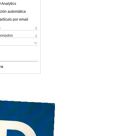
 Analytics
ción automática
artículo por email
s
cionados
nk