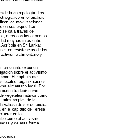
esde la antropología. Los
tnográfico en el análisis
lizan las movilizaciones
as en sus específico
o se da a través de
os, otros con los aspectos
rdad muy distintos entre
Agrícola en Sri Lanka;
ones de resistencias de los
activismo alimentario y
ión en cuanto exponen
igación sobre el activismo
 Japón. El capítulo me
es locales, organizaciones
ema alimentario local. Por
 puede traducir como
o de vegetales nativos como
tarias propias de la
da valiosa de ser defendida
, en el capítulo de Teresa
olucrar en las
ribe cómo el activismo
inadas y de esta forma
 procesos.