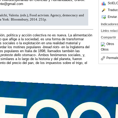
SciELO
vante@gmail.com
Traduc
alchi, Valeria. (eds.), Food actvism. Agency, democracy and
Enviar 
a York: Bloomsbury, 2014. 251p.
Indicadore
Links rela
ión, política y acción colectiva no es nueva. La alimentación
Compartir
o que aflige a la sociedad, es una forma de transformar
 sociales o la explotación en una realidad material y
Otros
ordar los motines populares -
bread riots
- en la Inglaterra del
Otros
nes populares en Italia de 1898, llamados también las
 proteste dello stomaco
-. Ambos fenómenos sociales, y,
Permali
ilares a lo largo de la historia y del planeta, fueron
nto del precio del pan, de los impuestos sobre el trigo, el