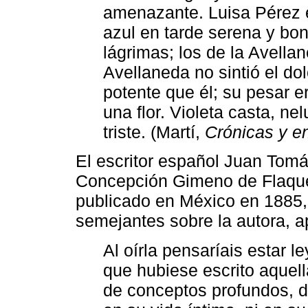
amenazante. Luisa Pérez 
azul en tarde serena y bo
lágrimas; los de la Avella
Avellaneda no sintió el d
potente que él; su pesar e
una flor. Violeta casta, n
triste. (Martí,
Crónicas y e
El escritor español Juan Tomás
Concepción Gimeno de Flaqu
publicado en México en 1885,
semejantes sobre la autora, a
Al oírla pensaríais estar l
que hubiese escrito aquel
de conceptos profundos, d