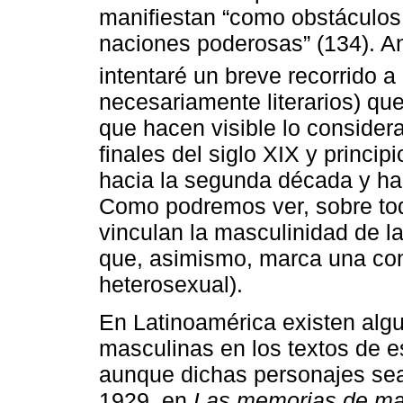
manifiestan “como obstáculos 
naciones poderosas” (134). Ant
intentaré un breve recorrido a
necesariamente literarios) qu
que hacen visible lo consider
finales del siglo XIX y princi
hacia la segunda década y hac
Como podremos ver, sobre tod
vinculan la masculinidad de l
que, asimismo, marca una co
heterosexual).
En Latinoamérica existen alg
masculinas en los textos de es
aunque dichas personajes sea
1929, en
Las memorias de m