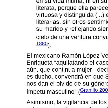
en su vida íntima, ni en su
literata, porque ella pare
virtuosa y distinguida (...
literarias, sin otros sent
su marido y reflejando sie
cielo de una ventura conyu
1885
).
El mexicano Ramón López Vel
Enriqueta “aquilatando el caso
aún, que continúa mujer - decí
es ducho, convendrá en que 
nos dan el olvido de su géner
Granillo 20
ímpetu masculino” (
Asimismo, la vigilancia de lo