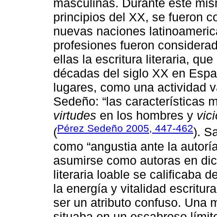
masculinas. Durante este mism
principios del XX, se fueron c
nuevas naciones latinoamerica
profesiones fueron considerad
ellas la escritura literaria, qu
décadas del siglo XX en Españ
lugares, como una actividad v
Sedeño: “las características 
virtudes
en los hombres y
vic
Pérez Sedeño 2005, 447-462
(
). S
como “angustia ante la autoría
asumirse como autoras en dich
literaria loable se calificaba 
la energía y vitalidad escritura
ser un atributo confuso. Una 
situaba en un escabroso límite 