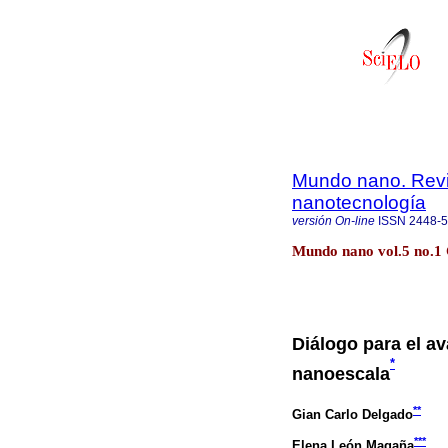
Mundo nano. Revis
nanotecnología
versión On-line
ISSN
2448-
Mundo nano vol.5 no.1
Diálogo para el av
*
nanoescala
**
Gian Carlo Delgado
***
Elena León Magaña