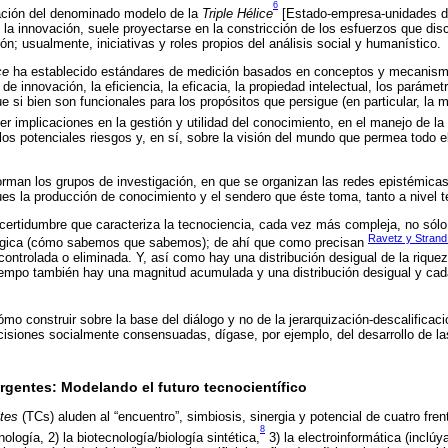
6
ación del denominado modelo de la
Triple Hélice
[Estado-empresa-unidades de
la innovación, suele proyectarse en la constricción de los esfuerzos que disc
n; usualmente, iniciativas y roles propios del análisis social y humanístico.
ce
ha establecido estándares de medición basados en conceptos y mecanismos
 de innovación, la eficiencia, la eficacia, la propiedad intelectual, los parámet
ue si bien son funcionales para los propósitos que persigue (en particular, l
ener implicaciones en la gestión y utilidad del conocimiento, en el manejo de la
 los potenciales riesgos y, en sí, sobre la visión del mundo que permea todo e
rman los grupos de investigación, en que se organizan las redes epistémicas
ues la producción de conocimiento y el sendero que éste toma, tanto a nivel t
ncertidumbre que caracteriza la tecnociencia, cada vez más compleja, no sólo
Ravetz y Strand
ógica (cómo sabemos que sabemos); de ahí que como precisan
ntrolada o eliminada. Y, así como hay una distribución desigual de la riquez
tiempo también hay una magnitud acumulada y una distribución desigual y cad
ómo construir sobre la base del diálogo y no de la jerarquización-descalificac
cisiones socialmente consensuadas, dígase, por ejemplo, del desarrollo de 
rgentes: Modelando el futuro tecnocientífico
tes
(TCs) aluden al “encuentro”, simbiosis, sinergia y potencial de cuatro fren
8
ología, 2) la biotecnología/biología sintética,
3) la electroinformática (inclúy