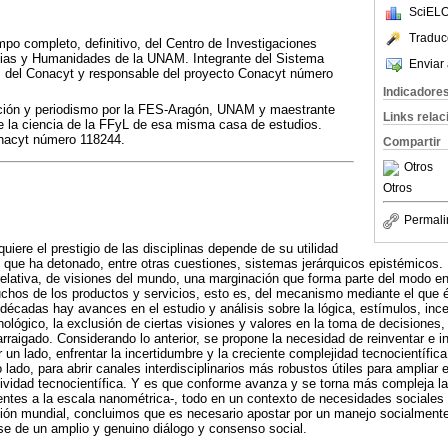
SciELO
Traduc
empo completo, definitivo, del Centro de Investigaciones
ncias y Humanidades de la UNAM. Integrante del Sistema
Enviar 
s del Conacyt y responsable del proyecto Conacyt número
Indicadore
ción y periodismo por la FES-Aragón, UNAM y maestrante
Links rela
de la ciencia de la FFyL de esa misma casa de estudios.
onacyt número 118244.
Compartir
Otros
Otros
Permali
iere el prestigio de las disciplinas depende de su utilidad
n que ha detonado, entre otras cuestiones, sistemas jerárquicos epistémicos.
relativa, de visiones del mundo, una marginación que forma parte del modo en
chos de los productos y servicios, esto es, del mecanismo mediante el que é
décadas hay avances en el estudio y análisis sobre la lógica, estímulos, inc
nológico, la exclusión de ciertas visiones y valores en la toma de decisiones,
 arraigado. Considerando lo anterior, se propone la necesidad de reinventar e i
 un lado, enfrentar la incertidumbre y la creciente complejidad tecnocientífica
o lado, para abrir canales interdisciplinarios más robustos útiles para ampliar e
ividad tecnocientífica. Y es que conforme avanza y se torna más compleja la 
ntes a la escala nanométrica-, todo en un contexto de necesidades sociales 
ción mundial, concluimos que es necesario apostar por un manejo socialmente
ase de un amplio y genuino diálogo y consenso social.