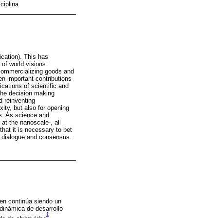
ciplina
lication). This has
 of world visions.
 commercializing goods and
en important contributions
cations of scientific and
 the decision making
d reinventing
ity, but also for opening
es. As science and
t the nanoscale-, all
that it is necessary to bet
l dialogue and consensus.
enen continúa siendo un
 dinámica de desarrollo
1