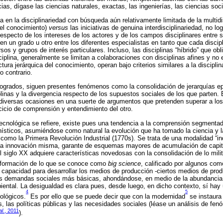
cias, dígase las ciencias naturales, exactas, las ingenierías, las ciencias so
 en la disciplinariedad con búsqueda aún relativamente limitada de la multidi
del conocimiento)
versus
las iniciativas de genuina interdisciplinariedad, no l
especto de los intereses de los actores y de los campos disciplinares entre sí
n un grado u otro entre los diferentes especialistas en tanto que cada discipl
sos y grupos de interés particulares. Incluso, las disciplinas “híbrido” que ob
isciplina, generalmente se limitan a colaboraciones con disciplinas afines y n
tura jerárquica del conocimiento, operan bajo criterios similares a la discipli
o contrario.
logrados, siguen presentes fenómenos como la consolidación de jerarquías ep
plinas y la divergencia respecto de los supuestos sociales de los que parten. E
 diversas ocasiones en una suerte de argumentos que pretenden superar a los
icio de comprensión y entendimiento del otro.
tecnológica se refiere, existe pues una tendencia a la comprensión segmentad
ísticos, asumiéndose como natural la evolución que ha tomado la ciencia y l
omo la Primera Revolución Industrial (1770s). Se trata de una modalidad “indu
 la innovación misma, garante de esquemas mayores de acumulación de capit
 siglo XX adquiere características novedosas con la consolidación de lo mili
onformación de lo que se conoce como
big science
, calificado por algunos com
capacidad para desarrollar los medios de producción -ciertos medios de produ
las demandas sociales más básicas, ahondándose, en medio de la abundancia 
biental. La desigualdad es clara pues, desde luego, en dicho contexto, sí hay 
4
5
ológicos.
Es por ello que se puede decir que con la modernidad
se instaura
s, las políticas públicas y las necesidades sociales (léase un análisis de fen
al.
, 2011
).