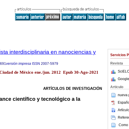
ta interdisciplinaria en nanociencias y
Servicios 
Revista
5691
versión impresa
ISSN
2007-5979
SciELO
 Ciudad de México ene./jun. 2012 Epub 30-Ago-2021
Google
Articulo
ARTÍCULOS DE INVESTIGACIÓN
nueva p
ance científico y tecnológico a la
Españo
Artícu
Referen
Como c