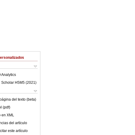
Personalizados
 Analytics
 Scholar H5M5 (
2021
)
ágina del texto (beta)
l (pdf)
lo en XML
cias del artículo
itar este artículo