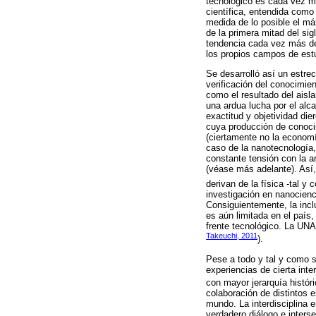
tecnológico es cada vez m
científica, entendida com
medida de lo posible el m
de la primera mitad del si
tendencia cada vez más def
los propios campos de est
Se desarrolló así un estre
verificación del conocimie
como el resultado del aisla
una ardua lucha por el alc
exactitud y objetividad di
cuya producción de conocim
(ciertamente no la economí
caso de la nanotecnología,
constante tensión con la a
(véase más adelante). Así,
derivan de la física -tal 
investigación en nanocienci
Consiguientemente, la incl
es aún limitada en el país
frente tecnológico. La UN
Takeuchi, 2011
).
Pese a todo y tal y como s
experiencias de cierta inte
con mayor jerarquía históri
colaboración de distintos 
mundo. La interdisciplina 
verdadero diálogo e inters