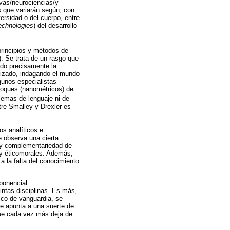
tivas/neurociencias/y
s que variarán según, con
ersidad o del cuerpo, entre
echnologies
) del desarrollo
principios y métodos de
. Se trata de un rasgo que
ido precisamente la
lizado, indagando el mundo
gunos especialistas
loques (nanométricos) de
lemas de lenguaje ni de
tre Smalley y Drexler es
os analíticos e
se observa una cierta
n y complementariedad de
 y éticomorales. Además,
a la falta del conocimiento
xponencial
tintas disciplinas. Es más,
ico de vanguardia, se
que apunta a una suerte de
 que cada vez más deja de