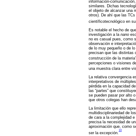
información-comunicación, la
similares. Dichas tecnolog
el objeto de alcanzar una m
otros). De ahí que las TCs 
científicotecnológico en su
Es notable el hecho de que
investigación a la
nano
esc
no es casual pues, como se
observación e interpretac
de lo muy pequeño o de lo
precisan que las distinta
construcción de la materia”
percepciones o visiones de
una muestra clara entre vi
La relativa convergencia e
interpretativos de múltiple
pérdida en la capacidad de
las “partes” que constitu
se pueden pasar por alto o
que otros colegas han desa
La limitación que ello rep
multidisciplinariedad de lo
de cara a la complejidad e
precisa la necesidad de una
aproximación que, como se 
10
ser la excepción.