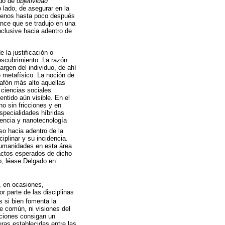
ado de
objetividad
ro lado, de asegurar en la
 menos hasta poco después
ance que se tradujo en una
nclusive hacia adentro de
 la justificación o
scubrimiento. La razón
argen del individuo, de ahí
o metafísico. La noción de
lafón más alto aquellas
 ciencias sociales
ntido aún visible. En el
no sin fricciones y en
especialidades híbridas
iencia y nanotecnología
o hacia adentro de la
iplinar y su incidencia.
 humanidades en esta área
pactos esperados de dicho
o, léase Delgado en:
, en ocasiones,
r parte de las disciplinas
s si bien fomenta la
e común, ni visiones del
aciones consigan un
ras establecidas entre las