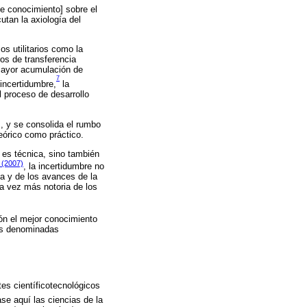
 conocimiento] sobre el
utan la axiología del
 utilitarios como la
ros de transferencia
a mayor acumulación de
7
 incertidumbre,
la
l proceso de desarrollo
, y se consolida el rumbo
eórico como práctico.
 es técnica, sino también
 (2007)
, la incertidumbre no
a y de los avances de la
a vez más notoria de los
ión el mejor conocimiento
las denominadas
tes científicotecnológicos
ase aquí las ciencias de la