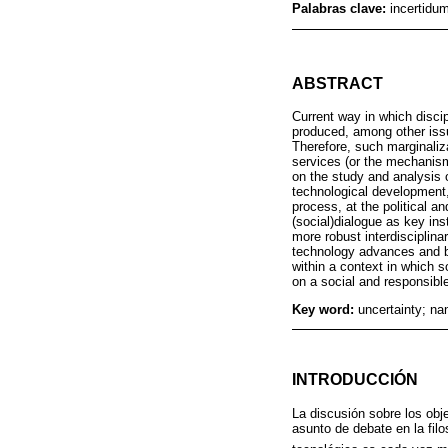
Palabras clave:
incertidum
ABSTRACT
Current way in which discipl
produced, among other issue
Therefore, such marginaliz
services (or the mechanism
on the study and analysis o
technological development, 
process, at the political a
(social)dialogue as key ins
more robust interdisciplin
technology advances and b
within a context in which s
on a social and responsib
Key word:
uncertainty; na
INTRODUCCIÓN
La discusión sobre los obje
asunto de debate en la filo