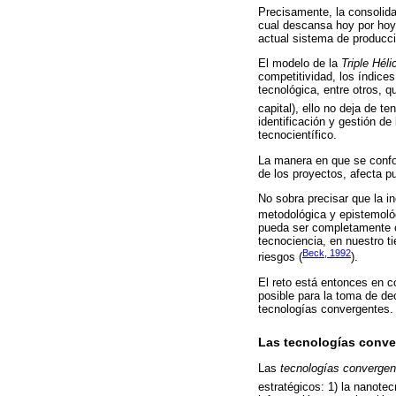
Precisamente, la consolid
cual descansa hoy por hoy 
actual sistema de producció
El modelo de la
Triple Héli
competitividad, los índices
tecnológica, entre otros, q
capital), ello no deja de t
identificación y gestión de
tecnocientífico.
La manera en que se confo
de los proyectos, afecta p
No sobra precisar que la i
metodológica y epistemol
pueda ser completamente co
tecnociencia, en nuestro 
Beck, 1992
riesgos (
).
El reto está entonces en c
posible para la toma de de
tecnologías convergentes.
Las tecnologías conve
Las
tecnologías convergen
estratégicos: 1) la nanotecn