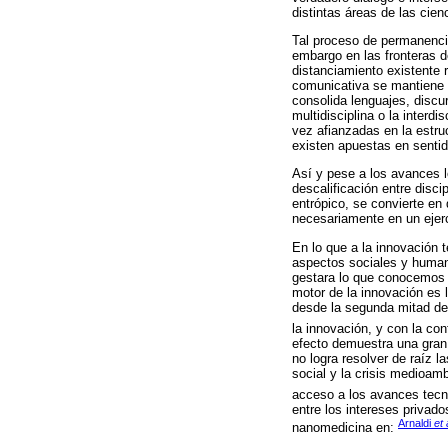
distintas áreas de las cien
Tal proceso de permanencia
embargo en las fronteras 
distanciamiento existente r
comunicativa se mantiene e
consolida lenguajes, discur
multidisciplina o la interd
vez afianzadas en la estruc
existen apuestas en sentid
Así y pese a los avances 
descalificación entre disci
entrópico, se convierte en
necesariamente en un ejerc
En lo que a la innovación 
aspectos sociales y human
gestara lo que conocemos c
motor de la innovación es
desde la segunda mitad del
la innovación, y con la c
efecto demuestra una gran 
no logra resolver de raíz 
social y la crisis medioam
acceso a los avances tecn
entre los intereses privado
Arnaldi
et 
nanomedicina en: