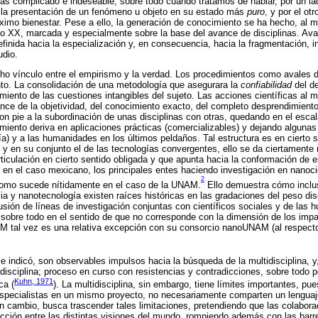
ás complicado e indeseable, sobre todo cuando tratamos de hablar, por un l
o la presentación de un fenómeno u objeto en su estado más
puro
, y por el ot
áximo bienestar. Pese a ello, la generación de conocimiento se ha hecho, al
glo XX, marcada y especialmente sobre la base del avance de disciplinas. Av
inida hacia la especialización y, en consecuencia, hacia la fragmentación, i
udio.
cho vínculo entre el empirismo y la verdad. Los procedimientos como avales de
nto. La consolidación de una metodología que asegurara la
confiabilidad
del de
miento de las cuestiones intangibles del sujeto. Las acciones científicas al m
ance de la objetividad, del conocimiento exacto, del completo desprendimient
eron pie a la subordinación de unas disciplinas con otras, quedando en el esca
iento deriva en aplicaciones prácticas (comercializables) y dejando algunas
a) y a las humanidades en los últimos peldaños. Tal estructura es en cierto se
 y en su conjunto el de las tecnologías convergentes, ello se da ciertamente 
rticulación en cierto sentido obligada y que apunta hacia la conformación de 
 en el caso mexicano, los principales entes haciendo investigación en nanoc
2
y como sucede nítidamente en el caso de la UNAM.
Ello demuestra cómo inclus
a y nanotecnología existen raíces históricas en las gradaciones del peso disc
usión de líneas de investigación conjuntas con científicos sociales y de las
, sobre todo en el sentido de que no corresponde con la dimensión de los im
AM tal vez es una relativa excepción con su consorcio nanoUNAM (al respect
e indicó, son observables impulsos hacia la búsqueda de la multidisciplina, y
rdisciplina; proceso en curso con resistencias y contradicciones, sobre todo po
Kuhn, 1971
ca (
). La multidisciplina, sin embargo, tiene límites importantes, pue
especialistas en un mismo proyecto, no necesariamente comparten un lenguaj
en cambio, busca trascender tales limitaciones, pretendiendo que las colabor
ección entre las distintas visiones del mundo, rompiendo además con las barre