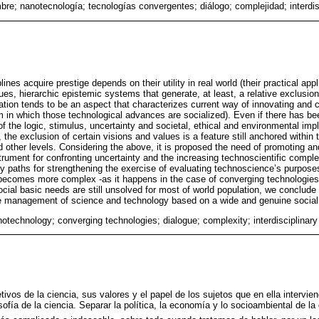
bre; nanotecnología; tecnologías convergentes; diálogo; complejidad; interdis
ines acquire prestige depends on their utility in real world (their practical app
s, hierarchic epistemic systems that generate, at least, a relative exclusion
ation tends to be an aspect that characterizes current way of innovating and
 in which those technological advances are socialized). Even if there has be
f the logic, stimulus, uncertainty and societal, ethical and environmental impli
the exclusion of certain visions and values is a feature still anchored within
nd other levels. Considering the above, it is proposed the need of promoting an
trument for confronting uncertainty and the increasing technoscientific complex
ary paths for strengthening the exercise of evaluating technoscience’s purpos
ecomes more complex -as it happens in the case of converging technologies a
ocial basic needs are still unsolved for most of world population, we conclude 
le management of science and technology based on a wide and genuine socia
notechnology; converging technologies; dialogue; complexity; interdisciplinary
tivos de la ciencia, sus valores y el papel de los sujetos que en ella intervi
sofía de la ciencia. Separar la política, la economía y lo socioambiental de la