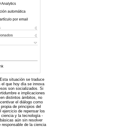
 Analytics
ción automática
artículo por email
s
cionados
nk
 Esta situación se traduce
 el que hoy día se innova
sos son socializados. Si
ertidumbre e implicaciones
 en distintos ámbitos, no
ncentivar el diálogo como
 propia de principios del
l ejercicio de repensar los
ciencia y la tecnología -
básicas aún sin resolver
 responsable de la ciencia