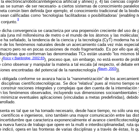
 electrónica/robótica/inteligencia artificial y afines) y, 4) las ciencias cogni
ías se suman -de ser necesario- a ciertos sistemas de conocimiento paralelo
eta común bien definida (por ejemplo, el conocimiento tradicional de la biodiv
sean calificadas como ‘tecnologías facilitadoras o posibilitadoras’ (
enabling t
9
 conjunto.
 dicha convergencia se caracteriza por una propensión creciente del uso de 
ala (una mil millonésima de metro o el mundo de los átomos y las moléculas)
 ha señalado, la tendencia de la ciencia y la tecnología (CyT) moderna ha s
ión de los fenómenos naturales desde un acercamiento cada vez más especia
 macro pero no en pocas ocasiones de modo fragmentado. Es por ello que al
s disciplinas que conforman las denominadas TCs están usando “los mismos b
Roco y Bainbridge, 2002:83
 (
), proceso que, sin embargo, no está exento de prob
 cómo observar y manipular la materia a tal escala (al respecto, el debate en
Baum, 2003
siones encontradas del potencial de la nanotecnología (
)).
s obligada conforme se avanza hacia la “nanometrización” de los acercamient
s disciplinas científicotecnológicas. Se dice “relativa” pues al mismo tiempo 
 construir nociones integrales y complejas que den cuenta de la interrelació
yen los fenómenos observados, incluyendo sus dimensiones socioambientales
 minimizar eventuales aplicaciones (vinculadas a metas predefinidas), debido 
rrollado.
resenta es tal que se ha tornado necesario, desde hace tiempo, no sólo una e
s científicos e ingenieros, sino también una mayor comunicación entre las dis
 incertidumbre que caracteriza exponencialmente el avance científicotecnológ
 nueva fuerza de trabajo que opere en la multi e interdisciplinariedad, ruta 
indicó, opera en las fronteras de varias disciplinas y a través de éstas, lo