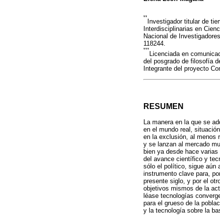
**
Investigador titular de ti
Interdisciplinarias en Cie
Nacional de Investigadore
118244.
***
Licenciada en comunica
del posgrado de filosofía 
Integrante del proyecto C
RESUMEN
La manera en la que se adqu
en el mundo real, situació
en la exclusión, al menos 
y se lanzan al mercado mu
bien ya desde hace varias 
del avance científico y tec
sólo el político, sigue aún
instrumento clave para, por
presente siglo, y por el otr
objetivos mismos de la act
léase tecnologías converge
para el grueso de la pobla
y la tecnología sobre la b