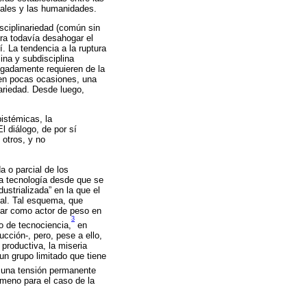
ciales y las humanidades.
sciplinariedad (común sin
ogra todavía desahogar el
. La tendencia a la ruptura
ina y subdisciplina
ligadamente requieren de la
o en pocas ocasiones, una
nariedad. Desde luego,
istémicas, la
l diálogo, de por sí
 otros, y no
a o parcial de los
a tecnología desde que se
strializada” en la que el
al. Tal esquema, que
tar como actor de peso en
3
o de tecnociencia,
en
cción-, pero, pese a ello,
productiva, la miseria
un grupo limitado que tiene
 una tensión permanente
ómeno para el caso de la