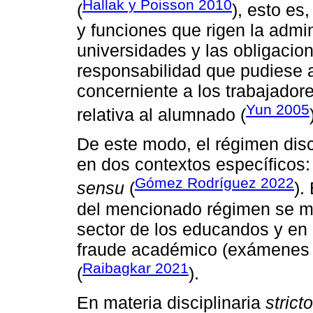
Hallak y Poisson 2010
(
), esto es
y funciones que rigen la admin
universidades y las obligacion
responsabilidad que pudiese a
concerniente a los trabajadore
Yun 2005
relativa al alumnado (
De este modo, el régimen disci
en dos contextos específicos: 
Gómez Rodríguez 2022
sensu
(
).
del mencionado régimen se m
sector de los educandos y en 
fraude académico (exámenes 
Raibagkar 2021
(
).
En materia disciplinaria
strict