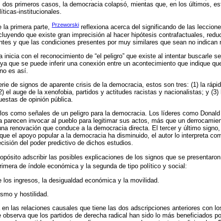
 dos primeros casos, la democracia colapsó, mientas que, en los últimos, es
líticas-institucionales.
Przeworski
e la primera parte,
reflexiona acerca del significando de las leccione
ncluyendo que existe gran imprecisión al hacer hipótesis contrafactuales, redu
antes y que las condiciones presentes por muy similares que sean no indican
 inicia con el reconocimiento de “el peligro” que existe al intentar buscarle se
ya que se puede inferir una conexión entre un acontecimiento que indique qu
no es así.
erie de signos de aparente crisis de la democracia, estos son tres: (1) la ráp
(2) el auge de la xenofobia, partidos y actitudes racistas y nacionalistas; y (3
uestas de opinión pública.
rlos como señales de un peligro para la democracia. Los líderes como Dona
 parecen invocar al pueblo para legitimar sus actos, más que un derrocamient
na renovación que conduce a la democracia directa. El tercer y último sign
que el apoyo popular a la democracia ha disminuido, el autor lo interpreta co
cisión del poder predictivo de dichos estudios.
opósito adscribir las posibles explicaciones de los signos que se presentaron e
imera de índole económica y la segunda de tipo político y social:
 los ingresos, la desigualdad económica y la movilidad.
ismo y hostilidad.
 en las relaciones causales que tiene las dos adscripciones anteriores con lo
e observa que los partidos de derecha radical han sido lo más beneficiados p