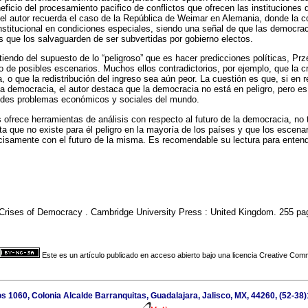
neficio del procesamiento pacifico de conflictos que ofrecen las instituciones
 autor recuerda el caso de la República de Weimar en Alemania, donde la con
onstitucional en condiciones especiales, siendo una señal de que las democra
 que los salvaguarden de ser subvertidas por gobierno electos.
rtiendo del supuesto de lo “peligroso” que es hacer predicciones políticas, Pr
do de posibles escenarios. Muchos ellos contradictorios, por ejemplo, que la 
 o que la redistribución del ingreso sea aún peor. La cuestión es que, si en 
 democracia, el autor destaca que la democracia no está en peligro, pero es
andes problemas económicos y sociales del mundo.
 ofrece herramientas de análisis con respecto al futuro de la democracia, no 
lta que no existe para él peligro en la mayoría de los países y que los escena
cisamente con el futuro de la misma. Es recomendable su lectura para entend
Crises of Democracy . Cambridge University Press : United Kingdom. 255 pa
Este es un artículo publicado en acceso abierto bajo una licencia Creative Co
os 1060, Colonia Alcalde Barranquitas, Guadalajara, Jalisco, MX, 44260, (52-38