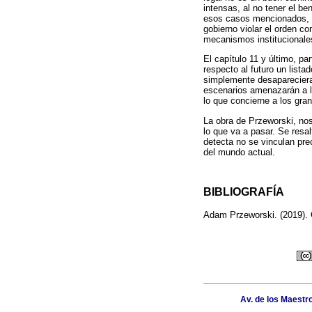
intensas, al no tener el be
esos casos mencionados, el
gobierno violar el orden c
mecanismos institucionales
El capítulo 11 y último, pa
respecto al futuro un lista
simplemente desapareciera,
escenarios amenazarán a la
lo que concierne a los gr
La obra de Przeworski, nos
lo que va a pasar. Se resa
detecta no se vinculan pre
del mundo actual.
BIBLIOGRAFÍA
Adam Przeworski. (2019). 
Av. de los Maestr