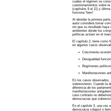
cuales el régimen se conso
cuestionamientos sobre la 
(capítulos 9 al 11) y últi
funciona “bien”.
Al abordar la primera parte
autor considera tomar como
sin que su resultado haya s
ambientes donde los compe
políticas actúen en el marc
El capítulo 2, tiene como 
en algunos casos observabl
Crecimiento económ
Desigualdad funcion
Regímenes políticos
Manifestaciones an
En los casos observados, 
sobrevivieron. Cuando la d
diferencia de los parlamen
manifestaciones antigubern
caso contrario no debemos 
democracias que sobrevivi
En el capítulo 3, una vez 
democracia colapsó o bien 