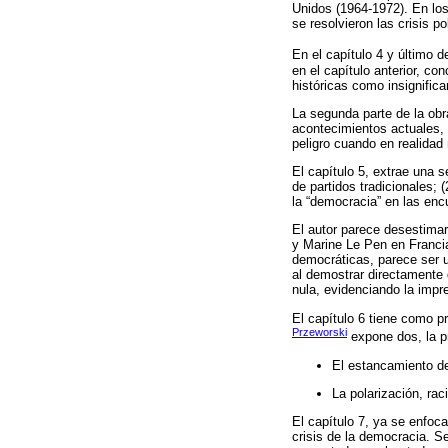
Unidos (1964-1972). En los
se resolvieron las crisis po
En el capítulo 4 y último d
en el capítulo anterior, co
históricas como insignific
La segunda parte de la obra
acontecimientos actuales, 
peligro cuando en realidad 
El capítulo 5, extrae una s
de partidos tradicionales; 
la “democracia” en las enc
El autor parece desestima
y Marine Le Pen en Francia
democráticas, parece ser u
al demostrar directamente 
nula, evidenciando la impre
El capítulo 6 tiene como pr
Przeworski
expone dos, la pr
El estancamiento de
La polarización, rac
El capítulo 7, ya se enfoca
crisis de la democracia. S