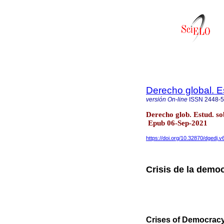
Derecho global. E
versión On-line
ISSN
2448-
Derecho glob. Estud. so
Epub 06-Sep-2021
https://doi.org/10.32870/dgedj.v
Crisis de la demo
Crises of Democrac