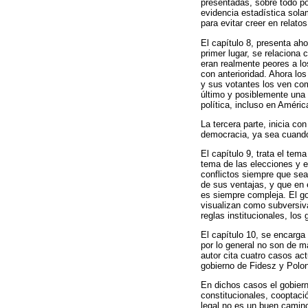
presentadas, sobre todo por
evidencia estadística sola
para evitar creer en relato
El capítulo 8, presenta ah
primer lugar, se relaciona
eran realmente peores a lo
con anterioridad. Ahora l
y sus votantes los ven co
último y posiblemente una 
política, incluso en Améric
La tercera parte, inicia c
democracia, ya sea cuando
El capítulo 9, trata el tem
tema de las elecciones y e
conflictos siempre que sea
de sus ventajas, y que en 
es siempre compleja. El gob
visualizan como subversiva
reglas institucionales, lo
El capítulo 10, se encarga
por lo general no son de ma
autor cita cuatro casos ac
gobierno de Fidesz y Polon
En dichos casos el gobiern
constitucionales, cooptaci
legal no es un buen camin