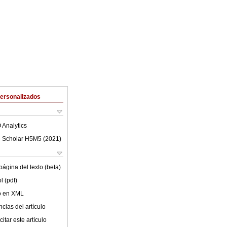
Personalizados
 Analytics
 Scholar H5M5 (
2021
)
ágina del texto (beta)
l (pdf)
lo en XML
cias del artículo
itar este artículo