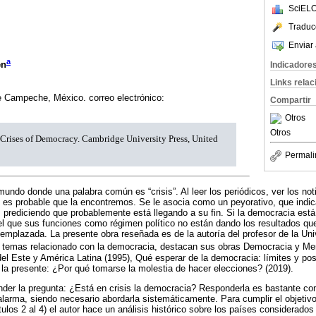
SciELO
Traduc
Enviar 
a
en
Indicadore
Links rela
 Campeche, México. correo electrónico:
Compartir
Otros
Otros
Crises of Democracy. Cambridge University Press, United
Permali
undo donde una palabra común es “crisis”. Al leer los periódicos, ver los no
 es probable que la encontremos. Se le asocia como un peyorativo, que indic
prediciendo que probablemente está llegando a su fin. Si la democracia está e
l que sus funciones como régimen político no están dando los resultados qu
emplazada. La presente obra reseñada es de la autoría del profesor de la Un
n temas relacionado con la democracia, destacan sus obras Democracia y Mer
l Este y América Latina (1995), Qué esperar de la democracia: límites y pos
 la presente: ¿Por qué tomarse la molestia de hacer elecciones? (2019).
nder la pregunta: ¿Está en crisis la democracia? Responderla es bastante c
alarma, siendo necesario abordarla sistemáticamente. Para cumplir el objetivo,
tulos 2 al 4) el autor hace un análisis histórico sobre los países considerado