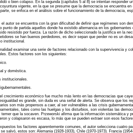
lidó o bien colapso. En la segunda (capítulos 5 al 8) se intentan responder u
coyuntura vigente, en la que se presume que la democracia se encuentra en cr
ma parte, se enfoca en el análisis sobre el funcionamiento de la democracia, e
, el autor se encuentra con la gran dificultad de definir que regímenes son de
 punto de partida aquellos donde ha existido alternancia en los gobernantes
ido resistido por fuerza. La razón de dicho seleccionado la justifica en la n
tidores se han buenos perdedores, es decir sepan que perder no es un desas
o institucional.
finalidad examinar una serie de factores relacionado con la supervivencia y c
es. Estos factores son los siguientes:
ico.
al y doméstica.
 institucionales.
tigubernamentales.
el crecimiento económico fue mucho más lento en las democracias que caye
esigualdad es grande, sin duda es una señal de alerta. Se observa que los r
tarios son más propensos a caer, al ser vulnerables a las crisis gubernamental
amentales, tales como las huelgas y los disturbios, son violentas las democr
temer que la socaven. Przeworski afirma que la información sistemática y pr
eron y colapsaron es escasa, lo más que se pueden extraer son esos factore
expuestos los factores aparentemente comunes, el autor selecciona cuatro paí
se salvó, estos son: Alemania (1928-1933), Chile (1970-1973). Francia (195