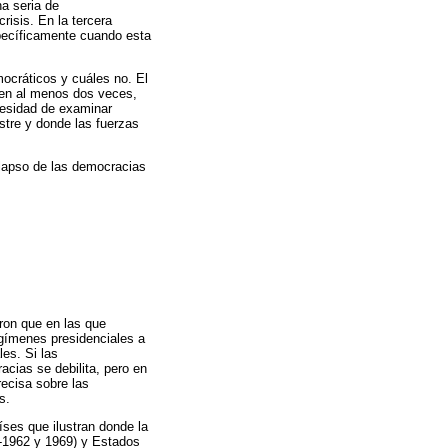
na seria de
isis. En la tercera
specíficamente cuando esta
mocráticos y cuáles no. El
 en al menos dos veces,
ecesidad de examinar
tre y donde las fuerzas
olapso de las democracias
ron que en las que
egímenes presidenciales a
es. Si las
acias se debilita, pero en
ecisa sobre las
s.
ses que ilustran donde la
4-1962 y 1969) y Estados