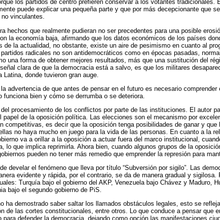
que los partidos de centro prefieren conservar a los votantes tradicionales. 
mente puede explicar una pequeña parte y que por más decepcionante que sea 
s no vinculantes.
ora hechos que realmente pudieran no ser precedentes para una posible erosi
 con la economía baja, afirmando que los datos económicos de los países do
s de la actualidad, no obstante, existe un aire de pesimismo en cuanto al prog
os partidos radicales no son antidemocráticos como en épocas pasadas, norma
mo una forma de obtener mejores resultados, más que una sustitución del ré
señal clara de que la democracia está a salvo, es que los militares desapare
a Latina, donde tuvieron gran auge.
on la advertencia de que antes de pensar en el futuro es necesario comprender
 funciona bien y cómo se derrumba o se deteriora.
a del procesamiento de los conflictos por parte de las instituciones. El autor pa
l papel de la oposición política. Las elecciones son el mecanismo por excele
n competitivas, es decir que la oposición tenga posibilidades de ganar y qu
ellas no haya mucho en juego para la vida de las personas. En cuanto a la re
ierno va a orillar a la oposición a actuar fuera del marco institucional, cuand
, lo que implica reprimirla. Ahora bien, cuando algunos grupos de la oposició
s gobiernos pueden no tener más remedio que emprender la represión para mant
 de develar el fenómeno que lleva por título “Subversión por sigilo”. Las dem
nera evidente y rápida, por el contrario, se da de manera gradual y sigilosa. P
tuales: Turquía bajo el gobierno del AKP, Venezuela bajo Chávez y Maduro, H
ia bajo el segundo gobierno de PiS.
o ha demostrado saber saltar los llamados obstáculos legales, esto se reflej
ón de las cortes constitucionales, entre otros. Lo que conduce a pensar que 
o para defender la democracia, dejando como opción las manifestaciones ci