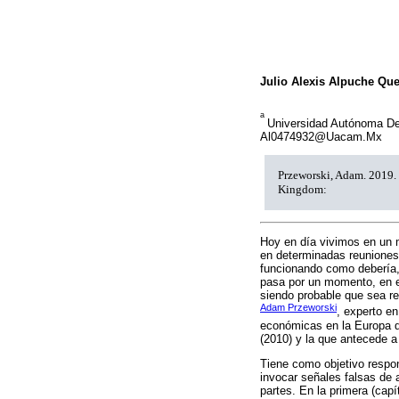
Julio Alexis Alpuche Qu
a
Universidad Autónoma De
Al0474932@Uacam.Mx
Przeworski, Adam. 2019. 
Kingdom:
Hoy en día vivimos en un m
en determinadas reuniones
funcionando como debería, 
pasa por un momento, en e
siendo probable que sea re
Adam Przeworski
, experto e
económicas en la Europa de
(2010) y la que antecede a
Tiene como objetivo respo
invocar señales falsas de 
partes. En la primera (capí