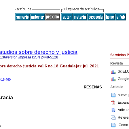
studios sobre derecho y justicia
Servicios 
5136
versión impresa
ISSN
2448-5128
Revista
bre derecho justicia vol.6 no.18 Guadalajar jul. 2021
SciELO
Google
6i18.460
Articulo
RESEÑAS
nueva p
cracia
Españo
Artícu
Referen
Como c
y