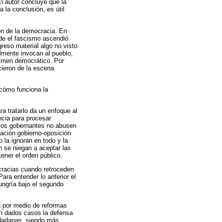
El autor concluye que la
la conclusión, es útil
ón de la democracia. En
nde el fascismo ascendió
reso material algo no visto
lmente invocan al pueblo,
gimen democrático. Por
cieron de la escena
 cómo funciona la
ra tratarlo da un enfoque al
ncia para procesar
e los gobernantes no abusen
lación gobierno-oposición
o la ignoran en todo y la
n se niegan a aceptar las
ener el orden público.
ocracias cuando retroceden
ara entender lo anterior el
ungría bajo el segundo
a por medio de reformas
en dados casos la defensa
udadanas, siendo más