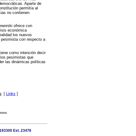
 democráticas. Aparte de
stitución permitía al
cias no contienen
zeworski ofrece con
crisis económica
realidad los nuevos
 pesimista con respecto a
tiene como intención decir
rios pesimistas que
er las dinámicas políticas
g. [
Links
]
mmons
)193300 Ext. 23476