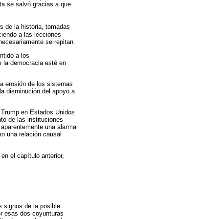
ta se salvó gracias a que
s de la historia, tomadas
ciendo a las lecciones
 necesariamente se repitan.
ntido a los
e la democracia esté en
ida erosión de los sistemas
) la disminución del apoyo a
ld Trump en Estados Unidos
o de las instituciones
o, aparentemente una alarma
mo una relación causal
n el capítulo anterior,
s signos de la posible
or esas dos coyunturas