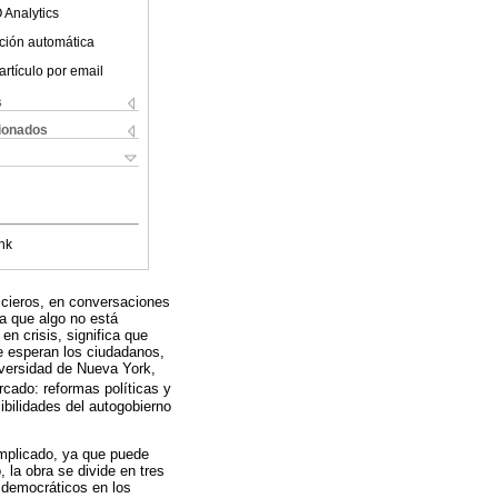
 Analytics
ción automática
artículo por email
s
cionados
nk
ticieros, en conversaciones
a que algo no está
n crisis, significa que
e esperan los ciudadanos,
iversidad de Nueva York,
cado: reformas políticas y
ibilidades del autogobierno
omplicado, ya que puede
 la obra se divide en tres
s democráticos en los