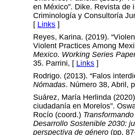
en México”. Dike. Revista de 
Criminología y Consultoría Ju
[
Links
]
Reyes, Karina. (2019). “Viole
Violent Practices Among Mexi
Mexico. Working Series Pape
35. Parrini, [
Links
]
Rodrigo. (2013). “Falos interd
Nómadas
. Número 38, Abril, 
Suárez, María Herlinda (2020).
ciudadanía en Morelos”. Oswa
Rocío (coord.)
Transformando 
Desarrollo Sostenible 2030: ju
perspectiva de género
(pp, 87