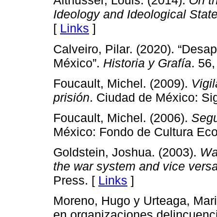
Althusser, Louis. (2014).
On t
Ideology and Ideological Stat
[
Links
]
Calveiro, Pilar. (2020). “Des
México”.
Historia y Grafía
. 56,
Foucault, Michel. (2009).
Vigi
prisión
. Ciudad de México: Sig
Foucault, Michel. (2006).
Segu
México: Fondo de Cultura Ec
Goldstein, Joshua. (2003).
Wa
the war system and vice vers
Press. [
Links
]
Moreno, Hugo y Urteaga, Marit
en organizaciones delincuenci