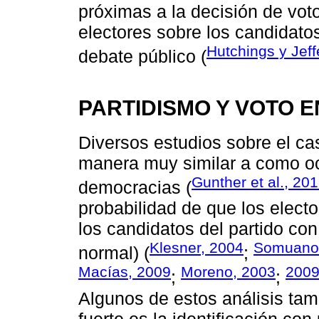
próximas a la decisión de vot
electores sobre los candidatos
Hutchings y Jef
debate público (
PARTIDISMO Y VOTO E
Diversos estudios sobre el c
manera muy similar a como o
Gunther et al., 20
democracias (
probabilidad de que los elect
los candidatos del partido con 
Klesner, 2004
Somuano 
normal) (
;
Macías, 2009
Moreno, 2003
200
;
;
Algunos de estos análisis ta
fuerte es la identificación con