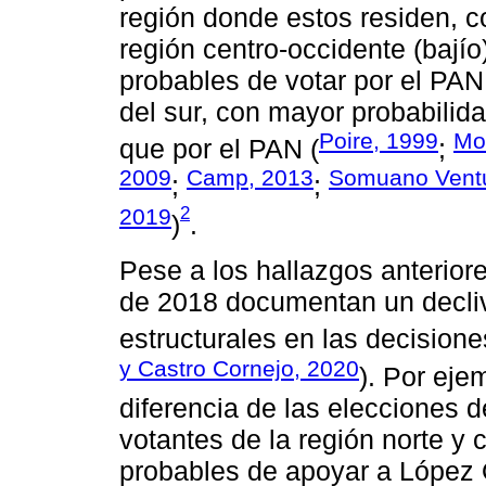
región donde estos residen, co
región centro-occidente (bají
probables de votar por el PAN
del sur, con mayor probabilida
Poire, 1999
Mo
que por el PAN (
;
2009
Camp, 2013
Somuano Ventu
;
;
2
2019
)
.
Pese a los hallazgos anteriores
de 2018 documentan un decliv
estructurales en las decisione
y Castro Cornejo, 2020
). Por eje
diferencia de las elecciones 
votantes de la región norte y
probables de apoyar a López O