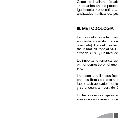
Como se detallará más adel
importantes en sus proceso
Igualmente, se identifica 
analizadas, ratificando, p
III. METODOLOGÍA
La metodología de la inves
encuesta probabilística y 
posgrado). Para ello se lev
facultades de todo el país
error de 4.5% y un nivel d
Es importante remarcar que
primer semestre en el que 
ello.
Las escalas utilizadas fue
para los ítems en escala or
fueron autoaplicados por l
y se encuentran fuera del 
En las siguientes figuras 
áreas de conocimiento que