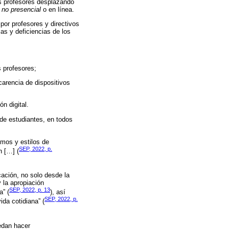
us profesores desplazando
 no presencial
o en línea.
por profesores y directivos
as y deficiencias de los
s profesores;
carencia de dispositivos
n digital.
de estudiantes, en todos
tmos y estilos de
SEP, 2022, p.
n […] (
cación, no solo desde la
y la apropiación
SEP, 2022, p. 13
a” (
), así
SEP, 2022, p.
ida cotidiana” (
edan hacer