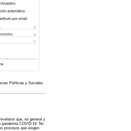
 Analytics
ción automática
artículo por email
s
cionados
nk
ncias Políticas y Sociales
revelaron que, en general y
 la pandemia COVID-19. No
os procesos que exigen