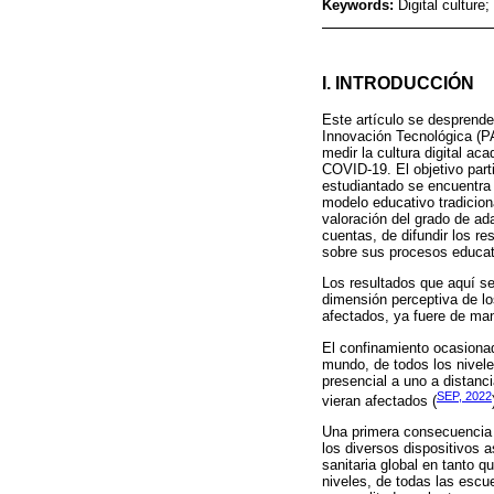
Keywords:
Digital cultur
I. INTRODUCCIÓN
Este artículo se desprende
Innovación Tecnológica (P
medir la cultura digital a
COVID-19. El objetivo parti
estudiantado se encuentra 
modelo educativo tradicion
valoración del grado de ad
cuentas, de difundir los re
sobre sus procesos educat
Los resultados que aquí s
dimensión perceptiva de l
afectados, ya fuere de mane
El confinamiento ocasionad
mundo, de todos los nivele
presencial a uno a distanc
SEP, 2022
vieran afectados (
Una primera consecuencia 
los diversos dispositivos 
sanitaria global en tanto q
niveles, de todas las escu