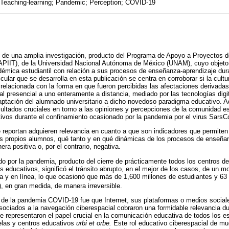
e; Teaching-learning; Pandemic; Perception; COVID-19
 de una amplia investigación, producto del Programa de Apoyo a Proyectos d
APIIT), de la Universidad Nacional Autónoma de México (UNAM), cuyo objeto 
cadémica estudiantil con relación a sus procesos de enseñanza-aprendizaje dur
cular que se desarrolla en esta publicación se centra en corroborar si la cultu
relacionada con la forma en que fueron percibidas las afectaciones derivadas
al presencial a uno enteramente a distancia, mediado por las tecnologías digit
aptación del alumnado universitario a dicho novedoso paradigma educativo. A
sultados cruciales en torno a las opiniones y percepciones de la comunidad es
ivos durante el confinamiento ocasionado por la pandemia por el virus SarsC
e reportan adquieren relevancia en cuanto a que son indicadores que permite
os propios alumnos, qué tanto y en qué dinámicas de los procesos de enseñan
ra positiva o, por el contrario, negativa.
o por la pandemia, producto del cierre de prácticamente todos los centros d
s educativos, significó el tránsito abrupto, en el mejor de los casos, de un 
ia y en línea, lo que ocasionó que más de 1,600 millones de estudiantes y 63
), en gran medida, de manera irreversible.
de la pandemia COVID-19 fue que Internet, sus plataformas o medios sociales
asociados a la navegación ciberespacial cobraron una formidable relevancia d
ue representaron el papel crucial en la comunicación educativa de todos los e
elas y centros educativos
urbi et orbe.
Este rol educativo ciberespacial de mu