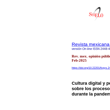
Revista mexicana 
versión On-line
ISSN
2448-
Rev. mex. opinión públ
Feb-2025
https://doi.org/10.22201/fcpys
Cultura digital y
sobre los proceso
durante la pande