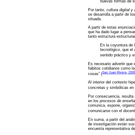
nuevas formas de ex
Por tanto,
cultura digital
y
se desarrolla a partir de l
situada.
A partir de estas enunciaci
que ha dado lugar a pensa
tanto estructura estructur
En la coyuntura de l
tecnológico, que el 
sentido práctico y e
Es necesario advertir que 
hábitos cotidianos como la 
San Juan Rivera, 200
cosas” (
Al interior del contexto h
concretas y simbólicas en 
Por consecuencia, resulta c
en los
procesos de enseña
comunica, expone, organiza
comunicarse con el docente
En suma, a partir del análi
de investigación están sus
encuesta representativa de