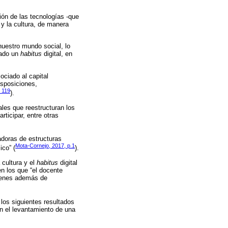
ón de las tecnologías -que
 y la cultura, de manera
nuestro mundo social, lo
mado un
habitus
digital, en
sociado al capital
isposiciones,
 119
).
ales que reestructuran los
rticipar, entre otras
adoras de estructuras
Mota-Cornejo, 2017, p.1
ico” (
).
 cultura y el
habitus
digital
n los que “el docente
quienes además de
 los siguientes resultados
on el levantamiento de una