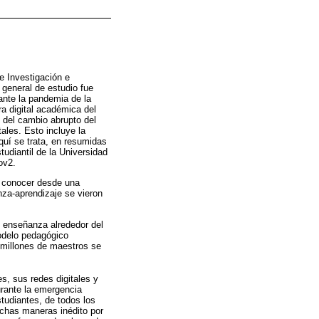
e Investigación e
general de estudio fue
ante la pandemia de la
ra digital académica del
 del cambio abrupto del
ales. Esto incluye la
quí se trata, en resumidas
tudiantil de la Universidad
ov2.
n conocer desde una
za-aprendizaje se vieron
e enseñanza alrededor del
modelo pedagógico
 millones de maestros se
, sus redes digitales y
urante la emergencia
studiantes, de todos los
chas maneras inédito por