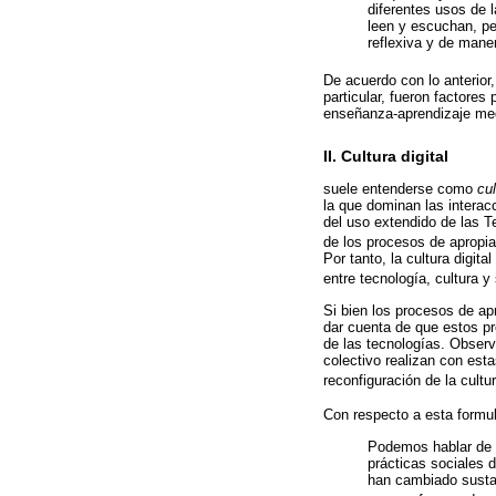
diferentes usos de 
leen y escuchan, pe
reflexiva y de maner
De acuerdo con lo anterior,
particular, fueron factore
enseñanza-aprendizaje med
II. Cultura digital
suele entenderse como
cul
la que dominan las interacc
del uso extendido de las 
de los procesos de apropia
Por tanto, la cultura digit
entre tecnología, cultura y
Si bien los procesos de ap
dar cuenta de que estos pro
de las tecnologías. Observar
colectivo realizan con esta
reconfiguración de la cultur
Con respecto a esta formul
Podemos hablar de un
prácticas sociales 
han cambiado sustan