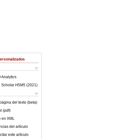
Personalizados
 Analytics
 Scholar H5M5 (
2021
)
ágina del texto (beta)
l (pdf)
lo en XML
cias del artículo
itar este artículo