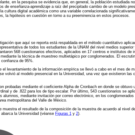
ante, en la pesquisa se evidencia que, en general, la población estudiada no
s de enseñanza-aprendizaje a raíz del precipitado cambio de un modelo prese
a la cultura digital académica como una variable correlacionada significativam
ues, la hipótesis en cuestión en torno a su preeminencia en estos procesos.
tigación que aquí se reporta está respaldada en el método cuantitativo aplica
representativa de todos los estudiantes de la UNAM del nivel medios superior 
antaron 568 cuestionarios efectivos, aplicados en 17 centros e institutos de 
, mediante la técnica de muestreo multietápico por conglomerados. El escruti
e confianza de 95%.
 el levantamiento de la información empírica se llevó a cabo en el mes de ma
se volvió al modelo presencial en la Universidad, una vez que existieron las 
ron probadas mediante el coeficiente Alpha de Cronbach en donde se obtuvo u
dinal y de .822 para los de tipo escalar. Por último, 543 cuestionarios se apl
os alumnos, mediante invitación por correo electrónico, en los conglomerados
área metropolitana del Valle de México.
se muestra el resultado de la composición de la muestra de acuerdo al nivel de
 abarca la Universidad (véanse
Figuras 1
y
2
).