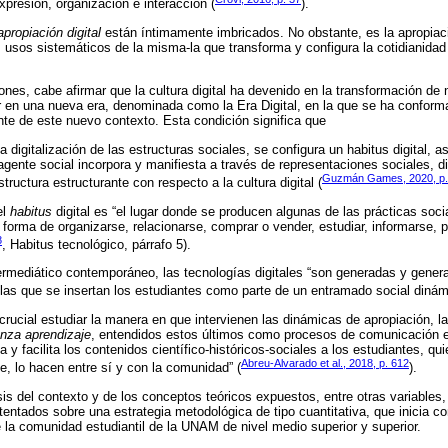
presión, organización e interacción (
).
apropiación digital
están íntimamente imbricados. No obstante, es la apropiaci
os usos sistemáticos de la misma-la que transforma y configura la cotidianidad
ones, cabe afirmar que la cultura digital ha devenido en la transformación de 
r en una nueva era, denominada como la Era Digital, en la que se ha confor
ante de este nuevo contexto. Esta condición significa que
a digitalización de las estructuras sociales, se configura un habitus digital, a
agente social incorpora y manifiesta a través de representaciones sociales, d
Guzmán Games, 2020, p.
structura estructurante con respecto a la cultura digital (
el
habitus
digital es “el lugar donde se producen algunas de las prácticas soci
forma de organizarse, relacionarse, comprar o vender, estudiar, informarse, pa
8
, Habitus tecnológico, párrafo 5).
ipermediático contemporáneo, las tecnologías digitales “son generadas y gener
las que se insertan los estudiantes como parte de un entramado social dinám
rucial estudiar la manera en que intervienen las dinámicas de apropiación, la
nza aprendizaje
, entendidos estos últimos como procesos de comunicación e
 y facilita los contenidos científico-históricos-sociales a los estudiantes, 
Abreu-Alvarado et al., 2018, p. 612
, lo hacen entre sí y con la comunidad” (
).
sis del contexto y de los conceptos teóricos expuestos, entre otras variables,
tentados sobre una estrategia metodológica de tipo cuantitativa, que inicia c
 la comunidad estudiantil de la UNAM de nivel medio superior y superior.