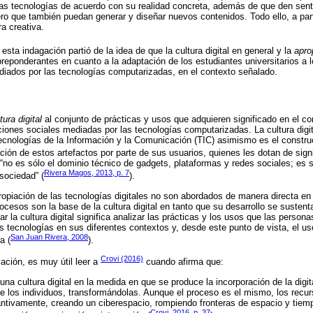
las tecnologías de acuerdo con su realidad concreta, además de que den sent
ro que también puedan generar y diseñar nuevos contenidos. Todo ello, a part
a creativa.
 esta indagación partió de la idea de que la cultura digital en general y la
apro
s preponderantes en cuanto a la adaptación de los estudiantes universitarios a
iados por las tecnologías computarizadas, en el contexto señalado.
tura digital
al conjunto de prácticas y usos que adquieren significado en el c
iones sociales mediadas por las tecnologías computarizadas. La cultura digita
Tecnologías de la Información y la Comunicación (TIC) asimismo es el constr
ción de estos artefactos por parte de sus usuarios, quienes les dotan de signi
al “no es sólo el dominio técnico de gadgets, plataformas y redes sociales; es 
Rivera Magos, 2013, p. 7
 sociedad” (
).
ropiación de las tecnologías digitales no son abordados de manera directa en e
cesos son la base de la cultura digital en tanto que su desarrollo se sustenta
 la cultura digital significa analizar las prácticas y los usos que las personas
s tecnologías en sus diferentes contextos y, desde este punto de vista, el us
San Juan Rivera, 2008
a (
).
Crovi (2016)
ación, es muy útil leer a
cuando afirma que:
a cultura digital en la medida en que se produce la incorporación de la digit
de los individuos, transformándolas. Aunque el proceso es el mismo, los recur
tivamente, creando un ciberespacio, rompiendo fronteras de espacio y tiem
Crovi, 2016, p. 37