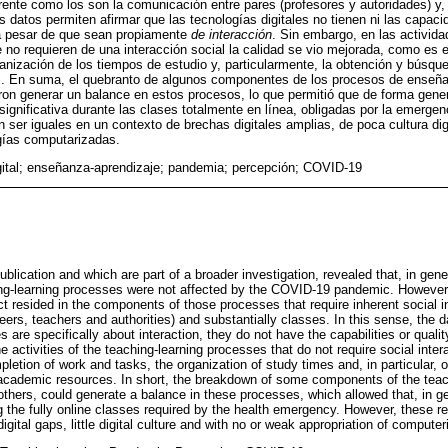
erente como los son la comunicación entre pares (profesores y autoridades) y,
s datos permiten afirmar que las tecnologías digitales no tienen ni las capacid
 a pesar de que sean propiamente
de interacción
. Sin embargo, en las activid
no requieren de una interacción social la calidad se vio mejorada, como es el
ganización de los tiempos de estudio y, particularmente, la obtención y búsque
. En suma, el quebranto de algunos componentes de los procesos de enseña
eron generar un balance en estos procesos, lo que permitió que de forma gener
ignificativa durante las clases totalmente en línea, obligadas por la emergen
n ser iguales en un contexto de brechas digitales amplias, de poca cultura dig
ogías computarizadas.
igital; enseñanza-aprendizaje; pandemia; percepción; COVID-19
ublication and which are part of a broader investigation, revealed that, in gen
ing-learning processes were not affected by the COVID-19 pandemic. However, 
ct resided in the components of those processes that require inherent social i
s, teachers and authorities) and substantially classes. In this sense, the dat
s are specifically about interaction, they do not have the capabilities or qualit
e activities of the teaching-learning processes that do not require social intera
etion of work and tasks, the organization of study times and, in particular, o
 academic resources. In short, the breakdown of some components of the teac
others, could generate a balance in these processes, which allowed that, in g
ng the fully online classes required by the health emergency. However, these re
igital gaps, little digital culture and with no or weak appropriation of compute