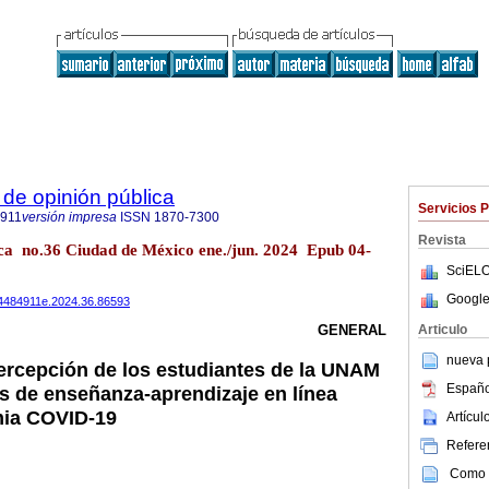
de opinión pública
Servicios 
4911
versión impresa
ISSN
1870-7300
Revista
ica no.36 Ciudad de México ene./jun. 2024 Epub 04-
SciELO
Google
.24484911e.2024.36.86593
Articulo
GENERAL
nueva p
 percepción de los estudiantes de la UNAM
Españo
s de enseñanza-aprendizaje en línea
mia COVID-19
Artícu
Referen
Como c