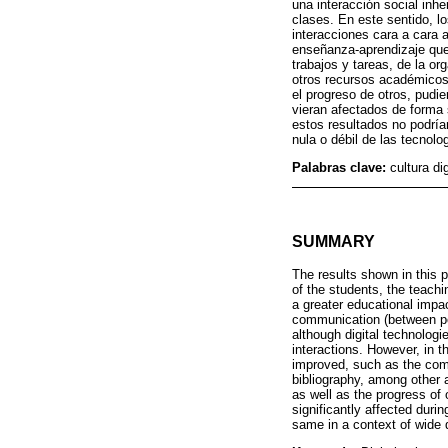
una interacción social inh
clases. En este sentido, lo
interacciones cara a cara
enseñanza-aprendizaje que 
trabajos y tareas, de la or
otros recursos académicos
el progreso de otros, pudi
vieran afectados de forma s
estos resultados no podría
nula o débil de las tecnol
Palabras clave:
cultura d
SUMMARY
The results shown in this p
of the students, the teach
a greater educational impa
communication (between peer
although digital technologie
interactions. However, in th
improved, such as the compl
bibliography, among other
as well as the progress of 
significantly affected duri
same in a context of wide d