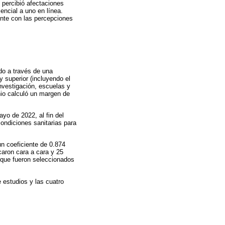
 percibió afectaciones
ncial a uno en línea.
ente con las percepciones
do a través de una
y superior (incluyendo el
investigación, escuelas y
nio calculó un margen de
yo de 2022, al fin del
condiciones sanitarias para
n coeficiente de 0.874
icaron cara a cara y 25
 que fueron seleccionados
 estudios y las cuatro