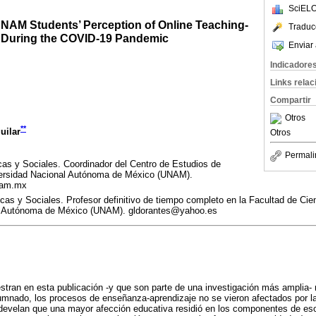
SciELO
 UNAM Students’ Perception of Online Teaching-
Traduc
 During the COVID-19 Pandemic
Enviar 
Indicadore
Links rela
Compartir
Otros
**
uilar
Otros
Permali
cas y Sociales. Coordinador del Centro de Estudios de
versidad Nacional Autónoma de México (UNAM).
unam.mx
cas y Sociales. Profesor definitivo de tiempo completo en la Facultad de Cie
al Autónoma de México (UNAM). gldorantes@yahoo.es
tran en esta publicación -y que son parte de una investigación más amplia- 
lumnado, los procesos de enseñanza-aprendizaje no se vieron afectados por
 develan que una mayor afección educativa residió en los componentes de es