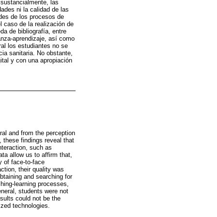
 sustancialmente, las
ades ni la calidad de las
ades de los procesos de
 caso de la realización de
da de bibliografía, entre
nza-aprendizaje, así como
al los estudiantes no se
cia sanitaria. No obstante,
ital y con una apropiación
eral and from the perception
these findings reveal that
nteraction, such as
a allow us to affirm that,
y of face-to-face
ction, their quality was
btaining and searching for
hing-learning processes,
eneral, students were not
sults could not be the
rized technologies.