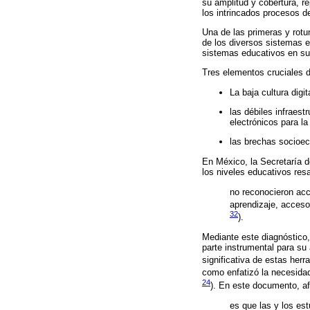
su amplitud y cobertura, r
los intrincados procesos d
Una de las primeras y rotu
de los diversos sistemas e
sistemas educativos en su
Tres elementos cruciales 
La baja cultura dig
las débiles infraest
electrónicos para l
las brechas socioeco
En México, la Secretaría 
los niveles educativos re
no reconocieron acc
aprendizaje, acceso 
32
).
Mediante este diagnóstico,
parte instrumental para su 
significativa de estas herra
como enfatizó la necesidad 
24
). En este documento, a
es que las y los es