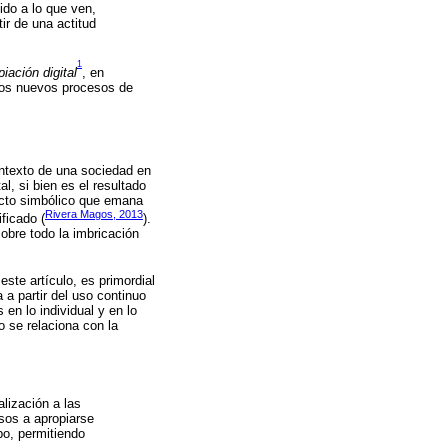
ido a lo que ven,
ir de una actitud
1
piación digital
, en
 los nuevos procesos de
ontexto de una sociedad en
l, si bien es el resultado
ucto simbólico que emana
Rivera Magos, 2013
ficado (
).
sobre todo la imbricación
ste artículo, es primordial
 a partir del uso continuo
 en lo individual y en lo
o se relaciona con la
alización a las
sos a apropiarse
po, permitiendo