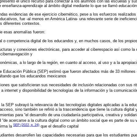
epresentó el único recurso para conectar a los alumnos con las escuelas y s
e enseñanza-aprendizaje al ámbito digital mediante lo que se llamó
educación
ndas evidencias de ese ejercicio cibernético, pese a los esfuerzos realizados 
ducativos, fue -al menos en América Latina- una relevante serie de ineficienci
s diferentes contextos.
de esas anomalías fueron:
ital o competencia digital de los educandos y, en muchos casos, de los propio
ructuras y conexiones electrónicas, para acceder al ciberespacio así como la 
a cibernavegación y
nómicas, a lo largo de la región, en cuanto al acceso, al uso y a la apropiació
de Educación Pública (SEP) estimó que fueron afectados más de 33 millones 
saltando que los educandos mexicanos
iones que satisficieran sus necesidades de inclusión relacionadas con sus ri
a internet y disponibilidad de tecnologías de la información y la comunicació
 la SEP subrayó la relevancia de las tecnologías digitales aplicadas a la edu
acceso, sino también se refirió a la trascendencia que tiene la cultura digital 
mientas para “el desarrollo de una ciudadanía participativa, creativa y solidari
“de acercarse a la cultura digital como un ámbito social que es parte de su v
SEP (2022, p. 24)
firma la
que el desafío capital
tudiantes desarrollen las capacidades necesarias para que los estudiantes pu