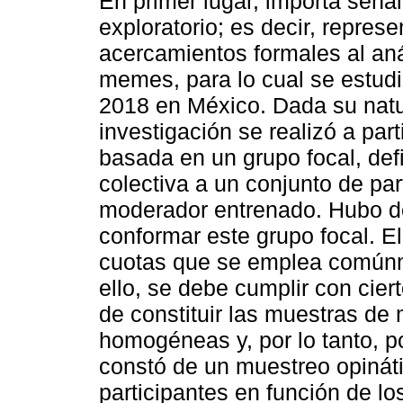
En primer lugar, importa señal
exploratorio; es decir, repres
acercamientos formales al aná
memes, para lo cual se estud
2018 en México. Dada su natur
investigación se realizó a par
basada en un grupo focal, def
colectiva a un conjunto de par
moderador entrenado. Hubo dos
conformar este grupo focal. El
cuotas que se emplea comúnm
ello, se debe cumplir con ciert
de constituir las muestras de
homogéneas y, por lo tanto, p
constó de un muestreo opináti
participantes en función de lo