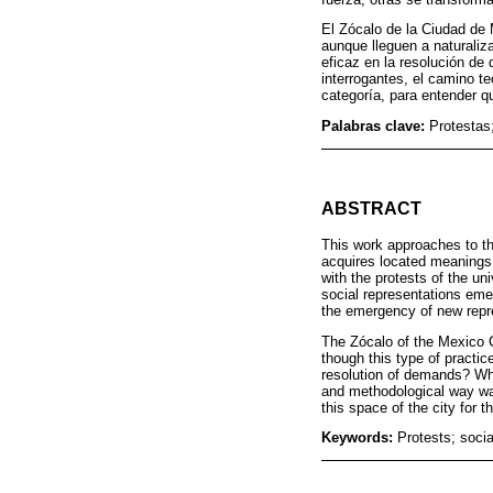
El Zócalo de la Ciudad de 
aunque lleguen a naturaliza
eficaz en la resolución de
interrogantes, el camino te
categoría, para entender q
Palabras clave:
Protestas
ABSTRACT
This work approaches to the
acquires located meanings,
with the protests of the uni
social representations eme
the emergency of new repr
The Zócalo of the Mexico C
though this type of practic
resolution of demands? Wha
and methodological way was
this space of the city for t
Keywords:
Protests; soci