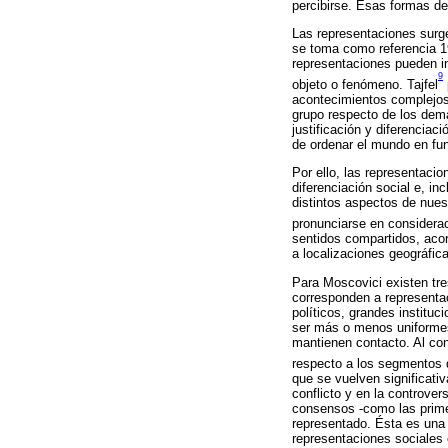
percibirse. Esas formas de 
Las representaciones surg
se toma como referencia 1
representaciones pueden in
9
objeto o fenómeno. Tajfel
acontecimientos complejos
grupo respecto de los dem
justificación y diferencia
de ordenar el mundo en fun
Por ello, las representacio
diferenciación social e, in
distintos aspectos de nuest
pronunciarse en considerac
sentidos compartidos, acor
a localizaciones geográfica
Para Moscovici existen tr
corresponden a representa
políticos, grandes instituc
ser más o menos uniformes 
mantienen contacto. Al co
respecto a los segmentos 
que se vuelven significati
conflicto y en la controve
consensos -como las primer
representado. Ésta es una 
representaciones sociales 