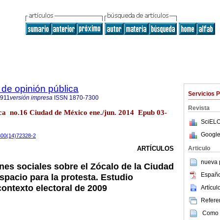
de opinión pública
Servicios 
4911
versión impresa
ISSN
1870-7300
Revista
ica no.16 Ciudad de México ene./jun. 2014 Epub 03-
SciELO
Google
7300(14)72328-2
Articulo
ARTÍCULOS
nueva p
nes sociales sobre el Zócalo de la Ciudad
Españo
pacio para la protesta. Estudio
contexto electoral de 2009
Artícu
Referen
Como c