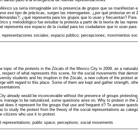
México ya sería inimaginable sin la presencia de grupos que se manifiestan e
rse ese tipo de prácticas, surgen las interrogantes: ¿por qué protestar en el 
 demandas?; ¿qué representa para los grupos que lo usan y frecuentan? Para
órico y metodológico fue estudiar la protesta a partir de la teoría de las rep
ué representa ese espacio de la ciudad para los ciudadanos que lo usan para 
; representaciones sociales; espacio público; percepciones; movimientos soc
 topic of the protests in the Zócalo of the Mexico City in 2009, as a naturali
 respect of what represents this scene, for the social movements that demon
versity students and his irruption in the Zócalo, a new culture of the protest ar
rge with regard to this place. Some of them are kept and gather strength, othe
esentations.
ity already would be inconceivable without the presence of groups protesting
es manage to be naturalized, some questions arise on, Why to protest in the Zó
t does it represent for the groups that use and frequent it? To answer questio
 to study the protest from the theory of the social representations as catego
he citizens who use it to protest.
al representations; public space; perceptions; social movements