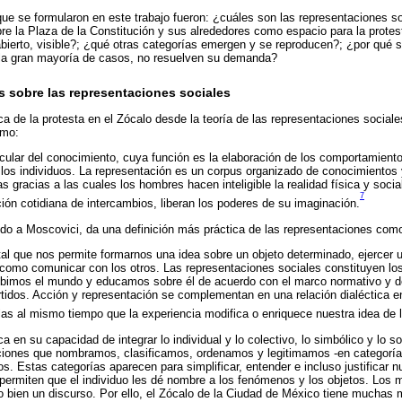
ue se formularon en este trabajo fueron: ¿cuáles son las representaciones s
bre la Plaza de la Constitución y sus alrededores como espacio para la prote
ierto, visible?; ¿qué otras categorías emergen y se reproducen?; ¿por qué 
 la gran mayoría de casos, no resuelven su demanda?
 sobre las representaciones sociales
ica de la protesta en el Zócalo desde la teoría de las representaciones socia
omo:
cular del conocimiento, cuya función es la elaboración de los comportamiento
los individuos. La representación es un corpus organizado de conocimientos 
s gracias a las cuales los hombres hacen inteligible la realidad física y socia
7
ción cotidiana de intercambios, liberan los poderes de su imaginación.
ndo a Moscovici, da una definición más práctica de las representaciones com
al que nos permite formarnos una idea sobre un objeto determinado, ejercer 
 como comunicar con los otros. Las representaciones sociales constituyen lo
ebimos el mundo y educamos sobre él de acuerdo con el marco normativo y d
idos. Acción y representación se complementan en una relación dialéctica e
las al mismo tiempo que la experiencia modifica o enriquece nuestra idea de 
ica en su capacidad de integrar lo individual y lo colectivo, lo simbólico y lo s
aciones que nombramos, clasificamos, ordenamos y legitimamos -en categorías
s. Estas categorías aparecen para simplificar, entender e incluso justificar n
permiten que el individuo les dé nombre a los fenómenos y los objetos. Los ma
 bien un discurso. Por ello, el Zócalo de la Ciudad de México tiene muchas 