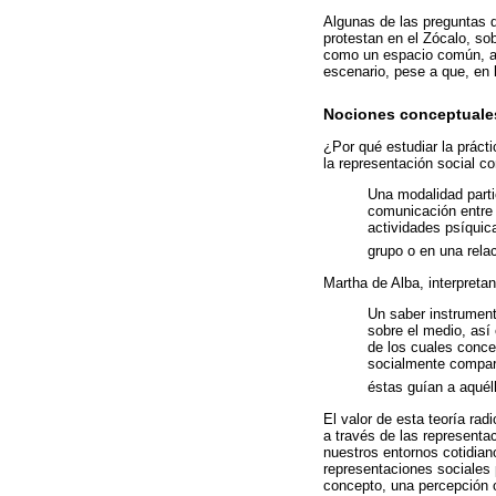
Algunas de las preguntas q
protestan en el Zócalo, so
como un espacio común, ab
escenario, pese a que, en
Nociones conceptuales
¿Por qué estudiar la práct
la representación social c
Una modalidad parti
comunicación entre 
actividades psíquica
grupo o en una rela
Martha de Alba, interpreta
Un saber instrument
sobre el medio, así
de los cuales conc
socialmente compart
éstas guían a aquél
El valor de esta teoría rad
a través de las represent
nuestros entornos cotidiano
representaciones sociales 
concepto, una percepción o