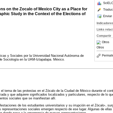
SciELO
ns on the Zocalo of Mexico City as a Place for
Traduc
aphic Study in the Context of the Elections of
Enviar 
Indicadore
Links rela
Compartir
Otros
Otros
icas y Sociales por la Universidad Nacional Autónoma de
Permali
 de Sociología en la UAM-Iztapalapa. México.
a el tema de las protestas en el Zócalo de la Ciudad de México durante el cont
zada y que adquiere significados localizados y particulares, respecto de lo q
entos sociales que se manifiestan allí.
estaciones de los estudiantes universitarios y su irrupción en el Zócalo-, sur
as representaciones sociales emergen respecto de ese lugar. Algunas de ella
man dando paso a la emergencia de nuevas representaciones.