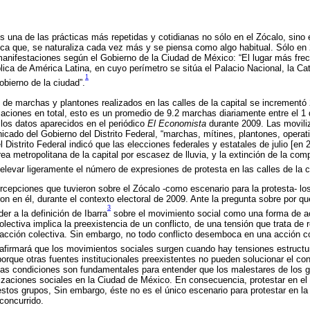
es una de las prácticas más repetidas y cotidianas no sólo en el Zócalo, sino 
ica que, se naturaliza cada vez más y se piensa como algo habitual. Sólo en
manifestaciones según el Gobierno de la Ciudad de México: “El lugar más fre
lica de América Latina, en cuyo perímetro se sitúa el Palacio Nacional, la Ca
1
obierno de la ciudad”.
 de marchas y plantones realizados en las calles de la capital se increment
zaciones en total, esto es un promedio de 9.2 marchas diariamente entre el 1 
los datos aparecidos en el periódico
El Economista
durante 2009. Las moviliz
icado del Gobierno del Distrito Federal, “marchas, mítines, plantones, operat
el Distrito Federal indicó que las elecciones federales y estatales de julio [en
rea metropolitana de la capital por escasez de lluvia, y la extinción de la co
 elevar ligeramente el número de expresiones de protesta en las calles de la c
ercepciones que tuvieron sobre el Zócalo -como escenario para la protesta- l
on en él, durante el contexto electoral de 2009. Ante la pregunta sobre por qu
3
er a la definición de Ibarra
sobre el movimiento social como una forma de acc
lectiva implica la preexistencia de un conflicto, de una tensión que trata de r
acción colectiva. Sin embargo, no todo conflicto desemboca en una acción c
afirmará que los movimientos sociales surgen cuando hay tensiones estructu
orque otras fuentes institucionales preexistentes no pueden solucionar el conf
tas condiciones son fundamentales para entender que los malestares de los 
izaciones sociales en la Ciudad de México. En consecuencia, protestar en el
stos grupos, Sin embargo, éste no es el único escenario para protestar en la
concurrido.