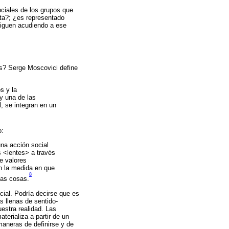
ociales de los grupos que
sta?; ¿es representado
siguen acudiendo a ese
les? Serge Moscovici define
s y la
y una de las
l, se integran en un
o:
una acción social
s <lentes> a través
e valores
n la medida en que
8
las cosas.
ocial. Podría decirse que es
 llenas de sentido-
uestra realidad. Las
terializa a partir de un
maneras de definirse y de