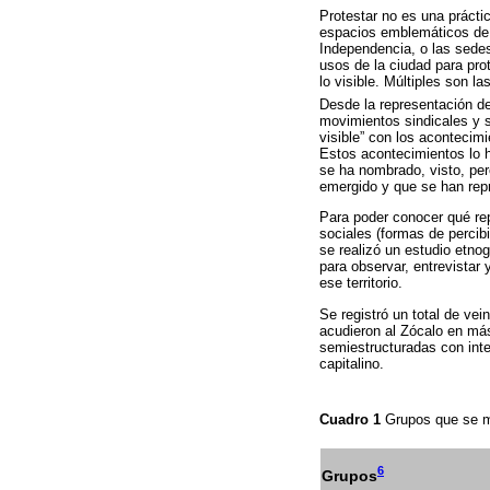
Protestar no es una práctic
espacios emblemáticos de l
Independencia, o las sedes
usos de la ciudad para pro
lo visible. Múltiples son l
Desde la representación de
movimientos sindicales y su
visible” con los acontecimi
Estos acontecimientos lo h
se ha nombrado, visto, per
emergido y que se han repr
Para poder conocer qué rep
sociales (formas de percibi
se realizó un estudio etn
para observar, entrevistar 
ese territorio.
Se registró un total de ve
acudieron al Zócalo en más
semiestructuradas con inte
capitalino.
Cuadro 1
Grupos que se ma
6
Grupos