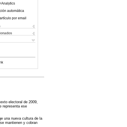
 Analytics
ción automática
artículo por email
s
cionados
nk
exto electoral de 2009,
ue representa ese
ge una nueva cultura de la
s se mantienen y cobran