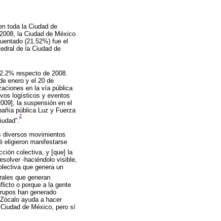
en toda la Ciudad de
 2008, la Ciudad de México
cuentado (21.52%) fue el
tedral de la Ciudad de
ó 2.2% respecto de 2008.
de enero y el 20 de
aciones en la vía pública
ivos logísticos y eventos
 2009], la suspensión en el
mpañía pública Luz y Fuerza
2
iudad”.
os diversos movimientos
é eligieron manifestarse
ión colectiva, y [que] la
esolver -haciéndolo visible,
olectiva que genera un
rales que generan
licto o porque a la gente
grupos han generado
 Zócalo ayuda a hacer
 Ciudad de México, pero sí