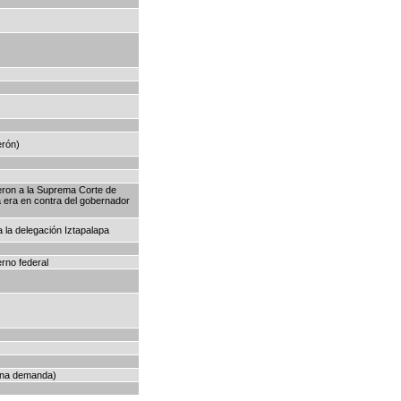
erón)
ueron a la Suprema Corte de
 era en contra del gobernador
 la delegación Iztapalapa
rno federal
 una demanda)