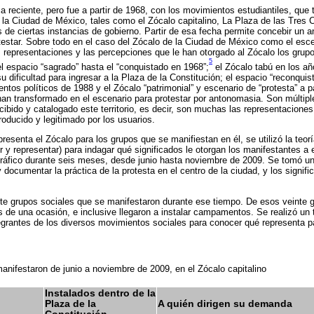
a reciente, pero fue a partir de 1968, con los movimientos estudiantiles, que
a Ciudad de México, tales como el Zócalo capitalino, La Plaza de las Tres Cu
 de ciertas instancias de gobierno. Partir de esa fecha permite concebir un 
testar. Sobre todo en el caso del Zócalo de la Ciudad de México como el esce
as representaciones y las percepciones que le han otorgado al Zócalo los grupo
5
l espacio “sagrado” hasta el “conquistado en 1968”;
el Zócalo tabú en los añ
 dificultad para ingresar a la Plaza de la Constitución; el espacio “reconquista
entos políticos de 1988 y el Zócalo “patrimonial” y escenario de “protesta” a p
an transformado en el escenario para protestar por antonomasia. Son múltipl
cibido y catalogado este territorio, es decir, son muchas las representacione
oducido y legitimado por los usuarios.
resenta el Zócalo para los grupos que se manifiestan en él, se utilizó la teor
r y representar) para indagar qué significados le otorgan los manifestantes a e
ográfico durante seis meses, desde junio hasta noviembre de 2009. Se tomó
y documentar la práctica de la protesta en el centro de la ciudad, y los signif
inte grupos sociales que se manifestaron durante ese tiempo. De esos veinte
 de una ocasión, e inclusive llegaron a instalar campamentos. Se realizó un to
grantes de los diversos movimientos sociales para conocer qué representa pa
nifestaron de junio a noviembre de 2009, en el Zócalo capitalino
Instalados dentro de la
Plaza de la
A quién dirigen su demanda