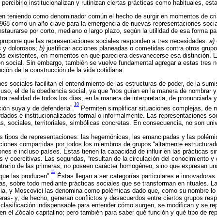
percibirlo institucionalizan y rutinizan ciertas prácticas como habituales, est
en teniendo como denominador común el hecho de surgir en momentos de crisi
968 como un año clave para la emergencia de nuevas representaciones socia
staurarse por corto, mediano o largo plazo, según la utilidad de esa forma pa
propone que las representaciones sociales responden a tres necesidades:
a)
 y dolorosos;
b)
justificar acciones planeadas o cometidas contra otros grup
ás existentes, en momentos en que pareciera desvanecerse esa distinción. 
ción social. Sin embargo, también se vuelve fundamental agregar a estas tres
ción de la construcción de la vida cotidiana.
nes sociales facilitan el entendimiento de las estructuras de poder, de la sumi
cluso, el de la obediencia social, ya que “nos guían en la manera de nombrar y 
ra realidad de todos los días, en la manera de interpretarla, de pronunciarla
10
ión suya y de defenderla”.
Permiten simplificar situaciones complejas, de
dados e institucionalizados formal o informalmente. Las representaciones so
s, sociales, territoriales, simbólicas concretas. En consecuencia, no son univ
es tipos de representaciones: las hegemónicas, las emancipadas y las polémi
ciones compartidas por todos los miembros de grupos “altamente estructurad
iones e incluso países. Éstas tienen la capacidad de influir en las prácticas s
y coercitivas. Las segundas, “resultan de la circulación del conocimiento y
ntrario de las primeras, no poseen carácter homogéneo, sino que expresan un
11
que las producen”.
Éstas llegan a ser categorías particulares e innovadoras 
vas, sobre todo mediante prácticas sociales que se transforman en rituales. L
rsia, y Moscovici las denomina como polémicas dado que, como su nombre lo i
as- y, de hecho, generan conflictos y desacuerdos entre ciertos grupos res
clasificación indispensable para entender cómo surgen, se modifican y se re
en el Zócalo capitalino; pero también para saber qué función y qué tipo de re