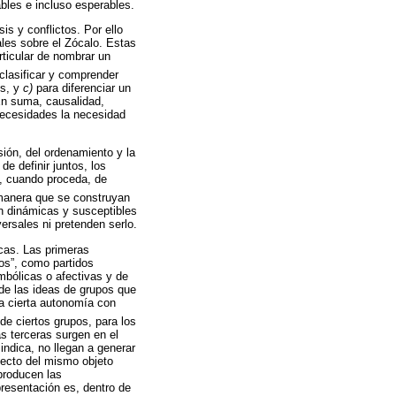
ables e incluso esperables.
s y conflictos. Por ello
les sobre el Zócalo. Estas
rticular de nombrar un
clasificar y comprender
os, y
c)
para diferenciar un
En suma, causalidad,
 necesidades la necesidad
sión, del ordenamiento y la
de definir juntos, los
 y, cuando proceda, de
 manera que se construyan
n dinámicas y susceptibles
ersales ni pretenden serlo.
cas. Las primeras
os”, como partidos
imbólicas o afectivas y de
 de las ideas de grupos que
a cierta autonomía con
de ciertos grupos, para los
as terceras surgen en el
ndica, no llegan a generar
pecto del mismo objeto
producen las
presentación es, dentro de