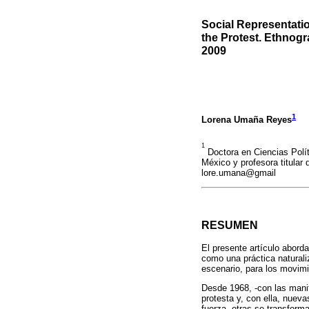
Social Representatio
the Protest. Ethnogr
2009
1
Lorena Umaña Reyes
1
Doctora en Ciencias Polít
México y profesora titular
lore.umana@gmail
RESUMEN
El presente artículo abord
como una práctica naturali
escenario, para los movimi
Desde 1968, -con las manif
protesta y, con ella, nuev
fuerza, otras se transfor