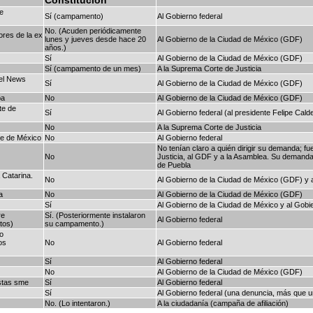
Constitución
e
Sí (campamento)
Al Gobierno federal
No. (Acuden periódicamente
res de la ex
lunes y jueves desde hace 20
Al Gobierno de la Ciudad de México (GDF)
años.)
Sí
Al Gobierno de la Ciudad de México (GDF)
Sí (campamento de un mes)
A la Suprema Corte de Justicia
el News
Sí
Al Gobierno de la Ciudad de México (GDF)
pa
No
Al Gobierno de la Ciudad de México (GDF)
te de
Sí
Al Gobierno federal (al presidente Felipe Cald
No
A la Suprema Corte de Justicia
le de México
No
Al Gobierno federal
No tenían claro a quién dirigir su demanda; f
No
Justicia, al GDF y a la Asamblea. Su demanda
de Puebla
 Catarina.
No
Al Gobierno de la Ciudad de México (GDF) y a
a
No
Al Gobierno de la Ciudad de México (GDF)
Sí
Al Gobierno de la Ciudad de México y al Gobie
re
Sí. (Posteriormente instalaron
Al Gobierno federal
tos)
su campamento.)
o
os
No
Al Gobierno federal
Sí
Al Gobierno federal
No
Al Gobierno de la Ciudad de México (GDF)
istas sme
Sí
Al Gobierno federal
Sí
Al Gobierno federal (una denuncia, más que
No. (Lo intentaron.)
A la ciudadanía (campaña de afiliación)