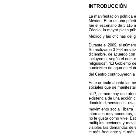
INTRODUCCIÓN
La manifestación política 
México. Esta es una práct
fue el escenario de 3 116 
Zócalo, la mayor plaza púb
México y las oficinas del g
Durante el 2009, el número
Se realizaron 3 268 movili
diciembre, de acuerdo con 
incluyeron, según el comun
religiosos”. “El Gobierno d
suministro de agua en el á
del Centro contribuyeron a
Este artículo aborda las p
sociales que se manifestar
allí?, primero hay que atend
existencia de una acción co
dándole dimensiones- esa 
4
movimiento social. Ibarra
intereses muy concretos, p
no le gusta cómo vive. Es
múltiples acciones y movil
visibles las demandas de e
el más frecuente y el más 