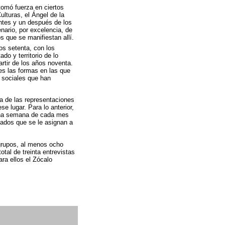
 tomó fuerza en ciertos
lturas, el Ángel de la
antes y un después de los
nario, por excelencia, de
s que se manifiestan allí.
os setenta, con los
do y territorio de lo
artir de los años noventa.
es las formas en las que
s sociales que han
ía de las representaciones
se lugar. Para lo anterior,
 una semana de cada mes
icados que se le asignan a
 grupos, al menos ocho
tal de treinta entrevistas
ra ellos el Zócalo