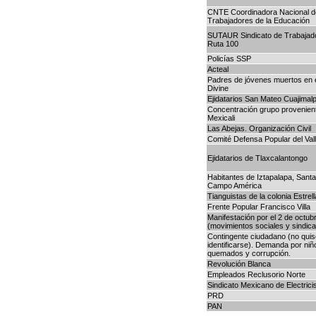
CNTE Coordinadora Nacional d
Trabajadores de la Educación
SUTAUR Sindicato de Trabajado
Ruta 100
Policías SSP
Acteal
Padres de jóvenes muertos en 
Divine
Ejidatarios San Mateo Cuajimal
Concentración grupo provenien
Mexicali
Las Abejas. Organización Civil
Comité Defensa Popular del Val
Ejidatarios de Tlaxcalantongo
Habitantes de Iztapalapa, Santa
Campo América
Tianguistas de la colonia Estrell
Frente Popular Francisco Villa
Manifestación por el 2 de octub
(movimientos sociales y sindica
Contingente ciudadano (no quis
identificarse). Demanda por niñ
quemados y corrupción.
Revolución Blanca
Empleados Reclusorio Norte
Sindicato Mexicano de Electric
PRD
PAN