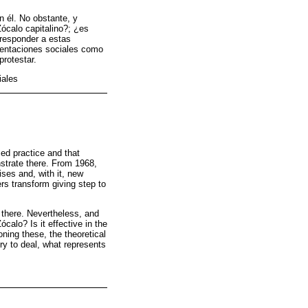
n él. No obstante, y
Zócalo capitalino?; ¿es
 responder a estas
resentaciones sociales como
protestar.
iales
zed practice and that
strate there. From 1968,
ises and, with it, new
rs transform giving step to
 there. Nevertheless, and
calo? Is it effective in the
ning these, the theoretical
ry to deal, what represents