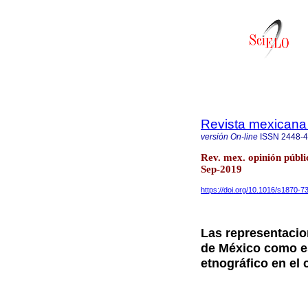
Revista mexicana 
versión On-line
ISSN
2448-
Rev. mex. opinión públ
Sep-2019
https://doi.org/10.1016/s1870-
Las representacio
de México como es
etnográfico en el 