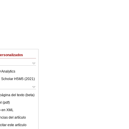
Personalizados
 Analytics
 Scholar H5M5 (
2021
)
ágina del texto (beta)
l (pdf)
lo en XML
cias del artículo
itar este artículo