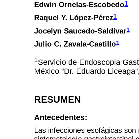
1
Edwin Ornelas-Escobedo
1
Raquel Y. López-Pérez
1
Jocelyn Saucedo-Saldívar
1
Julio C. Zavala-Castillo
1
Servicio de Endoscopia Gastr
México “Dr. Eduardo Liceaga”
RESUMEN
Antecedentes:
Las infecciones esofágicas son
sintomatología gastrointestinal a