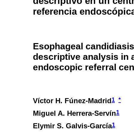
descriptivo en un cent
referencia endoscópic
Esophageal candidiasis
descriptive analysis in 
endoscopic referral cen
1
*
Víctor H. Fúnez-Madrid
1
Miguel A. Herrera-Servín
1
Elymir S. Galvis-García