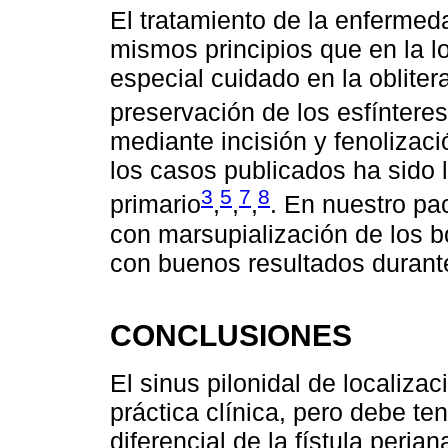
El tratamiento de la enfermeda
mismos principios que en la l
especial cuidado en la oblitera
preservación de los esfínteres
mediante incisión y fenolizac
los casos publicados ha sido l
3
5
7
8
primario
,
,
,
. En nuestro pa
con marsupialización de los b
con buenos resultados durant
CONCLUSIONES
El sinus pilonidal de localiza
práctica clínica, pero debe te
diferencial de la fístula peria