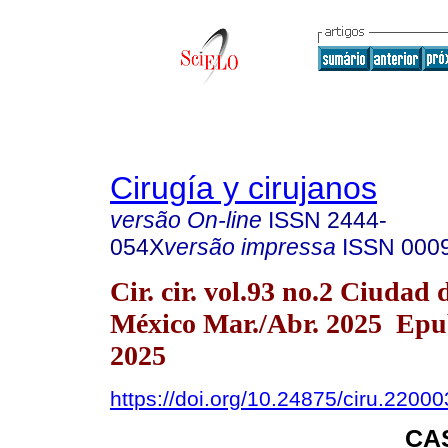
Cirugía y cirujanos
versão On-line
ISSN
2444-
054X
versão impressa
ISSN
000
Cir. cir. vol.93 no.2 Ciudad 
México Mar./Abr. 2025 Epu
2025
https://doi.org/10.24875/ciru.2200
CA