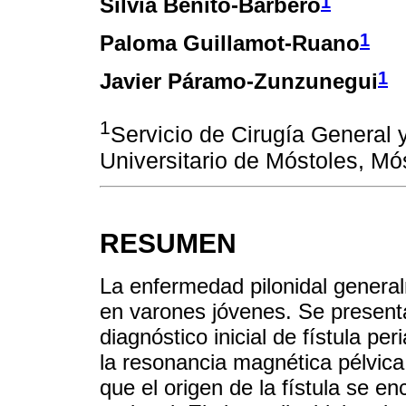
1
Silvia Benito-Barbero
1
Paloma Guillamot-Ruano
1
Javier Páramo-Zunzunegui
1
Servicio de Cirugía General y
Universitario de Móstoles, Mó
RESUMEN
La enfermedad pilonidal genera
en varones jóvenes. Se present
diagnóstico inicial de fístula per
la resonancia magnética pélvica,
que el origen de la fístula se e