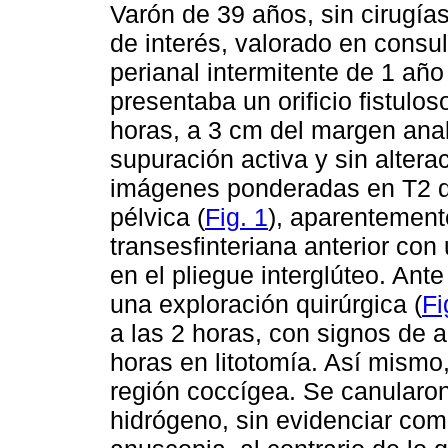
Varón de 39 años, sin cirugía
de interés, valorado en consu
perianal intermitente de 1 año
presentaba un orificio fistulo
horas, a 3 cm del margen anal
supuración activa y sin alterac
imágenes ponderadas en T2 d
pélvica (
Fig. 1
), aparentement
transesfinteriana anterior co
en el pliegue interglúteo. Ante
una exploración quirúrgica (
Fi
a las 2 horas, con signos de a
horas en litotomía. Así mismo, 
región coccígea. Se canularon
hidrógeno, sin evidenciar com