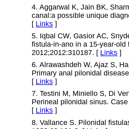
4. Aggarwal K, Jain BK, Sharm
canal:a possible unique diagn
[
Links
]
5. Iqbal CW, Gasior AC, Snyde
fistula-in-ano in a 15-year-ol
2012;2012:310187. [
Links
]
6. Alrawashdeh W, Ajaz S, H
Primary anal pilonidal disease
[
Links
]
7. Testini M, Miniello S, Di Ve
Perineal pilonidal sinus. Case
[
Links
]
8. Vallance S. Pilonidal fistul