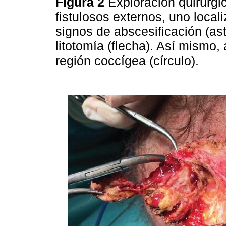
Figura 2
Exploración quirúrgi
fistulosos externos, uno locali
signos de abscesificación (ast
litotomía (flecha). Así mismo, 
región coccígea (círculo).