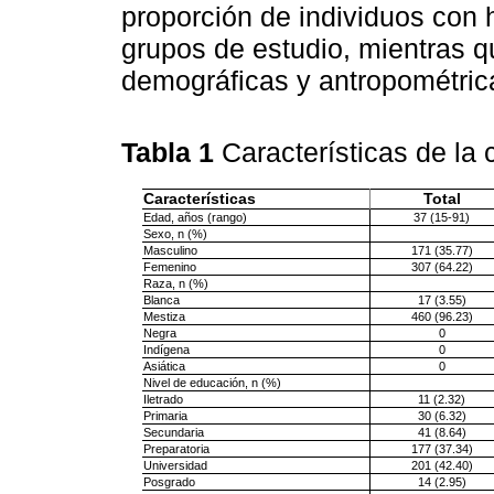
proporción de individuos con h
grupos de estudio, mientras qu
demográficas y antropométrica
Tabla 1
Características de la
Características
Total
Edad, años (rango)
37 (15-91)
Sexo, n (%)
Masculino
171 (35.77)
Femenino
307 (64.22)
Raza, n (%)
Blanca
17 (3.55)
Mestiza
460 (96.23)
Negra
0
Indígena
0
Asiática
0
Nivel de educación, n (%)
Iletrado
11 (2.32)
Primaria
30 (6.32)
Secundaria
41 (8.64)
Preparatoria
177 (37.34)
Universidad
201 (42.40)
Posgrado
14 (2.95)