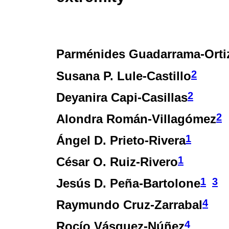
Parménides Guadarrama-Orti
2
Susana P. Lule-Castillo
2
Deyanira Capi-Casillas
2
Alondra Román-Villagómez
1
Ángel D. Prieto-Rivera
1
César O. Ruiz-Rivero
1
3
Jesús D. Peña-Bartolone
4
Raymundo Cruz-Zarrabal
4
Rocío Vásquez-Núñez