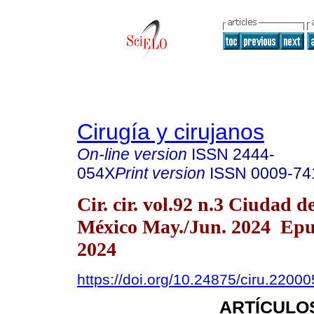
Cirugía y cirujanos
On-line version
ISSN
2444-
054X
Print version
ISSN
0009-74
Cir. cir. vol.92 n.3 Ciudad d
México May./Jun. 2024 Epu
2024
https://doi.org/10.24875/ciru.2200
ARTÍCULO