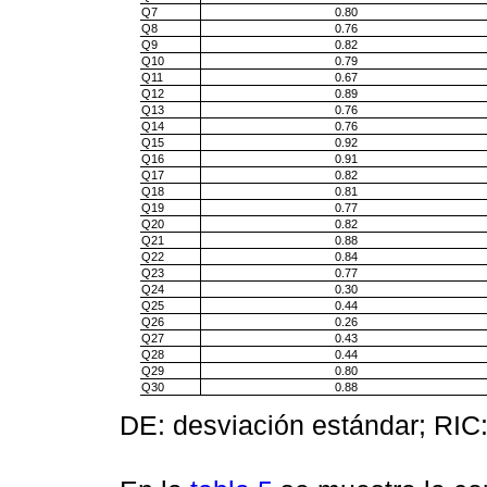
Q7
0.80
Q8
0.76
Q9
0.82
Q10
0.79
Q11
0.67
Q12
0.89
Q13
0.76
Q14
0.76
Q15
0.92
Q16
0.91
Q17
0.82
Q18
0.81
Q19
0.77
Q20
0.82
Q21
0.88
Q22
0.84
Q23
0.77
Q24
0.30
Q25
0.44
Q26
0.26
Q27
0.43
Q28
0.44
Q29
0.80
Q30
0.88
DE: desviación estándar; RIC: 