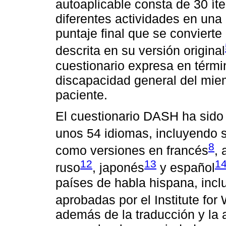
autoaplicable consta de 30 í
diferentes actividades en una
puntaje final que se convierte
descrita en su versión original
cuestionario expresa en térmi
discapacidad general del miem
paciente.
El cuestionario DASH ha sido 
unos 54 idiomas, incluyendo su
8
como versiones en francés
,
12
13
1
ruso
, japonés
y español
países de habla hispana, incl
aprobadas por el Institute for
además de la traducción y la 