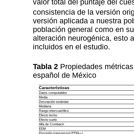
valor total del puntaje del cue
consistencia de la versión orig
versión aplicada a nuestra pob
población general como en suj
alteración neurogénica, esto 
incluidos en el estudio.
Tabla 2
Propiedades métricas
español de México
Características
Datos computables
Media
Desviación estándar
Mediana
Rango intercuartílico
Efecto techo
Efecto suelo
Alfa de Cronbach
EEM
Precisión transversal (EEM
)