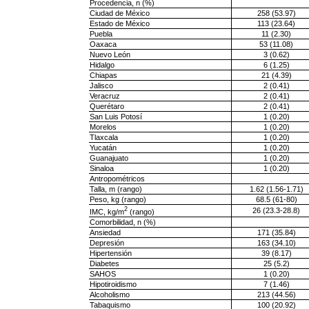
Procedencia, n (%)
Ciudad de México
258 (53.97)
Estado de México
113 (23.64)
Puebla
11 (2.30)
Oaxaca
53 (11.08)
Nuevo León
3 (0.62)
Hidalgo
6 (1.25)
Chiapas
21 (4.39)
Jalisco
2 (0.41)
Veracruz
2 (0.41)
Querétaro
2 (0.41)
San Luis Potosí
1 (0.20)
Morelos
1 (0.20)
Tlaxcala
1 (0.20)
Yucatán
1 (0.20)
Guanajuato
1 (0.20)
Sinaloa
1 (0.20)
Antropométricos
Talla, m (rango)
1.62 (1.56-1.71)
Peso, kg (rango)
68.5 (61-80)
2
26 (23.3-28.8)
IMC, kg/m
(rango)
Comorbilidad, n (%)
Ansiedad
171 (35.84)
Depresión
163 (34.10)
Hipertensión
39 (8.17)
Diabetes
25 (5.2)
SAHOS
1 (0.20)
Hipotiroidismo
7 (1.46)
Alcoholismo
213 (44.56)
Tabaquismo
100 (20.92)