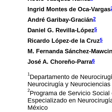
Ingrid Montes de Oca-Vargas
2
André Garibay-Gracián
5
Daniel G. Revilla-López
5
Ricardo López-de la Cruz
M. Fernanda Sánchez-Mawcin
6
José A. Choreño-Parra
1
Departamento de Neurocirugí
Neurocirugía y Neurociencias
2
Programa de Servicio Social 
Especializado en Neurocirugí
México