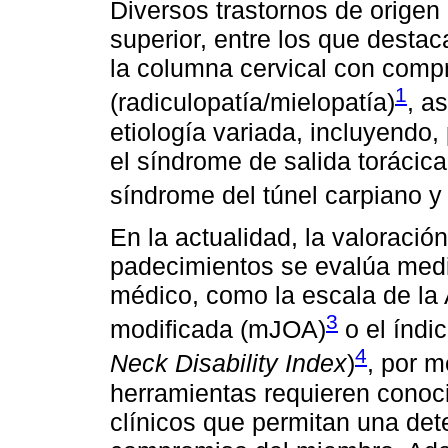
Diversos trastornos de origen
superior, entre los que desta
la columna cervical con com
1
(radiculopatía/mielopatía)
, a
etiología variada, incluyendo, 
el síndrome de salida torácic
síndrome del túnel carpiano y
En la actualidad, la valoració
padecimientos se evalúa medi
médico, como la escala de la
3
modificada (mJOA)
o el índi
4
Neck Disability Index
)
, por 
herramientas requieren conoc
clínicos que permitan una det