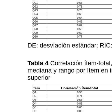
Q21
0.66
Q22
0.71
Q23
0.75
Q24
0.66
Q25
0.64
Q26
0.46
Q27
0.62
Q28
0.56
Q29
0.62
Q30
0.77
DE: desviación estándar; RIC: 
Tabla 4
Correlación ítem-tota
mediana y rango por ítem en i
superior
Ítem
Correlación ítem-total
Q1
0.56
Q2
0.74
Q3
0.55
Q4
0.85
Q5
0.66
Q6
0.80