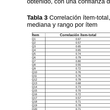
obtenido, con una confianza 
Tabla 3
Correlación ítem-tota
mediana y rango por ítem
Ítem
Correlación ítem-total
Q1
0.67
Q2
0.57
Q3
0.65
Q4
0.65
Q5
0.74
Q6
0.79
Q7
0.80
Q8
0.55
Q9
0.72
Q10
0.76
Q11
0.76
Q12
0.78
Q13
0.68
Q14
0.73
Q15
0.70
Q16
0.72
Q17
0.57
Q18
0.71
Q19
0.78
Q20
0.71