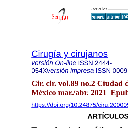
Cirugía y cirujanos
versión On-line
ISSN
2444-
054X
versión impresa
ISSN
0009
Cir. cir. vol.89 no.2 Ciudad 
México mar./abr. 2021 Epu
https://doi.org/10.24875/ciru.2000
ARTÍCULOS