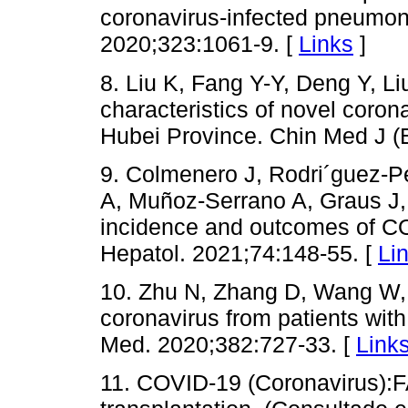
coronavirus-infected pneumo
2020;323:1061-9. [
Links
]
8. Liu K, Fang Y-Y, Deng Y, Li
characteristics of novel corona
Hubei Province. Chin Med J (
9. Colmenero J, Rodri´guez-Pe
A, Muñoz-Serrano A, Graus J, e
incidence and outcomes of COV
Hepatol. 2021;74:148-55. [
Li
10. Zhu N, Zhang D, Wang W, L
coronavirus from patients wit
Med. 2020;382:727-33. [
Link
11. COVID-19 (Coronavirus):F