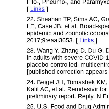
Filo-, Pneumo-, and Paramyxo
[
Links
]
22. Sheahan TP, Sims AC, Gr
LE, Case JB, et al. Broad-spec
epidemic and zoonotic corona
2017;9:eaal3653. [
Links
]
23. Wang Y, Zhang D, Du G, Du
in adults with severe COVID-1
placebo-controlled, multicentr
[published correction appears
24. Beigel JH, Tomashek KM,
Kalil AC, et al. Remdesivir f
preliminary report. Reply. N 
25. U.S. Food and Drug Admin