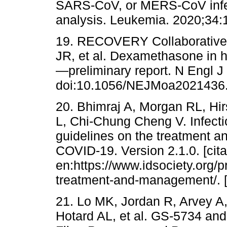
SARS-CoV, or MERS-CoV infec
analysis. Leukemia. 2020;34:
19. RECOVERY Collaborative
JR, et al. Dexamethasone in h
—preliminary report. N Engl
doi:10.1056/NEJMoa2021436. O
20. Bhimraj A, Morgan RL, Hi
L, Chi-Chung Cheng V. Infect
guidelines on the treatment a
COVID-19. Version 2.1.0. [cit
en:https://www.idsociety.org/p
treatment-and-management/. 
21. Lo MK, Jordan R, Arvey A
Hotard AL, et al. GS-5734 and 