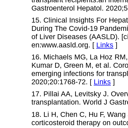
Gastroenterol Hepatol. 2020;5
15. Clinical Insights For Hepa
During The Covid-19 Pandemic
of Liver Diseases (AASLD). [c
en:www.aasld.org. [
Links
]
16. Michaels MG, La Hoz RM,
Kumar D, Green M, et al. Coro
emerging infections for transp
2020;20:1768-72. [
Links
]
17. Pillai AA, Levitsky J. Ove
transplantation. World J Gast
18. Li H, Chen C, Hu F, Wang 
corticosteroid therapy on ou