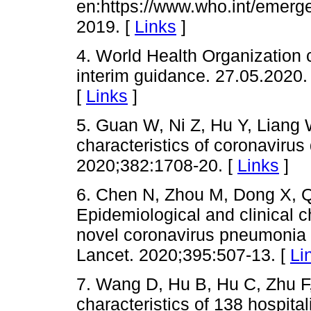
en:https://www.who.int/emerg
2019. [
Links
]
4. World Health Organization
interim guidance. 27.05.2020
[
Links
]
5. Guan W, Ni Z, Hu Y, Liang W
characteristics of coronaviru
2020;382:1708-20. [
Links
]
6. Chen N, Zhou M, Dong X, Qu
Epidemiological and clinical c
novel coronavirus pneumonia 
Lancet. 2020;395:507-13. [
Li
7. Wang D, Hu B, Hu C, Zhu F, 
characteristics of 138 hospita