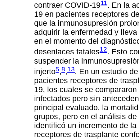
11
contraer COVID-19
. En la a
19 en pacientes receptores de
que la inmunosupresión prolo
adquirir la enfermedad y lleva
en el momento del diagnóstic
12
desenlaces fatales
. Esto co
suspender la inmunosupresión
5
8
13
injerto
,
,
. En un estudio de
pacientes receptores de trasp
19, los cuales se compararon
infectados pero sin anteceden
principal evaluado, la mortali
grupos, pero en el análisis de
identificó un incremento de la
receptores de trasplante conf