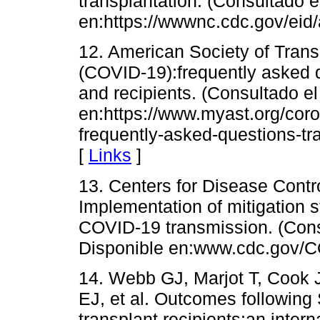
transplantation. (Consultado 
en:https://wwwnc.cdc.gov/eid/a
12. American Society of Tran
(COVID-19):frequently asked q
and recipients. (Consultado e
en:https://www.myast.org/cor
frequently-asked-questions-tr
[
Links
]
13. Centers for Disease Contr
Implementation of mitigation s
COVID-19 transmission. (Cons
Disponible en:www.cdc.gov/
14. Webb GJ, Marjot T, Cook 
EJ, et al. Outcomes following 
transplant recipients:an intern