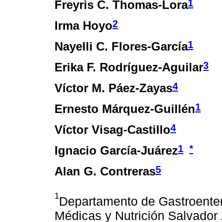
1
Freyris C. Thomas-Lora
2
Irma Hoyo
1
Nayelli C. Flores-García
3
Erika F. Rodríguez-Aguilar
4
Víctor M. Páez-Zayas
1
Ernesto Márquez-Guillén
4
Víctor Visag-Castillo
1
*
Ignacio García-Juárez
5
Alan G. Contreras
1
Departamento de Gastroentero
Médicas y Nutrición Salvador