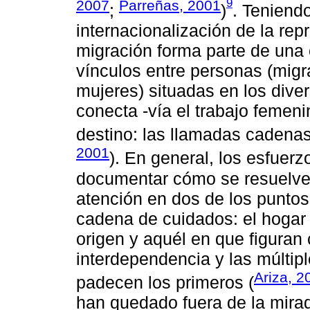
9
2007
Parreñas, 2001
;
)
. Teniend
internacionalización de la rep
migración forma parte de una 
vínculos entre personas (mig
mujeres) situadas en los dive
conecta -vía el trabajo femeni
destino: las llamadas cadenas
2001
). En general, los esfuer
documentar cómo se resuelve
atención en dos de los puntos
cadena de cuidados: el hogar 
origen y aquél en que figura
interdependencia y las múltip
Ariza, 2
padecen los primeros (
han quedado fuera de la mirad