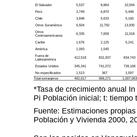
El Salvador
5,537
8,864
10,594
Perú
3,749
6,870
5,448
Chile
3,848
5,633
5,160
Otros Suramérica
6,504
11,792
13,930
Otros
6,335
7,659
11,018
Centroamericanos
Caribe
1,676
2,125
5,241
América
1,093
1,545
Fuera de
412,518
831,937
834,743
Latinoamérica
Estados Unidos
345,341
741,072
739,168
No especificados
1,513
367
1,597
Total extranjeros
492,617
968,271
1,007,063
*Tasa de crecimiento anual In 
Pi Población inicial; t: tiempo
Fuente: Estimaciones propias
Población y Vivienda 2000, 2