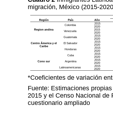
migración, México (2015-202
Región
País
Año
2015
Colombia
2020
Region andina
2015
Venezuela
2020
2015
Guatemala
2020
2015
Centro Ámerica y el
El Salvador
2020
Caribe
2015
Honduras
2020
2015
Cuba
2020
2015
Cono sur
Argentina
2020
2015
Latinoamericanas
2020
*Coeficientes de variación ent
Fuente: Estimaciones propias
2015 y el Censo Nacional de 
cuestionario ampliado