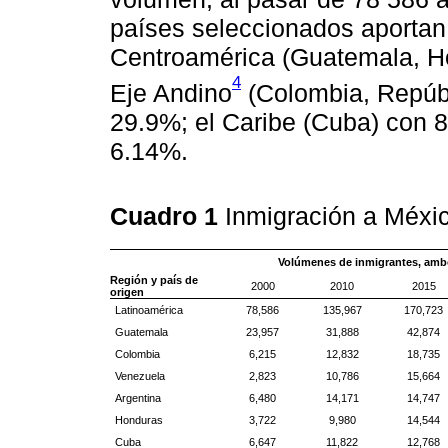
países seleccionados aportan
Centroamérica (Guatemala, Ho
4
Eje Andino
(Colombia, Repúbl
29.9%; el Caribe (Cuba) con 8
6.14%.
Cuadro 1
Inmigración a Méx
Volúmenes de inmigrantes, amb
Región y país de
2000
2010
2015
origen
Latinoamérica
78,586
135,967
170,723
Guatemala
23,957
31,888
42,874
Colombia
6,215
12,832
18,735
Venezuela
2,823
10,786
15,664
Argentina
6,480
14,171
14,747
Honduras
3,722
9,980
14,544
Cuba
6,647
11,822
12,768