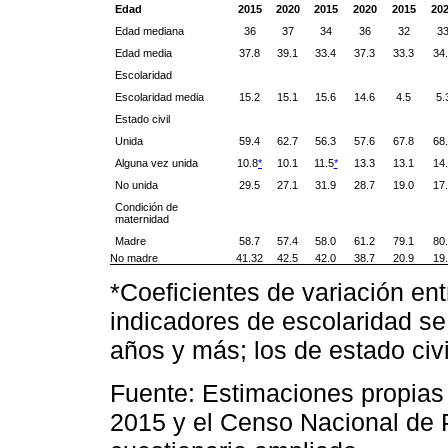
Edad
2015
2020
2015
2020
2015
20
Edad mediana
36
37
34
36
32
3
Edad media
37.8
39.1
33.4
37.3
33.3
34
Escolaridad
Escolaridad media
15.2
15.1
15.6
14.6
4.5
5.
Estado civil
Unida
59.4
62.7
56.3
57.6
67.8
68
Alguna vez unida
10.8
*
10.1
11.5
*
13.3
13.1
14
No unida
29.5
27.1
31.9
28.7
19.0
17
Condición de
maternidad
Madre
58.7
57.4
58.0
61.2
79.1
80
No madre
41.32
42.5
42.0
38.7
20.9
19
*Coeficientes de variación ent
indicadores de escolaridad se
años y más; los de estado civ
Fuente: Estimaciones propias
2015 y el Censo Nacional de 