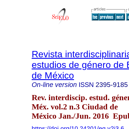
Revista interdisciplinari
estudios de género de 
de México
On-line version
ISSN
2395-9185
Rev. interdiscip. estud. géne
Méx. vol.2 n.3 Ciudad de
México Jan./Jun. 2016 Epu
https://doi.org/10.24201/eg.v2i3.6