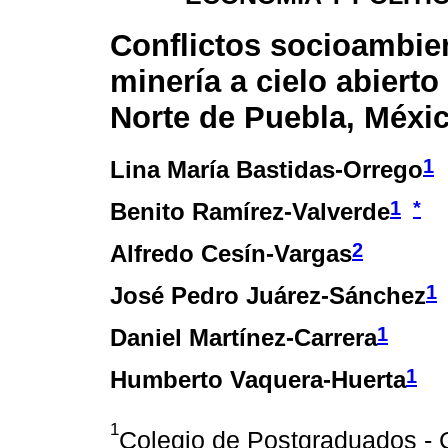
Conflictos socioambie
minería a cielo abierto 
Norte de Puebla, Méxi
1
Lina María Bastidas-Orrego
1
*
Benito Ramírez-Valverde
2
Alfredo Cesín-Vargas
1
José Pedro Juárez-Sánchez
1
Daniel Martínez-Carrera
1
Humberto Vaquera-Huerta
1
Colegio de Postgraduados - 