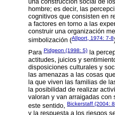
una construcción social de los
hombre; es decir, las percepc
cognitivos que consisten en re
a factores en torno a las exper
construir una organización men
Allport, 1974: 7-8
simbolización (
Pidgeon (1998: 5)
Para
la percep
actitudes, juicios y sentimien
disposiciones culturales y so
las amenazas a las cosas que v
la que viven las familias de 
la posibilidad de realizar act
valoran y van arraigadas con 
Bickerstaff (2004: 
este sentido,
y la respuesta a los riesgos 