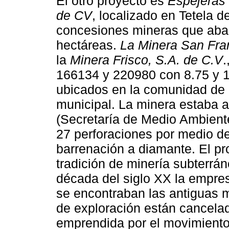
El otro proyecto es
Espejeras
de CV
, localizado en Tetela d
concesiones mineras que ab
hectáreas.
La Minera San Fran
la
Minera Frisco, S.A. de C.V
.
166134 y 220980 con 8.75 y 1
ubicados en la comunidad de
municipal. La minera estaba
(Secretaría de Medio Ambiente
27 perforaciones por medio de
barrenación a diamante. El p
tradición de minería subterrán
década del siglo XX la empres
se encontraban las antiguas m
de exploración están cancela
emprendida por el movimiento c