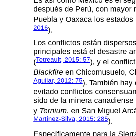
Es así como México es el seg
después de Perú, con mayor n
Puebla y Oaxaca los estados
2016
).
Los conflictos están dispersos 
principales está el desastre 
Tetreault, 2015: 57
(
), y el confl
Blackfire
en Chicomusuelo, Ch
Aguilar, 2012: 75
). También hay
evitado conflictos consensu
sido de la minera canadiense
y
Ternium
, en San Miguel Arc
Martínez-Silva, 2015: 285
).
Específicamente para la Sierr