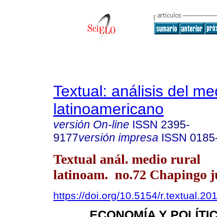
Textual: análisis del me
latinoamericano
versión On-line
ISSN
2395-
9177
versión impresa
ISSN
0185
Textual anál. medio rural
latinoam. no.72 Chapingo ju
https://doi.org/10.5154/r.textual.2
ECONOMÍA Y POLÍTI