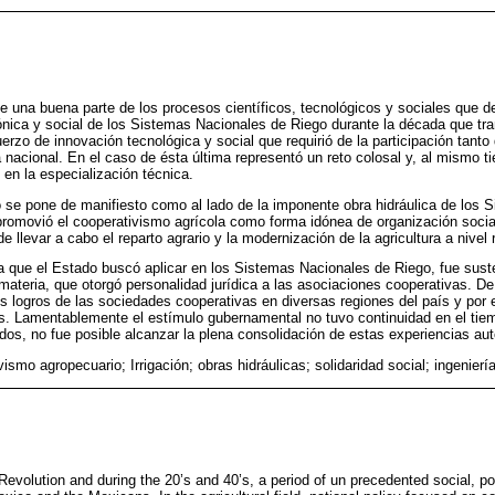
be una buena parte de los procesos científicos, tecnológicos y sociales que 
ctónica y social de los Sistemas Nacionales de Riego durante la década que tr
rzo de innovación tecnológica y social que requirió de la participación tanto 
nacional. En el caso de ésta última representó un reto colosal y, al mismo t
 en la especialización técnica.
 se pone de manifiesto como al lado de la imponente obra hidráulica de los 
 promovió el cooperativismo agrícola como forma idónea de organización social 
e llevar a cabo el reparto agrario y la modernización de la agricultura a nivel 
a que el Estado buscó aplicar en los Sistemas Nacionales de Riego, fue sust
 materia, que otorgó personalidad jurídica a las asociaciones cooperativas. D
os logros de las sociedades cooperativas en diversas regiones del país y por 
s. Lamentablemente el estímulo gubernamental no tuvo continuidad en el tiem
idos, no fue posible alcanzar la plena consolidación de estas experiencias au
ismo agropecuario; Irrigación; obras hidráulicas; solidaridad social; ingenierí
Revolution and during the 20’s and 40’s, a period of un precedented social, po