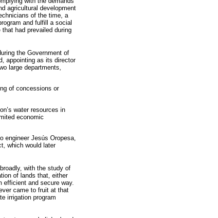
 complying with the demands
and agricultural development
echnicians of the time, a
rogram and fulfill a social
e that had prevailed during
 during the Government of
 appointing as its director
 two large departments,
ing of concessions or
tion’s water resources in
 limited economic
 to engineer Jesús Oropesa,
t, which would later
 broadly, with the study of
ion of lands that, either
 an efficient and secure way.
ever came to fruit at that
te irrigation program