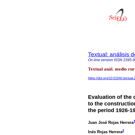
Textual: análisis 
On-line version
ISSN
2395-
Textual anál. medio ru
https://doi.org/10.5154/r.textual
Evaluation of the 
to the constructio
the period 1926-1
Juan José Rojas Herrera
2
Inés Rojas Herrera