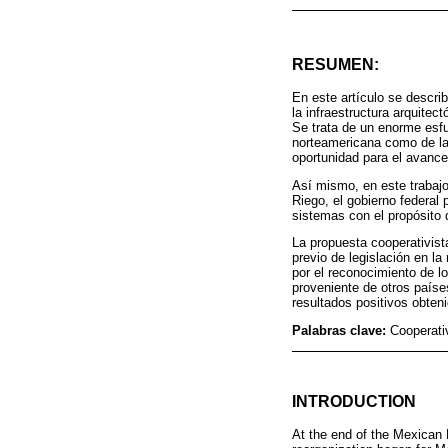
RESUMEN:
En este artículo se descri
la infraestructura arquite
Se trata de un enorme esfue
norteamericana como de la 
oportunidad para el avance
Así mismo, en este trabajo
Riego, el gobierno federal
sistemas con el propósito d
La propuesta cooperativist
previo de legislación en la
por el reconocimiento de l
proveniente de otros paíse
resultados positivos obten
Palabras clave:
Cooperativ
INTRODUCTION
At the end of the Mexican 