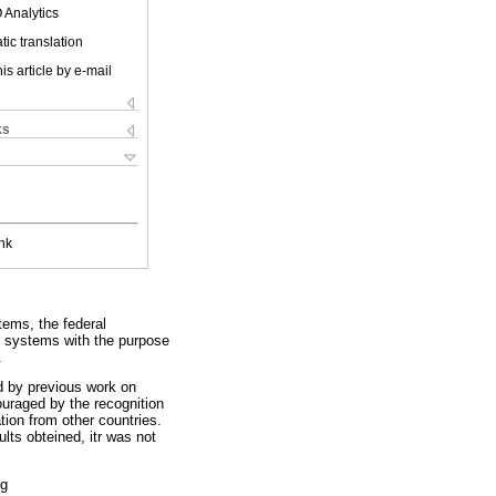
 Analytics
ic translation
is article by e-mail
ks
nk
stems, the federal
se systems with the purpose
.
d by previous work on
couraged by the recognition
tion from other countries.
lts obteined, itr was not
ng