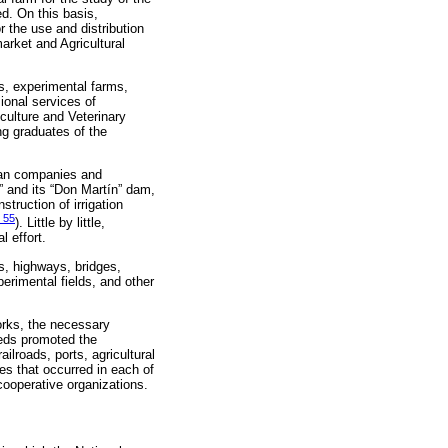
ed. On this basis,
r the use and distribution
 market and Agricultural
ks, experimental farms,
ional services of
culture and Veterinary
ng graduates of the
ican companies and
” and its “Don Martín” dam,
truction of irrigation
 55
). Little by little,
l effort.
ds, highways, bridges,
perimental fields, and other
works, the necessary
eeds promoted the
ilroads, ports, agricultural
es that occurred in each of
cooperative organizations.