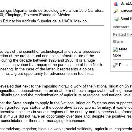
SciELO
pingo, Departamento de Sociología Rural,km 38.5 Carretera
Automat
30, Chapingo, Texcoco Estado de México.
Send th
n Educación Agrícola Superior de la UACh. México.
Indicators
Related lin
Share
More
od part of the scientific, technological and social processes
More
ion of the architectural and social infrastructure of the
s during the decade between 1926 and 1936. It is a huge
social innovation that required the participation of both North
Permali
eering. In the case of the latter, it represents a colosal
 time, a great opportunity for advancement in technical
 revealed that next to the imposing hidraulic work of the National Irrigation Sy
ricultural cooperativism as an ideal form of social organization withing the
 distribution and the modernization of agriculture at regional and national level
hat the State sought to apply in the National Irrigation Systems was supporte
which granted legal status to the cooperative associations. Similary, it was en
perative societies in various regions of the country and by access to informa
 stimulus did not have an opportunity over time and, despite the positive resu
l consolidation of these self-managing experiences.
perativism; irrigation; hidraulic works; social solidarity; agricultural engineeri