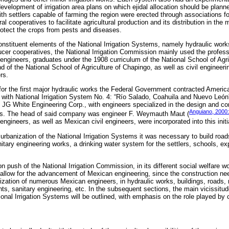
evelopment of irrigation area plans on which ejidal allocation should be plann
with settlers capable of farming the region were erected through associations fo
ural cooperatives to facilitate agricultural production and its distribution in the
otect the crops from pests and diseases.
constituent elements of the National Irrigation Systems, namely hydraulic wor
ducer cooperatives, the National Irrigation Commission mainly used the profess
engineers, graduates under the 1908 curriculum of the National School of Agri
 of the National School of Agriculture of Chapingo, as well as civil engineeri
rs.
at for the first major hydraulic works the Federal Government contracted Amer
with National Irrigation System No. 4: “Río Salado, Coahuila and Nuevo León
JG White Engineering Corp., with engineers specialized in the design and cons
Anguiano, 2000:
ces. The head of said company was engineer F. Weymauth Maut (
ngineers, as well as Mexican civil engineers, were incorporated into this initia
urbanization of the National Irrigation Systems it was necessary to build roa
nitary engineering works, a drinking water system for the settlers, schools, ex
n push of the National Irrigation Commission, in its different social welfare 
 allow for the advancement of Mexican engineering, since the construction n
zation of numerous Mexican engineers, in hydraulic works, buildings, roads, ra
s, sanitary engineering, etc. In the subsequent sections, the main vicissitud
onal Irrigation Systems will be outlined, with emphasis on the role played by 