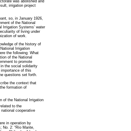
rectorate was abolished and
ult, irrigation project
mant, so, in January 1926,
hment of the National
al Irrigation Systems’ water
culiarity of living under
nization of work.
owledge of the history of
ational Irrigation
ere the following: What
tion of the National
vernment to promote
in the social solidarity
 importance of this
he questions set forth.
cribe the context that
the formation of
 of the National Irrigation
related to the
e national cooperative
ere in operation by
; No. 2: “Río Mante,