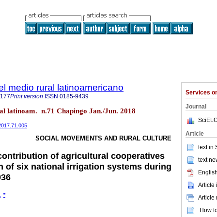
del medio rural latinoamericano
Services 
9177
Print version
ISSN
0185-9439
Journal
ral latinoam. n.71 Chapingo Jan./Jun. 2018
SciELO
.2017.71.005
Article
SOCIAL MOVEMENTS AND RURAL CULTURE
text in
contribution of agricultural cooperatives
text ne
n of six national irrigation systems during
English
936
Article
1
*
Article
How to 