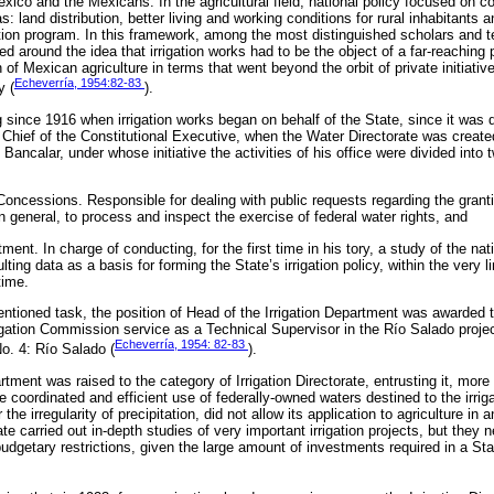
exico and the Mexicans. In the agricultural field, national policy focused on
 land distribution, better living and working conditions for rural inhabitants 
ation program. In this framework, among the most distinguished scholars and t
 around the idea that irrigation works had to be the object of a far-reaching p
 of Mexican agriculture in terms that went beyond the orbit of private initiativ
Echeverría, 1954:82-83
y (
).
 since 1916 when irrigation works began on behalf of the State, since it was
Chief of the Constitutional Executive, when the Water Directorate was created,
Bancalar, under whose initiative the activities of his office were divided into
oncessions. Responsible for dealing with public requests regarding the grant
n general, to process and inspect the exercise of federal water rights, and
tment. In charge of conducting, for the first time in his tory, a study of the na
ulting data as a basis for forming the State’s irrigation policy, within the very
time.
ntioned task, the position of Head of the Irrigation Department was awarded
rigation Commission service as a Technical Supervisor in the Río Salado projec
Echeverría, 1954: 82-83
No. 4: Río Salado (
).
rtment was raised to the category of Irrigation Directorate, entrusting it, more
e coordinated and efficient use of federally-owned waters destined to the irrigat
 the irregularity of precipitation, did not allow its application to agriculture in
te carried out in-depth studies of very important irrigation projects, but they n
budgetary restrictions, given the large amount of investments required in a Sta