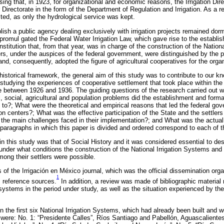
ising that, in 1923, for organizational and economic reasons, the Irrigation Di
Directorate in the form of the Department of Regulation and Irrigation. As a res
lted, as only the hydrological service was kept.
ish a public agency dealing exclusively with irrigation projects remained dor
promul gated the Federal Water Irrigation Law, which gave rise to the establis
nstitution that, from that year, was in charge of the construction of the Nation
ers, under the auspices of the federal government, were distinguished by the pe
and, consequently, adopted the figure of agricultural cooperatives for the orga
istorical framework, the general aim of this study was to contribute to our kn
tudying the experiences of cooperative settlement that took place within the N
between 1926 and 1936. The guiding questions of the research carried out w
l, social, agricultural and population problems did the establishment and forma
 to?; What were the theoretical and empirical reasons that led the federal go
on centers?; What was the effective participation of the State and the settlers 
the main challenges faced in their implementation?; and What was the actual
paragraphs in which this paper is divided and ordered correspond to each of t
 this study was that of Social History and it was considered essential to des
under what conditions the construction of the National Irrigation Systems and 
mong their settlers were possible.
s of the Irrigación en México journal, which was the official dissemination organ
1
 reference sources.
In addition, a review was made of bibliographic material 
 systems in the period under study, as well as the situation experienced by th
the first six National Irrigation Systems, which had already been built and w
ere: No. 1: “Presidente Calles”, Ríos Santiago and Pabellón, Aguascalientes