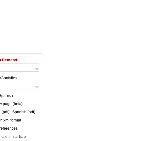
on Demand
 Analytics
Spanish
w page (beta)
 (pdf)
| Spanish (pdf)
 in xml format
 references
cite this article