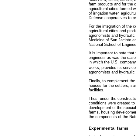
farm products and for the d
agricultural cities formed 
of irrigation water, agricult
Defense cooperatives to pr
For the integration of the 
agricultural cities and pro
agronomists and hydraulic 
Medicine of San Jacinto and
National School of Enginee
It is important to note th
engineers as was the case 
in which the U.S. company 
works, provided its servi
agronomists and hydraulic e
Finally, to complement the 
houses for the settlers, sa
facilities.
Thus, under the constructio
conditions were created to
development of the speciali
farms, housing development
the components of the Nati
Experimental farms