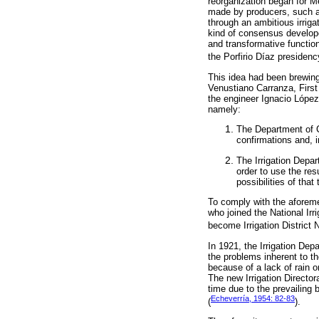
reorganization began for M
made by producers, such as:
through an ambitious irrig
kind of consensus developed
and transformative function
the Porfirio Díaz presidenc
This idea had been brewing
Venustiano Carranza, First 
the engineer Ignacio López 
namely:
The Department of C
confirmations and, i
The Irrigation Depar
order to use the res
possibilities of that 
To comply with the aforeme
who joined the National Ir
become Irrigation District 
In 1921, the Irrigation Depa
the problems inherent to th
because of a lack of rain or
The new Irrigation Directora
time due to the prevailing 
Echeverría, 1954: 82-83
(
).