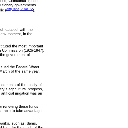
chos, Chihuahua” (under
olutionary governments
Anguiano, 2000: 22
ic (
).
ch caused, with their
 environment, in the
stituted the most important
tion Commission (1926-1947),
 the government of
 issued the Federal Water
 March of the same year,
ssments of the reality of
ry’s agricultural progress,
rtificial irrigation was an
or renewing these funds
was able to take advantage
c works, such as: dams,
l farm for the study of the