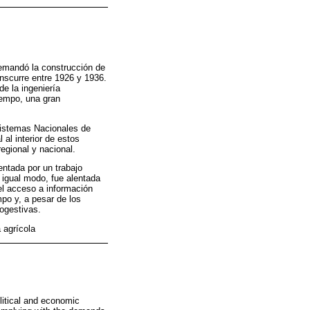
demandó la construcción de
anscurre entre 1926 y 1936.
de la ingeniería
iempo, una gran
Sistemas Nacionales de
al interior de estos
regional y nacional.
entada por un trabajo
e igual modo, fue alentada
el acceso a información
po y, a pesar de los
togestivas.
a agrícola
litical and economic