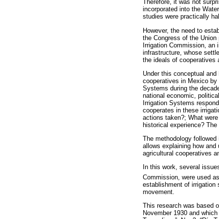
Therefore, it was not surpr
incorporated into the Water 
studies were practically ha
However, the need to establ
the Congress of the Union 
Irrigation Commission, an i
infrastructure, whose settl
the ideals of cooperatives 
Under this conceptual and h
cooperatives in Mexico by s
Systems during the decade 
national economic, politica
Irrigation Systems respond
cooperates in these irrigati
actions taken?; What were 
historical experience? The 
The methodology followed in
allows explaining how and 
agricultural cooperatives a
In this work, several issue
Commission, were used as
establishment of irrigation
movement.
This research was based on 
November 1930 and which w