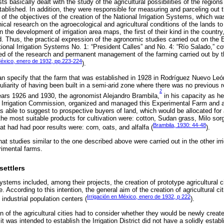
s basically dealt with the study of the agricultural possibilities of the region
ablished. In addition, they were responsible for measuring and parceling out t
ne of the objectives of the creation of the National Irrigation Systems, which wa
nical research on the agroecological and agricultural conditions of the lands to 
 the development of irrigation area maps, the first of their kind in the country
. Thus, the practical expression of the agronomic studies carried out on the
ional Irrigation Systems No. 1: “President Calles” and No. 4: “Río Salado,” co
sted of the research and permanent management of the farming carried out by th
México, enero de 1932, pp.223-224
).
an specify that the farm that was established in 1928 in Rodríguez Nuevo León
iarity of having been built in a semi-arid zone where there was no previous re
2
ears 1926 and 1930, the agronomist Alejandro Brambila,
in his capacity as h
 Irrigation Commission, organized and managed this Experimental Farm and as
 able to suggest to prospective buyers of land, which would be allocated for ag
the most suitable products for cultivation were: cotton, Sudan grass, Milo sor
Brambila, 1930: 44-48
at had had poor results were: corn, oats, and alfalfa (
).
that studies similar to the one described above were carried out in the other irr
rimental farms.
settlers
 Systems included, among their projects, the creation of prototype agricultural
. According to this intention, the general aim of the creation of agricultural c
Irrigación en México, enero de 1932, p 222
 industrial population centers (
).
on of the agricultural cities had to consider whether they would be newly create
 was intended to establish the Irrigation District did not have a solidly establ