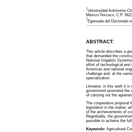
1
Universidad Autónoma Cha
México-Texcoco, C.P. 562
2
Egresada del Doctorado e
ABSTRACT:
This article describes a go
that demanded the construct
National Irrigatión System
effort of technological and 
American and national engin
challenge and, at the same
specialization.
Likewise, in this work it is
government promoted the ag
of carrying out the agrarian
The cooperative proposal t
legislation in the matter, 
of the archievements of coo
Regrettably, the government
possible to achieve the ful
Keywords:
Agricultural Coo