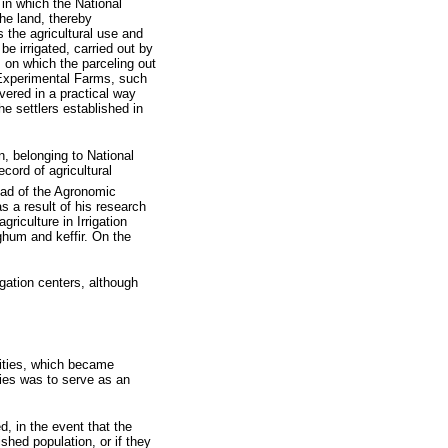
s in which the National
he land, thereby
s the agricultural use and
be irrigated, carried out by
, on which the parceling out
 Experimental Farms, such
vered in a practical way
e settlers established in
, belonging to National
cord of agricultural
ead of the Agronomic
 a result of his research
riculture in Irrigation
ghum and keffir. On the
igation centers, although
 cities, which became
ities was to serve as an
d, in the event that the
ished population, or if they