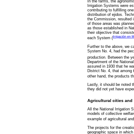
In the farms, the agronomist
Irrigation Systems were est
contributing to fulfilling o
distribution of ejidos. Tech
the Commission, resulted in
of those areas was planned
as those established in Nat
their objective that consi
Irrigación en 
each System (
Further to the above, we c
System No. 4, had the pecul
production. Between the y
Department of the National
assured in 1930 that he was
District No. 4, that among 
other hand, the products th
Lastly, it should be noted 
they did not yet have expe
Agricultural cities and 
All the National Irrigation
models of collective welfare
example of agricultural and
The projects for the creati
geographic space in which it