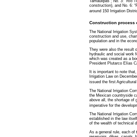
Tamaulipas”; No. 3: “Río T
construction), and No. 6: 
around 150 Irrigation Distr
Construction process o
The National Irrigation Sy
construction and use, chan
population and in the econ
They were also the result o
hydraulic and social work f
which was created as a bod
President Plutarco Elías C
It is important to note tha
Irrigation Law on December
issued the first Agricultura
The National Irrigation Co
the Mexican countryside car
above all, the shortage of g
imperative for the developm
The National Irrigation Co
established in the law itse
of the wealth of technical 
As a general rule, each of
reservoirs, dikes, canals, 