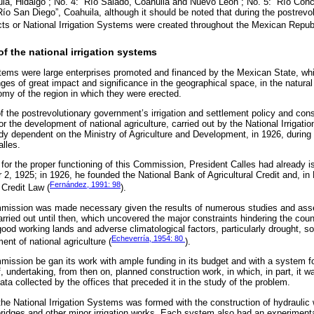
ula, Hidalgo”; No. 4: “Río Salado, Coahuila and Nuevo León”; No. 5: “Río Con
“Río San Diego”, Coahuila, although it should be noted that during the postrev
icts or National Irrigation Systems were created throughout the Mexican Republ
f the national irrigation systems
stems were large enterprises promoted and financed by the Mexican State, whi
ges of great impact and significance in the geographical space, in the natural
omy of the region in which they were erected.
f the postrevolutionary government’s irrigation and settlement policy and con
or the development of national agriculture, carried out by the National Irriga
y dependent on the Ministry of Agriculture and Development, in 1926, during
alles.
t, for the proper functioning of this Commission, President Calles had already
 2, 1925; in 1926, he founded the National Bank of Agricultural Credit and, in
Fernández, 1991: 98
l Credit Law (
).
mmission was made necessary given the results of numerous studies and asse
ried out until then, which uncovered the major constraints hindering the count
ood working lands and adverse climatological factors, particularly drought, so a
Echeverría, 1954: 80
ent of national agriculture (
).
mmission be gan its work with ample funding in its budget and with a system f
lf, undertaking, from then on, planned construction work, in which, in part, it 
data collected by the offices that preceded it in the study of the problem.
 the National Irrigation Systems was formed with the construction of hydrauli
bridges and other minor irrigation works. Each system also had an experimenta