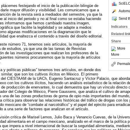
SciELO
 plácemes festejando el inicio de la publicación bilingüe de
de darle mayor difusión y visibilidad. Les comunicamos que a
Automat
arición de la revista será a mediados del semestre, ya que la
e al inicio del periodo y no al final como se estaba haciendo
Send th
 les informamos que hemos cambiado nuestra imagen,
Indicators
gráfica que facilite la legibilidad y se adapte a medios
como algunas modificaciones en la diagramación que le
Related lin
idad que enaltezca el contenido a través del diseño editorial.
Share
este número 71, tenemos seis artículos, la mayoría de
 de estudios, ya que una de las tareas de Revistas
More
sión de las investigaciones que realizan los profesores de la
More
iguientes números procuraremos que la mayoría de artículos
.
Permali
 y políticas públicas” tenemos tres artículos, en donde dos
similar, que son los cultivos ilícitos en México. El primero
s del CIESTAAM de la UACh, Eugenio Santacruz y Víctor Palacio, que abordan
exo con los cultivos ilícitos, haciendo un análisis estadístico de la relación d
s de producción de enervantes, lo cual demuestra que hay un vínculo directo 
ador del Colegio de México, Pierre Gaussens, que analiza el cultivo de amap
s una de las zonas productoras de goma de opio más importantes del mundo, e
a crítica para observar las relaciones históricas del tráfico de drogas con lo
 mexicano de “combate al narcotráfico” y el papel del ejército para erradicar l
o a una serie de factores que analizan en el artículo.
revisión crítica de Marisel Lemos, Julio Baca y Venancio Cuevas, de la Unive
idad alimentaria en el campo mexicano, analizado en el marco de la política pú
 que impera a nivel internacional de buscar la seguridad alimentaria, median