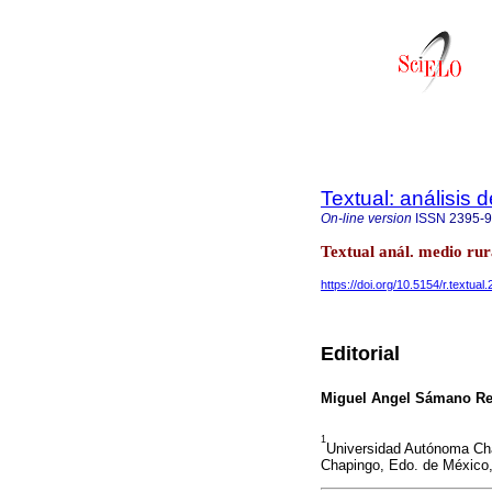
Textual: análisis 
On-line version
ISSN
2395-
Textual anál. medio ru
https://doi.org/10.5154/r.textual
Editorial
Miguel Angel Sámano Re
1
Universidad Autónoma Ch
Chapingo, Edo. de México