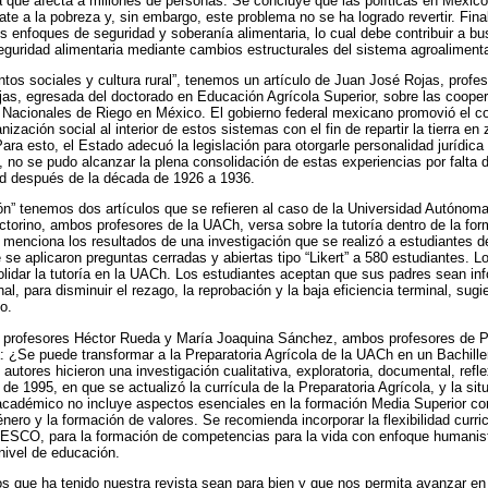
ia que afecta a millones de personas. Se concluye que las políticas en Méxic
ate a la pobreza y, sin embargo, este problema no se ha logrado revertir. Fin
s enfoques de seguridad y soberanía alimentaria, lo cual debe contribuir a bu
seguridad alimentaria mediante cambios estructurales del sistema agroaliment
tos sociales y cultura rural”, tenemos un artículo de Juan José Rojas, profe
jas, egresada del doctorado en Educación Agrícola Superior, sobre las cooper
 Nacionales de Riego en México. El gobierno federal mexicano promovió el c
zación social al interior de estos sistemas con el fin de repartir la tierra en
Para esto, el Estado adecuó la legislación para otorgarle personalidad jurídica
 no se pudo alcanzar la plena consolidación de estas experiencias por falta
ad después de la década de 1926 a 1936.
n” tenemos dos artículos que se refieren al caso de la Universidad Autónom
ctorino, ambos profesores de la UACh, versa sobre la tutoría dentro de la fo
o menciona los resultados de una investigación que se realizó a estudiantes 
se aplicaron preguntas cerradas y abiertas tipo “Likert” a 580 estudiantes. L
lidar la tutoría en la UACh. Los estudiantes aceptan que sus padres sean i
l, para disminuir el rezago, la reprobación y la baja eficiencia terminal, sug
o.
os profesores Héctor Rueda y María Joaquina Sánchez, ambos profesores de Pr
¿Se puede transformar a la Preparatoria Agrícola de la UACh en un Bachillera
autores hicieron una investigación cualitativa, exploratoria, documental, refle
 de 1995, en que se actualizó la currícula de la Preparatoria Agrícola, y la si
académico no incluye aspectos esenciales en la formación Media Superior c
nero y la formación de valores. Se recomienda incorporar la flexibilidad curri
SCO, para la formación de competencias para la vida con enfoque humanist
 nivel de educación.
 que ha tenido nuestra revista sean para bien y que nos permita avanzar en