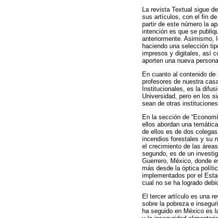
La revista Textual sigue de
sus artículos, con el fin 
partir de este número la ap
intención es que se publiqu
anteriormente. Asimismo,
haciendo una selección tipo
impresos y digitales, así 
aporten una nueva personal
En cuanto al contenido de 
profesores de nuestra casa
Institucionales, es la difu
Universidad, pero en los s
sean de otras instituciones
En la sección de “Economía
ellos abordan una temática 
de ellos es de dos colega
incendios forestales y su n
el crecimiento de las área
segundo, es de un investig
Guerrero, México, donde e
más desde la óptica polític
implementados por el Estado
cual no se ha logrado debid
El tercer artículo es una 
sobre la pobreza e insegur
ha seguido en México es la