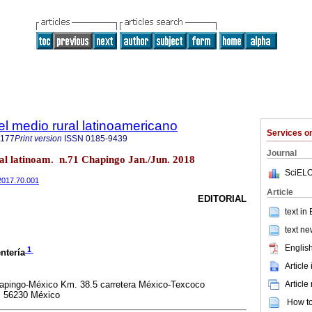
del medio rural latinoamericano
Services 
9177
Print version
ISSN
0185-9439
Journal
ral latinoam. n.71 Chapingo Jan./Jun. 2018
SciELO
.2017.70.001
Article
EDITORIAL
text in
text ne
English
1
ntería
Article
Article
apingo-México Km. 38.5 carretera México-Texcoco
, 56230 México
How to 