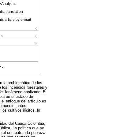
 Analytics
ic translation
is article by e-mail
ks
nk
 la problemática de los
e los incendios forestales y
del fenómeno analizado. El
ola en el estado de
l enfoque del artículo es
s procedimientos
os cultivos ilícitos, lo
rsidad del Cauca Colombia,
blica. La política que se
te el combate a la pobreza