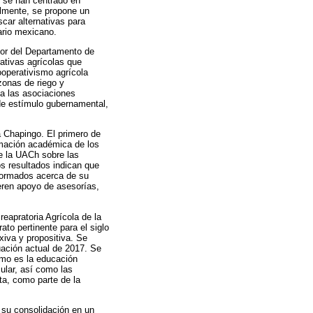
o se han centrado en
almente, se propone un
scar alternativas para
ario mexicano.
sor del Departamento de
ativas agrícolas que
ooperativismo agrícola
 zonas de riego y
 a las asociaciones
 de estímulo gubernamental,
a Chapingo. El primero de
rmación académica de los
de la UACh sobre las
os resultados indican que
nformados acerca de su
ieren apoyo de asesorías,
eapratoria Agrícola de la
to pertinente para el siglo
xiva y propositiva. Se
tuación actual de 2017. Se
omo es la educación
cular, así como las
a, como parte de la
 su consolidación en un