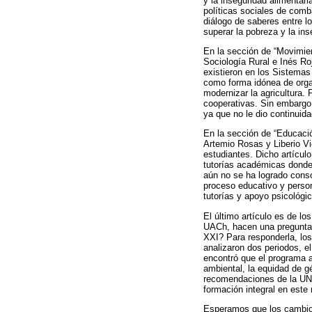
y la inseguridad alimentar
políticas sociales de comb
diálogo de saberes entre lo
superar la pobreza y la in
En la sección de “Movimien
Sociología Rural e Inés Ro
existieron en los Sistemas
como forma idónea de organi
modernizar la agricultura. 
cooperativas. Sin embargo,
ya que no le dio continuid
En la sección de “Educació
Artemio Rosas y Liberio Vi
estudiantes. Dicho artícul
tutorías académicas donde 
aún no se ha logrado conso
proceso educativo y persona
tutorías y apoyo psicológic
El último artículo es de l
UACh, hacen una pregunta: 
XXI? Para responderla, los 
analizaron dos periodos, el
encontró que el programa 
ambiental, la equidad de gé
recomendaciones de la UNE
formación integral en este
Esperamos que los cambios