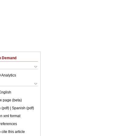
on Demand
 Analytics
English
w page (beta)
 (pdf)
| Spanish (pdf)
 in xml format
 references
cite this article