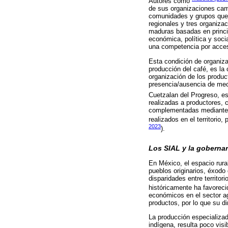
Autores como
de sus organizaciones camp
comunidades y grupos que 
regionales y tres organiza
maduras basadas en princip
económica, política y soci
una competencia por acceso
Esta condición de organiz
producción del café, es la 
organización de los produc
presencia/ausencia de meca
Cuetzalan del Progreso, es
realizadas a productores, 
complementadas mediante l
realizados en el territorio
2023
).
Los SIAL y la gobernanz
En México, el espacio rural
pueblos originarios, éxodo
disparidades entre territo
históricamente ha favoreci
económicos en el sector a
productos, por lo que su d
La producción especializad
indígena, resulta poco vis