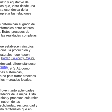
usto y equitativo de
cos que, visto desde una
cia económica de la
rpretar las relaciones
e determinan el grado de
informales entre actores
s. Estos procesos de
e las realidades complejas
que establecen vínculos
icios, la producción y
 naturales, que hacen
Gómez, Boucher y Requier-
a
oximidad, diferenciándose
(2016)
, el SIAL como
ones sistémicas,
o no para tratar procesos
a los mercados locales,
fluyen tanto actividades
ededor de la milpa. Esto
isión y procesos culturales
 nutren de las
olidaridad, reciprocidad y
/o territoriales que en