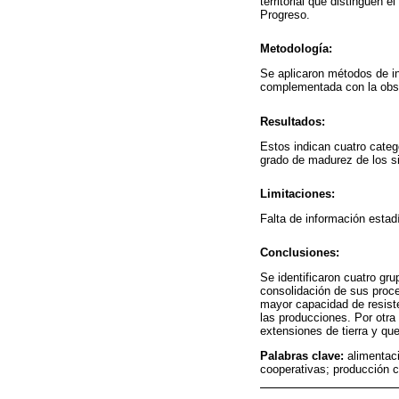
territorial que distinguen 
Progreso.
Metodología:
Se aplicaron métodos de in
complementada con la obser
Resultados:
Estos indican cuatro catego
grado de madurez de los si
Limitaciones:
Falta de información estadí
Conclusiones:
Se identificaron cuatro gr
consolidación de sus proce
mayor capacidad de resiste
las producciones. Por otra
extensiones de tierra y qu
Palabras clave:
alimentac
cooperativas; producción ca