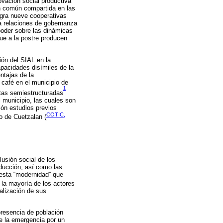
vación social productiva
ón común compartida en las
egra nueve cooperativas
ta relaciones de gobernanza
poder sobre las dinámicas
ue a la postre producen
ón del SIAL en la
apacidades disímiles de la
ntajas de la
 café en el municipio de
1
stas semiestructuradas
 municipio, las cuales son
ón estudios previos
COTIC,
io de Cuetzalan (
lusión social de los
oducción, así como las
uesta “modernidad” que
, la mayoría de los actores
alización de sus
presencia de población
de la emergencia por un