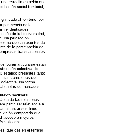
una retroalimentación que
ohesión social territorial,
nificado al territorio, por
a pertinencia de la
entre identidades
ucción de la biodiversidad,
en una percepción
esos no quedan exentos de
te de la participación de
s empresas transnacionales
ue logran articularse están
nstrucción colectiva de
ar, estando presentes tanto
miliar, como otros que
 colectiva una forma
dual cuotas de mercados.
ntexto neoliberal
ática de las relaciones
ere particular relevancia a
ían alcanzar sus fines,
na visión compartida que
 el acceso a mejores
s solidarios.
es, que cae en el terreno