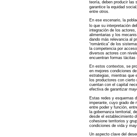
teoría, deben producir las
garantice la equidad social
entre otros.
En ese escenario, la poblac
lo que su interpretación de
integración de los actores,
alimentarias y los mecanis
dando más relevancia al pr
“romántica” de los sistem
la competencia por acceso 
diversos actores con nivel
encuentran formas tácitas de
En estos contextos, se pro
en mejores condiciones de r
estrategias, mientras que 
los productores con cierto
cuentan con el capital nec
efectiva de garantizar may
Estas redes y esquemas de 
imperante, cuyo grado de m
entre poder y función, entr
la gobernanza territorial, 
desde el establecimiento d
cohesione territorios y gr
condiciones de vida y mayo
Un aspecto clave del desem