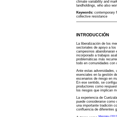
climate variability and mar
landholdings, who also work
Keywords:
contemporary f
collective resistance
INTRODUCCIÓN
La liberalización de los m
sectoriales de apoyo a los
campesinos abandonaran el
incorporado a trabajos asa
problemáticas más recurren
todo en comunidades con u
Ante estas adversidades,
esenciales en la gestión de
escenarios de riesgo en ma
En ese sentido, se configu
productores como respuesta
los riesgos que implican m
La experiencia de Cuetzala
puede considerarse como un
una importante tradición co
confluencia de diferentes 
Massieu (2017