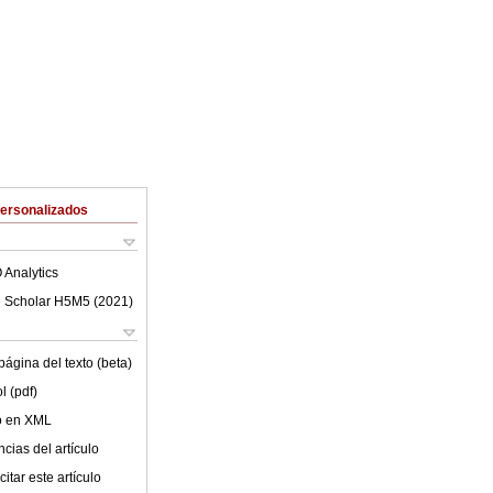
Personalizados
 Analytics
 Scholar H5M5 (
2021
)
ágina del texto (beta)
l (pdf)
lo en XML
cias del artículo
itar este artículo