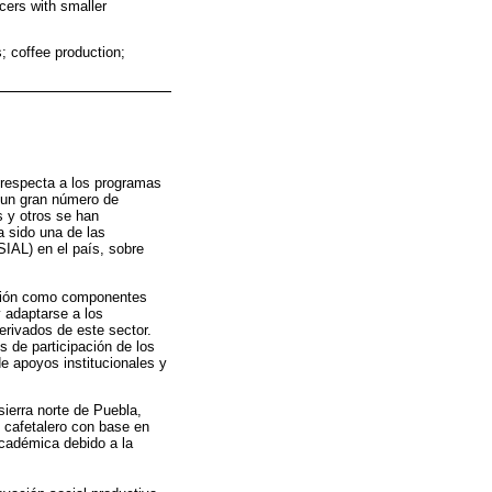
ucers with smaller
; coffee production;
e respecta a los programas
e un gran número de
 y otros se han
a sido una de las
IAL) en el país, sobre
ación como componentes
y adaptarse a los
erivados de este sector.
s de participación de los
e apoyos institucionales y
ierra norte de Puebla,
L cafetalero con base en
 académica debido a la