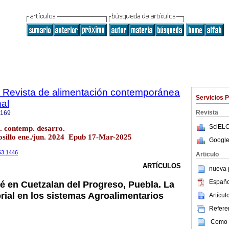
. Revista de alimentación contemporánea
Servicios 
nal
Revista
9169
SciELO
t. contemp. desarro.
osillo ene./jun. 2024 Epub 17-Mar-2025
Google
i63.1446
Articulo
ARTÍCULOS
nueva p
Españo
é en Cuetzalan del Progreso, Puebla. La
rial en los sistemas Agroalimentarios
Artícu
Referen
Como c