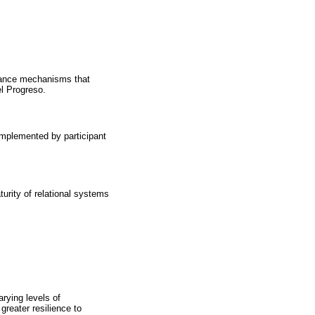
rnance mechanisms that
el Progreso.
omplemented by participant
turity of relational systems
arying levels of
greater resilience to