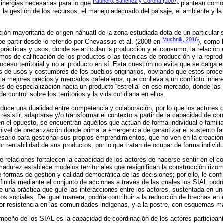
Paunero, Sánchez y Corona (2007)
 sinergias necesarias para lo que
plantean como 
, la gestión de los recursos, el manejo adecuado del paisaje, el ambiente y la c
ión mayoritaria de origen náhuatl de la zona estudiada dota de un particular sig
Muchnik, 2016
be partir desde lo referido por Chevassus et al. (2008 en
), como l
 prácticas y usos, donde se articulan la producción y el consumo, la relación 
mos de calificación de los productos o las técnicas de producción y la reprod
oceso territorial y no al producto en sí. Esta cuestión no evita que se caiga 
as de usos y costumbres de los pueblos originarios, obviando que estos proc
a mejores precios y mercados cafetaleros, que conlleva a un conflicto inheren
es de especialización hacia un producto “estrella” en ese mercado, donde la
 control sobre los territorios y la vida cotidiana en ellos.
duce una dualidad entre competencia y colaboración, por lo que los actores q
esistir, adaptarse y/o transformar el contexto a partir de la capacidad de co
en el opuesto, se encuentran aquéllos que actúan de forma individual o famili
 nivel de precarización donde prima la emergencia de garantizar el sustento fa
esario para gestionar sus propios emprendimientos, que no ven en la creación
or rentabilidad de sus productos, por lo que tratan de ocupar de forma indivi
relaciones fortalecen la capacidad de los actores de hacerse sentir en el co
adurez establece modelos territoriales que resignifican la construcción rizom
e formas de gestión y calidad democrática de las decisiones; por ello, le confi
definida mediante el conjunto de acciones a través de las cuales los SIAL podr
e una práctica que guíe las interacciones entre los actores, sustentada en u
upos sociales. De igual manera, podría contribuir a la reducción de brechas en
r resistencia en las comunidades indígenas, y a la postre, con esquemas má
peño de los SIAL es la capacidad de coordinación de los actores participant