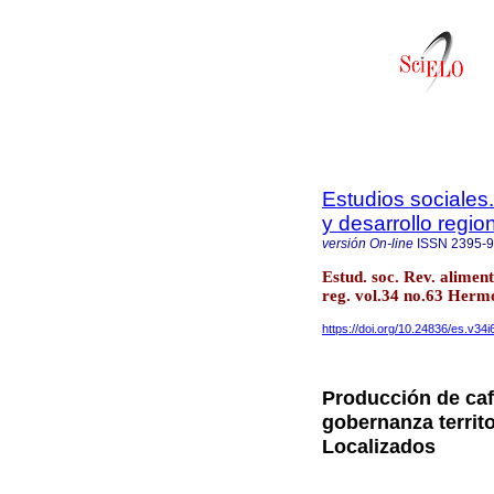
Estudios sociales
y desarrollo regio
versión On-line
ISSN
2395-
Estud. soc. Rev. alimen
reg. vol.34 no.63 Herm
https://doi.org/10.24836/es.v34
Producción de caf
gobernanza territo
Localizados