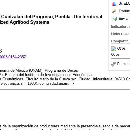
SciELO
Traduc
 Cuetzalan del Progreso, Puebla. The territorial
Enviar 
ized Agrifood Systems
Indicadore
Links rela
Compartir
Otros
*
z
Otros
-0003-0154-2357
Permali
tónoma de México (UNAM). Programa de Becas
). Becario del Instituto de Investigaciones Económicas.
es Económicas. Circuito Mario de la Cueva s/n. Ciudad Universitaria. 04510 
n electrónica: rhm1980@comunidad.unam.mx
s de la organización de productores mediante la presencia/ausencia de mec