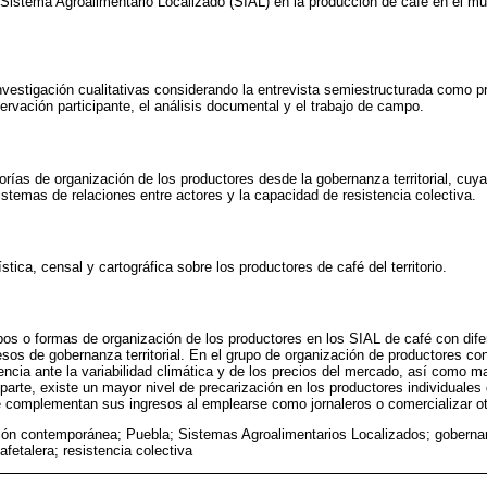
el Sistema Agroalimentario Localizado (SIAL) en la producción de café en el mu
vestigación cualitativas considerando la entrevista semiestructurada como pr
vación participante, el análisis documental y el trabajo de campo.
rías de organización de los productores desde la gobernanza territorial, cuya
stemas de relaciones entre actores y la capacidad de resistencia colectiva.
stica, censal y cartográfica sobre los productores de café del territorio.
upos o formas de organización de los productores en los SIAL de café con dife
sos de gobernanza territorial. En el grupo de organización de productores co
ncia ante la variabilidad climática y de los precios del mercado, así como m
 parte, existe un mayor nivel de precarización en los productores individual
e complementan sus ingresos al emplearse como jornaleros o comercializar o
ión contemporánea; Puebla; Sistemas Agroalimentarios Localizados; gobernanza
fetalera; resistencia colectiva