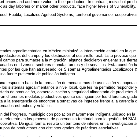
ket prices and add more value to their production. In contrast, individual prod
 as day laborers or market other products, face higher levels of vulnerability.
ood; Puebla; Localized Agrifood Systems; territorial governance; cooperatives
ercados agroalimentarios en México minimizó la intervención estatal en lo qu
 productores del campo y los destinados al desarrollo rural. Esto provocó qu
 campo para sumarse a la migración, algunos decidieron enajenar sus tierras
lariados en diversos sectores manufactureros y de servicios. Esta cuestión h
tes por las que han atravesado los Sistemas Agroalimentarios Localizados (S
na fuerte presencia de población indígena.
 una respuesta ha sido la formación de mecanismos de asociación y cooper
 los sistemas agroalimentarios a nivel local, que les ha permitido responder 
teria de producción, comercialización y seguridad alimentaria de productos d
ran diferentes modelos productivos que se distinguen por los diferentes grado
 a la emergencia de encontrar alternativas de ingresos frente a la carencia d
ercados estrechos y volátiles.
n del Progreso, municipio con población mayormente indígena ubicado en la s
 referente en los procesos de gobernanza territorial para la gestión del SIA
operativa. De igual forma, resulta un territorio de interés en la investigación
grupos de productores con distintos grados de prácticas asociativas.
)