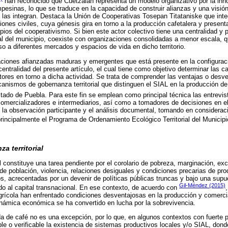
han reconocido que Cuetzalan representa un modelo organizativo por la inno
esinas, lo que se traduce en la capacidad de construir alianzas y una visi
las integran. Destaca la Unión de Cooperativas Tosepan Titataniske que int
ciones civiles, cuya génesis gira en torno a la producción cafetalera y presen
ios del cooperativismo. Si bien este actor colectivo tiene una centralidad y 
al del municipio, coexiste con organizaciones consolidadas a menor escala, q
 a diferentes mercados y espacios de vida en dicho territorio.
aciones afianzadas maduras y emergentes que está presente en la configuraci
centralidad del presente artículo, el cual tiene como objetivo determinar las c
tores en torno a dicha actividad. Se trata de comprender las ventajas o desve
nismos de gobernanza territorial que distinguen el SIAL en la producción de
tado de Puebla. Para este fin se emplean como principal técnica las entrevi
comercializadores e intermediarios, así como a tomadores de decisiones en el
a observación participante y el análisis documental, tomando en consideraci
, principalmente el Programa de Ordenamiento Ecológico Territorial del Municip
a territorial
 constituye una tarea pendiente por el corolario de pobreza, marginación, exc
 de población, violencia, relaciones desiguales y condiciones precarias de pr
rios, acrecentadas por un devenir de políticas públicas truncas y bajo una sup
Gil-Méndez (2015)
do al capital transnacional. En ese contexto, de acuerdo con
grícola han enfrentado condiciones desventajosas en la producción y comerci
inámica económica se ha convertido en lucha por la sobrevivencia.
a de café no es una excepción, por lo que, en algunos contextos con fuerte 
ible o verificable la existencia de sistemas productivos locales y/o SIAL, don