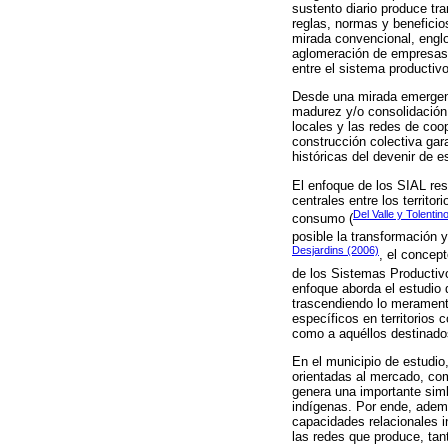
sustento diario produce tr
reglas, normas y beneficio
mirada convencional, englo
aglomeración de empresas (
entre el sistema productivo
Desde una mirada emergente
madurez y/o consolidación 
locales y las redes de coo
construcción colectiva gar
históricas del devenir de e
El enfoque de los SIAL re
centrales entre los territo
Del Valle y Tolentin
consumo (
posible la transformación 
Desjardins (2006)
, el concep
de los Sistemas Productivo
enfoque aborda el estudio 
trascendiendo lo meramente
específicos en territorios
como a aquéllos destinados
En el municipio de estudio
orientadas al mercado, com
genera una importante simb
indígenas. Por ende, ademá
capacidades relacionales i
las redes que produce, tant