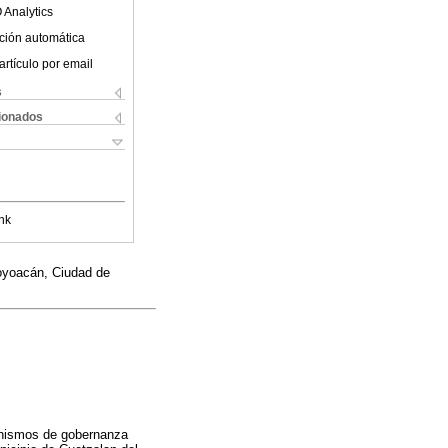
 Analytics
ción automática
artículo por email
s
cionados
nk
Coyoacán, Ciudad de
anismos de gobernanza