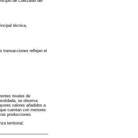
nicipio de Cuetzalan del
incipal técnica,
s transacciones reflejan el
rentes niveles de
nsolidada, se observa
ayores valores añadidos a
es que cuentan con menores
tras producciones.
 territorial;