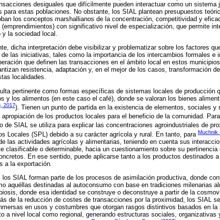
ansacciones desiguales que difícilmente pueden interactuar como un sistema j
s para estas poblaciones. No obstante, los SIAL plantean presupuestos teóri
ban los conceptos marshallianos de la concentración, competitividad y efica
emprendimientos) con significativo nivel de especialización, que permite inte
 y la sociedad local.
, dicha interpretación debe visibilizar y problematizar sobre los factores qu
de las iniciativas, tales como la importancia de los intercambios formales e 
peración que definen las transacciones en el ámbito local en estos municipio
antizan resistencia, adaptación y, en el mejor de los casos, transformación d
stas localidades.
sulta pertinente como formas específicas de sistemas locales de producción 
rios y los alimentos (en este caso el café), donde se valoran los bienes aliment
o, 2017
). Tienen un punto de partida en la existencia de elementos, sociales y
y apropiación de los productos locales para el beneficio de la comunidad. Par
to de SIAL se utiliza para explicar las concentraciones agroindustriales de pr
Muchnik 
s Locales (SPL) debido a su carácter agrícola y rural. En tanto, para
de las actividades agrícolas y alimentarias, teniendo en cuenta sus interacci
 clasificable o determinable, hacia un cuestionamiento sobre su pertinencia 
 concretos. En ese sentido, puede aplicarse tanto a los productos destinados 
 a la exportación.
, los SIAL forman parte de los procesos de asimilación productiva, donde con
o aquéllas destinadas al autoconsumo con base en tradiciones milenarias alr
iosis, donde esa identidad se construye o deconstruye a partir de la cosmov
s de la reducción de costes de transacciones por la proximidad, los SIAL se
nmersas en usos y costumbres que otorgan rasgos distintivos basados en la s
o a nivel local como regional, generando estructuras sociales, organizativas y