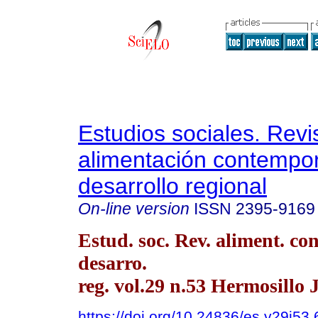
Estudios sociales. Revi
alimentación contempo
desarrollo regional
On-line version
ISSN
2395-9169
Estud. soc. Rev. aliment. co
desarro.
reg. vol.29 n.53 Hermosillo 
https://doi.org/10.24836/es.v29i53