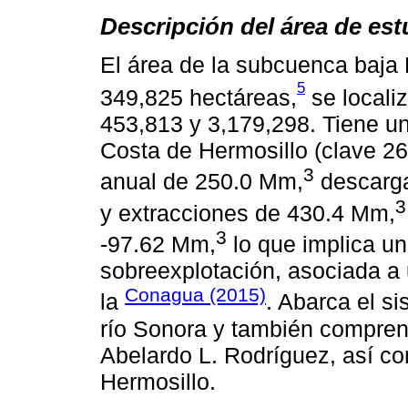
Descripción del área de est
El área de la subcuenca baja
5
349,825 hectáreas,
se locali
453,813 y 3,179,298. Tiene un
Costa de Hermosillo (clave 26
3
anual de 250.0 Mm,
descarga
3
y extracciones de 430.4 Mm,
3
-97.62 Mm,
lo que implica un
sobreexplotación, asociada a 
Conagua (2015)
la
. Abarca el s
río Sonora y también comprende
Abelardo L. Rodríguez, así com
Hermosillo.