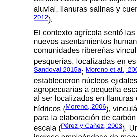
aluvial, llanuras salinas y cu
2012
).
El contexto agrícola sentó las
nuevos asentamientos humanos
comunidades ribereñas vincu
pesquerías, localizadas en es
Sandoval 2015a
Moreno et al., 20
;
establecieron núcleos ejidale
agropecuarias a pequeña esca
al ser localizados en llanuras
Moreno, 2006
hídricos (
), vincu
para la elaboración de carbón
Pérez y Cañez, 2003
escala (
). U
ingreso empleándose de mane