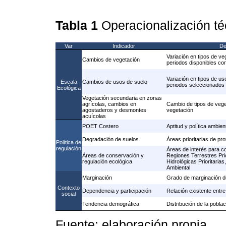
Tabla 1
Operacionalización t
Var
Indicador
De
Variación en tipos de ve
Cambios de vegetación
periodos disponibles con 
Variación en tipos de us
Escala
Cambios de usos de suelo
periodos seleccionados
Ecológica
Vegetación secundaria en zonas
agrícolas, cambios en
Cambio de tipos de vege
agostaderos y desmontes
vegetación
acuícolas
POET Costero
Aptitud y política ambien
Degradación de suelos
Áreas prioritarias de pr
Política de
regulación
Áreas de interés para c
Áreas de conservación y
Regiones Terrestres Pri
regulación ecológica
Hidrológicas Prioritaria
Ambiental
Marginación
Grado de marginación de
Contexto
Dependencia y participación
Relación existente entre 
social
Tendencia demográfica
Distribución de la poblac
Fuente: elaboración propia.