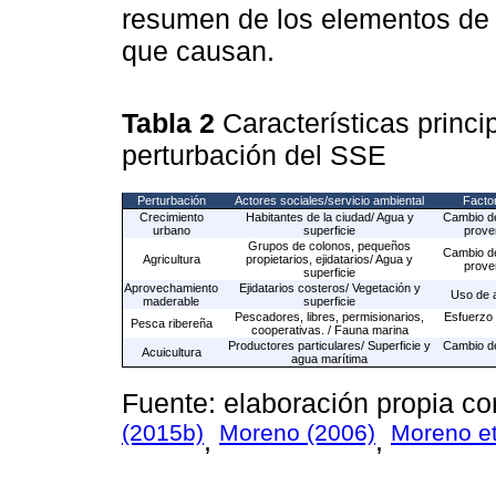
resumen de los elementos de 
que causan.
Tabla 2
Características princ
perturbación del SSE
Perturbación
Actores sociales/servicio ambiental
Factor
Crecimiento
Habitantes de la ciudad/ Agua y
Cambio de
urbano
superficie
prove
Grupos de colonos, pequeños
Cambio de
Agricultura
propietarios, ejidatarios/ Agua y
prove
superficie
Aprovechamiento
Ejidatarios costeros/ Vegetación y
Uso de a
maderable
superficie
Pescadores, libres, permisionarios,
Esfuerzo 
Pesca ribereña
cooperativas. / Fauna marina
Productores particulares/ Superficie y
Cambio de
Acuicultura
agua marítima
Fuente: elaboración propia c
(2015b)
Moreno (2006)
Moreno et
,
,