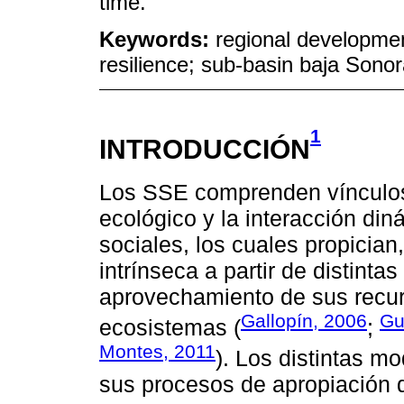
time.
Keywords:
regional developme
resilience; sub-basin baja Sonora
1
INTRODUCCIÓN
Los SSE comprenden vínculos
ecológico y la interacción di
sociales, los cuales propician
intrínseca a partir de distint
aprovechamiento de sus recur
Gallopín, 2006
Gu
ecosistemas (
;
Montes, 2011
). Los distintas m
sus procesos de apropiación d