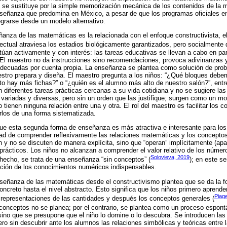
 se sustituye por la simple memorización mecánica de los contenidos de la 
señanza que predomina en México, a pesar de que los programas oficiales en 
tegrarse desde un modelo alternativo.
nza de las matemáticas es la relacionada con el enfoque constructivista, el
electual atraviesa los estadios biológicamente garantizados, pero socialmente
túan activamente y con interés: las tareas educativas se llevan a cabo en pa
al. El maestro no da instrucciones sino recomendaciones, provoca adivinanzas
 adecuadas por cuenta propia. La enseñanza se plantea como solución de pro
estro prepara y diseña. El maestro pregunta a los niños: “¿Qué bloques debem
nto hay más fichas?” o “¿quién es el alumno más alto de nuestro salón?”, entr
 diferentes tareas prácticas cercanas a su vida cotidiana y no se sugiere las 
n variadas y diversas, pero sin un orden que las justifique; surgen como un m
 tienen ninguna relación entre una y otra. El rol del maestro es facilitar los 
rlos de una forma sistematizada.
que esta segunda forma de enseñanza es más atractiva e interesante para los
idad de comprender reflexivamente las relaciones matemáticas y los concepto
 y no se discuten de manera explícita, sino que “operan” implícitamente (apa
prácticos. Los niños no alcanzan a comprender el valor relativo de los números
Solovieva, 2019
e hecho, se trata de una enseñanza “sin conceptos” (
); en este s
cción de los conocimientos numéricos indispensables.
señanza de las matemáticas desde el constructivismo plantea que se da la 
oncreto hasta el nivel abstracto. Esto significa que los niños primero aprend
Piage
 representaciones de las cantidades y después los conceptos generales (
 conceptos no se planea; por el contrario, se plantea como un proceso espon
, sino que se presupone que el niño lo domine o lo descubra. Se introducen la
o sin descubrir ante los alumnos las relaciones simbólicas y teóricas entre l