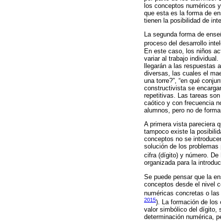
los conceptos numéricos y
que esta es la forma de en
tienen la posibilidad de in
La segunda forma de enseña
proceso del desarrollo int
En este caso, los niños ac
variar al trabajo individu
llegarán a las respuestas
diversas, las cuales el ma
una torre?”, “en qué conju
constructivista se encargan
repetitivas. Las tareas so
caótico y con frecuencia no
alumnos, pero no de forma
A primera vista pareciera 
tampoco existe la posibil
conceptos no se introducen
solución de los problemas 
cifra (dígito) y número. D
organizada para la introdu
Se puede pensar que la en
conceptos desde el nivel c
numéricas concretas o las
2015
). La formación de los
valor simbólico del dígito
determinación numérica, per