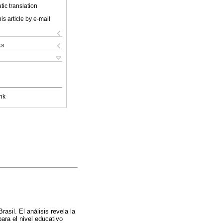
ic translation
is article by e-mail
ks
nk
sil. El análisis revela la
ara el nivel educativo