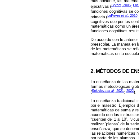
más adelante, las matemáti
Bryant, 2005
Loc
ejecutivas (
;
funciones cognitivas se co
LeFevre
et al
., 2010
primaria (
cognitivos que por los con
matemáticas como un área 
funciones cognitivas resul
De acuerdo con lo anterior
preescolar. La manera en l
de las matemáticas se refle
matemáticas en la escuela 
2. MÉTODOS DE E
La enseñanza de las matem
formas metodológicas global
Solovieva
et al
., 2021
2022
(
;
).
La enseñanza tradicional 
por el maestro. Ejemplos de
matemáticas de suma y res
acuerdo con las instruccio
“cuenten del 1 al 10”, “¿c
realizar “planas” de la se
enseñanza, que se denom
las relaciones numéricas ni
por parte de los alumnos. 