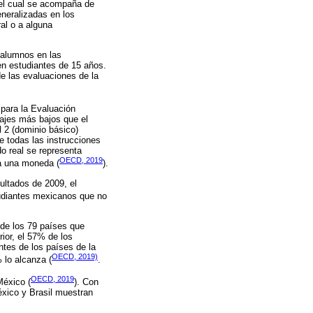
 el cual se acompaña de
eneralizadas en los
al o a alguna
 alumnos en las
n estudiantes de 15 años.
e las evaluaciones de la
 para la Evaluación
tajes más bajos que el
 2 (dominio básico)
e todas las instrucciones
o real se representa
OECD, 2019
 a una moneda (
).
ultados de 2009, el
tudiantes mexicanos que no
de los 79 países que
rior, el 57% de los
tes de los países de la
OECD, 2019)
 lo alcanza (
.
OECD, 2019
México (
). Con
éxico y Brasil muestran