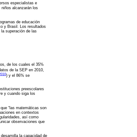
versos especialistas e
 niños alcanzarán los
 programas de educación
 y Brasil. Los resultados
 la superación de las
ños, de los cuales el 35%
datos de la SEP en 2010,
2010
) y el 86% se
nstituciones preescolares
re y cuando siga los
 que “las matemáticas son
tuaciones en contextos
regularidades, así como
municar observaciones que
desarrolla la capacidad de