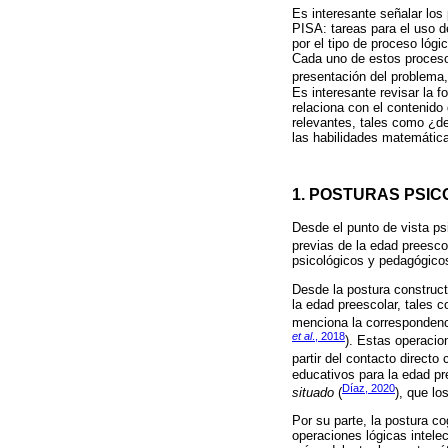
Es interesante señalar los
PISA: tareas para el uso de
por el tipo de proceso lógi
Cada uno de estos procesos
presentación del problema,
Es interesante revisar la 
relaciona con el contenido
relevantes, tales como ¿de
las habilidades matemática
1. POSTURAS PSI
Desde el punto de vista ps
previas de la edad preescol
psicológicos y pedagógicos
Desde la postura construct
la edad preescolar, tales 
menciona la correspondenci
et al
., 2018
). Estas operacio
partir del contacto direct
educativos para la edad p
Díaz, 2020
situado
(
), que lo
Por su parte, la postura co
operaciones lógicas intele