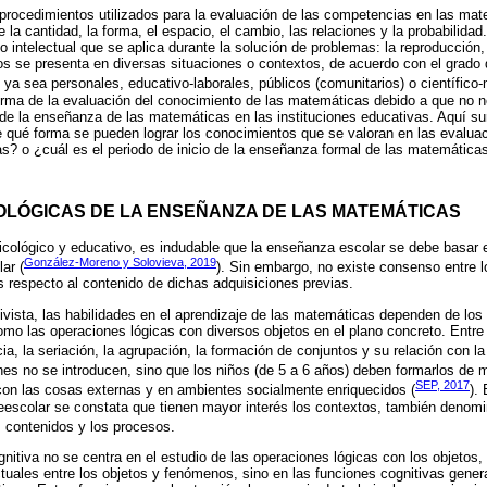
 procedimientos utilizados para la evaluación de las competencias en las mat
 la cantidad, la forma, el espacio, el cambio, las relaciones y la probabilidad
co intelectual que se aplica durante la solución de problemas: la reproducción, 
 se presenta en diversas situaciones o contextos, de acuerdo con el grado de
 ya sea personales, educativo-laborales, públicos (comunitarios) o científico
forma de la evaluación del conocimiento de las matemáticas debido a que no
 de la enseñanza de las matemáticas en las instituciones educativas. Aquí s
 qué forma se pueden lograr los conocimientos que se valoran en las evaluac
s? o ¿cuál es el periodo de inicio de la enseñanza formal de las matemática
COLÓGICAS DE LA ENSEÑANZA DE LAS MATEMÁTICAS
icológico y educativo, es indudable que la enseñanza escolar se debe basar 
González-Moreno y Solovieva, 2019
ar (
). Sin embargo, no existe consenso entre l
 respecto al contenido de dichas adquisiciones previas.
ivista, las habilidades en el aprendizaje de las matemáticas dependen de los 
como las operaciones lógicas con diversos objetos en el plano concreto. Entr
a, la seriación, la agrupación, la formación de conjuntos y su relación con l
nes no se introducen, sino que los niños (de 5 a 6 años) deben formarlos de 
SEP, 2017
o con las cosas externas y en ambientes socialmente enriquecidos (
).
reescolar se constata que tienen mayor interés los contextos, también deno
s contenidos y los procesos.
gnitiva no se centra en el estudio de las operaciones lógicas con los objetos,
ctuales entre los objetos y fenómenos, sino en las funciones cognitivas genera