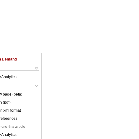
on Demand
 Analytics
w page (beta)
h (pdf)
 in xml format
 references
cite this article
 Analytics