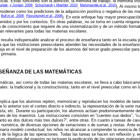
cas. Estas funciones son la atención, la memoria de trabajo, la memoria vis
uniak, y Jordan, 2008
Schuchardt y Maehler, 2010
Mammarella
et al.
, 2010
;
;
). Al mismo 
nsideran como los predictores de la adquisición positiva o negativa de las m
Bull
et al
., 2008
Passolunghi
et al
., 2008
;
;
). En este enfoque hay mayor preocupació
tenidos y por los contextos. En otras palabras, no se toma en cuenta ninguna 
de conocimiento que requiere de una sistematización y de un método formati
tan relevantes para todas las materias escolares.
, resulta indispensable analizar el proceso de enseñanza tanto en la escuela 
a que las instituciones preescolares atienden las necesidades de la enseñanz
ja en el nivel de preparación de los alumnos del tercer grado preescolar para i
primaria.
NSEÑANZA DE LAS MATEMÁTICAS
áticas, así como de todas las materias escolares, se lleva a cabo básicame
es: la tradicional y la constructivista, tanto en el nivel preescolar como en l
implica que los alumnos repiten, memorizan y reproducen los modelos de tar
 lo anterior son el conteo directo e indirecto, la representación de la serie n
ta, etc. Durante su participación, los alumnos actúan predominantemente de
nes de los maestros. Las instrucciones consisten en “cuenten sus dedos”, “c
uánto es dos dulces más tres dulces?”, entre otras. En cuanto a tareas de casa
rie numérica, de diversas opciones de seriaciones o de sumas y restas. Ante e
inaría
modelo conductual
, los niños no alcanzan a comprender la esencia de 
 de la lógica de las operaciones. Todas las tareas se hacen sin reflexión y, 
Los objetivos del maestro no incluyen la explicación de las relaciones matemá