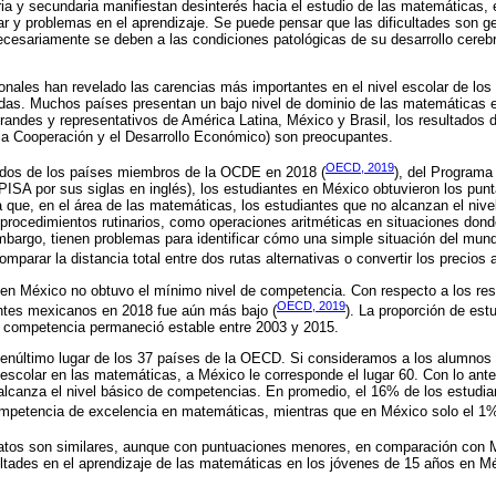
a y secundaria manifiestan desinterés hacia el estudio de las matemáticas,
ar y problemas en el aprendizaje. Se puede pensar que las dificultades son g
ecesariamente se deben a las condiciones patológicas de su desarrollo cerebr
onales han revelado las carencias más importantes en el nivel escolar de los
as. Muchos países presentan un bajo nivel de dominio de las matemáticas e
andes y representativos de América Latina, México y Brasil, los resultados d
a Cooperación y el Desarrollo Económico) son preocupantes.
OECD, 2019
ados de los países miembros de la OCDE en 2018 (
), del Programa
PISA por sus siglas en inglés), los estudiantes en México obtuvieron los pun
ue, en el área de las matemáticas, los estudiantes que no alcanzan el nivel
procedimientos rutinarios, como operaciones aritméticas en situaciones dond
mbargo, tienen problemas para identificar cómo una simple situación del mund
arar la distancia total entre dos rutas alternativas o convertir los precios
en México no obtuvo el mínimo nivel de competencia. Con respecto a los res
OECD, 2019
ntes mexicanos en 2018 fue aún más bajo (
). La proporción de es
e competencia permaneció estable entre 2003 y 2015.
enúltimo lugar de los 37 países de la OECD. Si consideramos a los alumnos 
 escolar en las matemáticas, a México le corresponde el lugar 60. Con lo ante
lcanza el nivel básico de competencias. En promedio, el 16% de los estudian
mpetencia de excelencia en matemáticas, mientras que en México solo el 1%
 datos son similares, aunque con puntuaciones menores, en comparación con 
cultades en el aprendizaje de las matemáticas en los jóvenes de 15 años en M