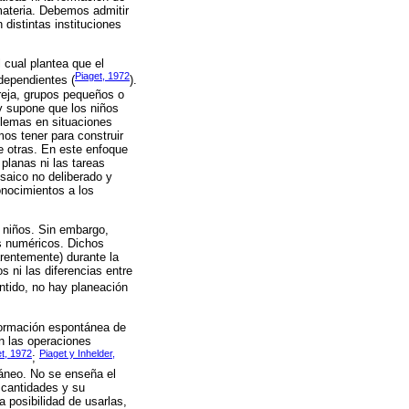
materia. Debemos admitir
distintas instituciones
 cual plantea que el
Piaget, 1972
 dependientes (
).
reja, grupos pequeños o
 y supone que los niños
blemas en situaciones
os tener para construir
e otras. En este enfoque
planas ni las tareas
osaico no deliberado y
conocimientos a los
 niños. Sin embargo,
s numéricos. Dichos
rentemente) durante la
 ni las diferencias entre
entido, no hay planeación
formación espontánea de
en las operaciones
t, 1972
Piaget y Inhelder,
;
táneo. No se enseña el
s cantidades y su
a posibilidad de usarlas,