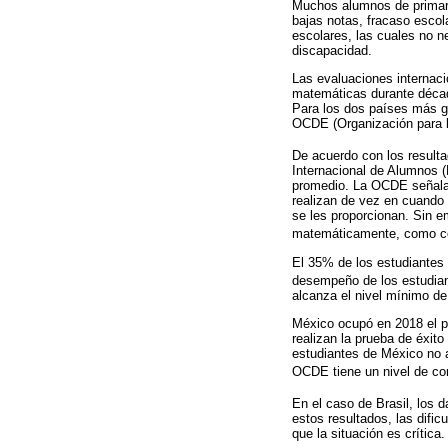
Muchos alumnos de primari
bajas notas, fracaso escol
escolares, las cuales no n
discapacidad.
Las evaluaciones internaci
matemáticas durante décad
Para los dos países más gr
OCDE (Organización para l
De acuerdo con los result
Internacional de Alumnos (
promedio. La OCDE señala q
realizan de vez en cuando 
se les proporcionan. Sin e
matemáticamente, como comp
El 35% de los estudiantes 
desempeño de los estudia
alcanza el nivel mínimo d
México ocupó en 2018 el p
realizan la prueba de éxito
estudiantes de México no a
OCDE tiene un nivel de co
En el caso de Brasil, los
estos resultados, las difi
que la situación es crítica.