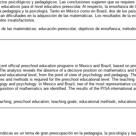
ctos psicológicos y pedagógicos. Las conclusiones sugieren que se requiere 
 educativos para el nivel educativo preescolar. Al respecto, la enseñanza de
a pedagogía y la psicología. Tanto en México como en Brasil, dos de los paí
can dificultades en la adquisición de las matemáticas. Los resultados de la ev
os insatisfactorios.
de las matemáticas; educación preescolar; objetivos de enseñanza; método
cent official preschool education programs in Mexico and Brazil, based on prop
he analysis reveals the absence of a decisive position on mathematics and t
ool educational level, from the point of view of psychology and pedagogy. Th
ives and methods is required for the preschool educational level. The teaching
gogy and psychology. In Mexico and Brazil, two of the most representative cou
acquisition of mathematics are identified. The results of the PISA internation
ching; preschool education; teaching goals; educational methods; education
áticas es un tema de gran preocupación en la pedagogía, la psicología y las