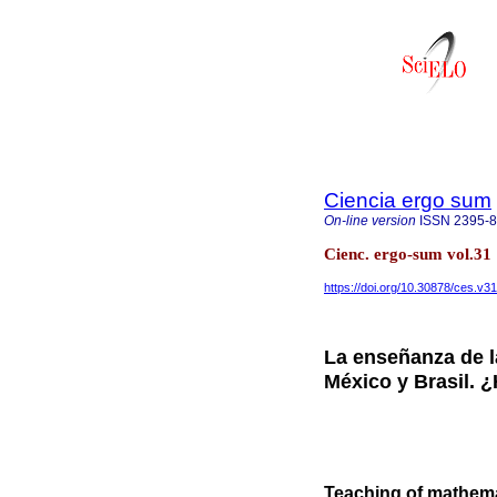
Ciencia ergo sum
On-line version
ISSN
2395-
Cienc. ergo-sum vol.3
https://doi.org/10.30878/ces.v3
La enseñanza de l
México y Brasil. 
Teaching of mathemat