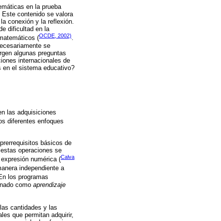
emáticas en la prueba
. Este contenido se valora
la conexión y la reflexión.
 dificultad en la
OCDE, 2002)
-matemáticos (
.
 necesariamente se
urgen algunas preguntas
iones internacionales de
s en el sistema educativo?
en las adquisiciones
os diferentes enfoques
prerrequisitos básicos de
e estas operaciones se
Calva
a expresión numérica (
manera independiente a
 En los programas
minado como
aprendizaje
 las cantidades y las
les que permitan adquirir,