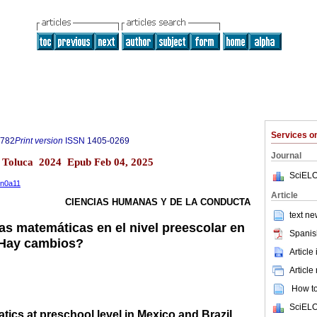
Services 
8782
Print version
ISSN
1405-0269
Journal
1 Toluca 2024 Epub Feb 04, 2025
SciELO
1n0a11
Article
CIENCIAS HUMANAS Y DE LA CONDUCTA
text ne
as matemáticas en el nivel preescolar en
Spanis
¿Hay cambios?
Article
Article
How to 
SciELO
ics at preschool level in Mexico and Brazil,