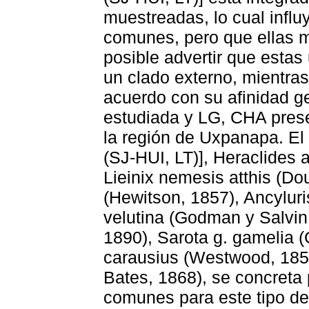
muestreadas, lo cual influ
comunes, pero que ellas 
posible advertir que esta
un clado externo, mientra
acuerdo con su afinidad ge
estudiada y LG, CHA prese
la región de Uxpanapa. E
(SJ-HUI, LT)], Heraclides 
Lieinix nemesis atthis (D
(Hewitson, 1857), Ancyluri
velutina (Godman y Salvin,
1890), Sarota g. gamelia 
carausius (Westwood, 1851
Bates, 1868), se concreta 
comunes para este tipo de