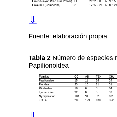
Huichihuayán (San Luis Potosí)
HUI
21° 29´ 00´´ N -98° 5
Calakmul (Campeche)
CK
17° 55´ 21´´ N -89° 2
⇓
Fuente: elaboración propia.
Tabla 2
Número de especies re
Papilionoidea
Familias
CC
AB
TEN
CHJ
Papilionidae
15
11
14
24
Pieridae
23
15
21
31
Riodinidae
18
6
8
64
Lycaenidae
32
6
5
52
Nymphalidae
118
91
82
181
TOTAL
206
129
130
352
⇓