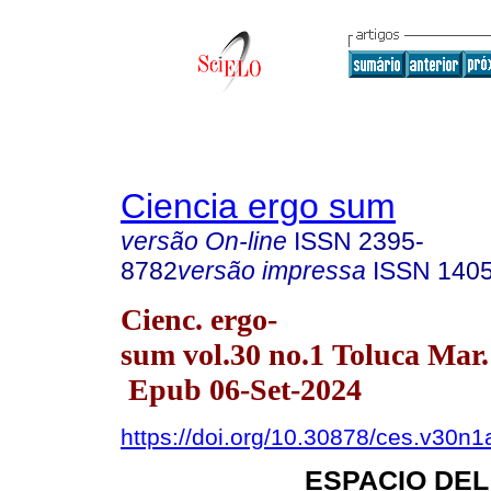
Ciencia ergo sum
versão On-line
ISSN
2395-
8782
versão impressa
ISSN
140
Cienc. ergo-
sum vol.30 no.1 Toluca Mar.
Epub 06-Set-2024
https://doi.org/10.30878/ces.v30n
ESPACIO DE