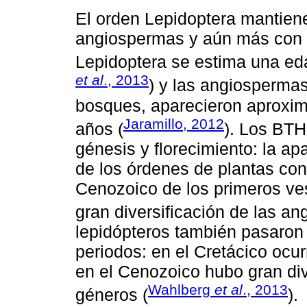
El orden Lepidoptera mantiene
angiospermas y aún más con l
Lepidoptera se estima una ed
et al
., 2013
) y las angiospermas
bosques, aparecieron aproxi
Jaramillo, 2012
años (
). Los BTH
génesis y florecimiento: la ap
de los órdenes de plantas con 
Cenozoico de los primeros ve
gran diversificación de las a
lepidópteros también pasaron 
periodos: en el Cretácico ocurr
en el Cenozoico hubo gran dive
Wahlberg
et al
., 2013
géneros (
).