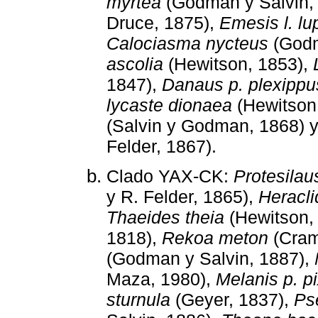
myrtea
(Godman y Salvin,
Druce, 1875),
Emesis l. lu
Calociasma nycteus
(Godm
ascolia
(Hewitson, 1853),
1847),
Danaus p. plexippu
lycaste dionaea
(Hewitson
(Salvin y Godman, 1868) 
Felder, 1867).
Clado YAX-CK:
Protesilau
y R. Felder, 1865),
Heracli
Thaeides theia
(Hewitson,
1818),
Rekoa meton
(Cram
(Godman y Salvin, 1887),
Maza, 1980),
Melanis p. p
sturnula
(Geyer, 1837),
Ps