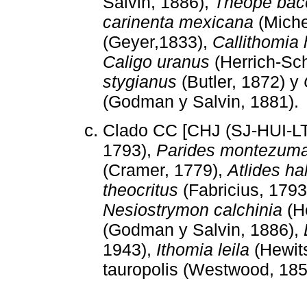
Salvin, 1886),
Theope bac
carinenta mexicana
(Mich
(Geyer,1833),
Callithomia 
Caligo uranus
(Herrich-Sch
stygianus
(Butler, 1872) y
(Godman y Salvin, 1881).
Clado CC [CHJ (SJ-HUI-LT
1793),
Parides montezum
(Cramer, 1779),
Atlides ha
theocritus
(Fabricius, 1793
Nesiostrymon calchinia
(H
(Godman y Salvin, 1886),
1943),
Ithomia leila
(Hewits
tauropolis (Westwood, 185