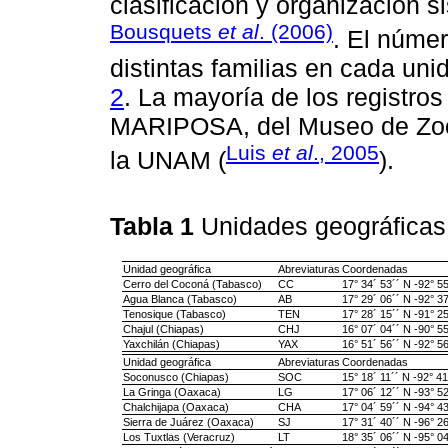
clasificación y organización 
Bousquets
et al
. (2006)
. El númer
distintas familias en cada un
2
. La mayoría de los registro
MARIPOSA, del Museo de Zool
Luis
et al
., 2005
la UNAM (
).
Tabla 1
Unidades geográfica
Unidad geográfica
Abreviaturas
Coordenadas
Cerro del Coconá (Tabasco)
CC
17° 34´ 53´´ N -92° 5
Agua Blanca (Tabasco)
AB
17° 29´ 06´´ N -92° 3
Tenosique (Tabasco)
TEN
17° 28´ 15´´ N -91° 2
Chajul (Chiapas)
CHJ
16° 07´ 04´´ N -90° 5
Yaxchilán (Chiapas)
YAX
16° 51´ 56´´ N -92° 5
Unidad geográfica
Abreviaturas
Coordenadas
Soconusco (Chiapas)
SOC
15° 18´ 11´´ N -92° 4
La Gringa (Oaxaca)
LG
17° 06´ 12´´ N -93° 5
Chalchijapa (Oaxaca)
CHA
17° 04´ 59´´ N -94° 4
Sierra de Juárez (Oaxaca)
SJ
17° 31´ 40´´ N -96° 2
Los Tuxtlas (Veracruz)
LT
18° 35´ 06´´ N -95° 0