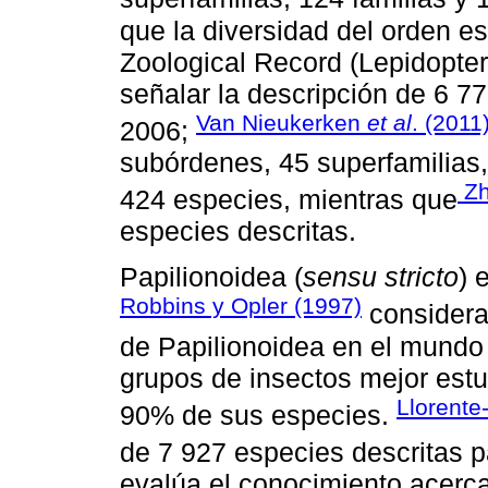
que la diversidad del orden e
Zoological Record (Lepidopte
señalar la descripción de 6 
Van Nieukerken
et al
. (2011
2006;
subórdenes, 45 superfamilias,
Zh
424 especies, mientras que
especies descritas.
Papilionoidea (
sensu stricto
) 
Robbins y Opler (1997)
considera
de Papilionoidea en el mundo 
grupos de insectos mejor est
Llorent
90% de sus especies.
de 7 927 especies descritas pa
evalúa el conocimiento acerca