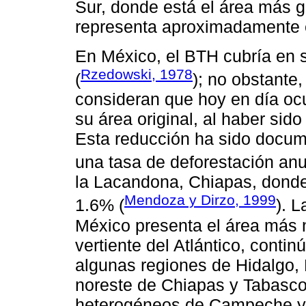
Sur, donde está el área más 
representa aproximadamente 
En México, el BTH cubría en s
Rzedowski, 1978
(
); no obstante
consideran que hoy en día oc
su área original, al haber si
Esta reducción ha sido docum
una tasa de deforestación anu
la Lacandona, Chiapas, donde
Mendoza y Dirzo, 1999
1.6% (
). L
México presenta el área más n
vertiente del Atlántico, contin
algunas regiones de Hidalgo, 
noreste de Chiapas y Tabasc
heterogéneos de Campeche y Q