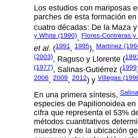
Los estudios con mariposas e
parches de esta formación en 
cuatro décadas: De la Maza y
y White (1990)
Flores-Contreras y
,
1991
1995
Martínez (199
et al
. (
,
),
(2003)
199
, Raguso y Llorente (
(1977)
1999
, Salinas-Gutiérrez (
2006
2009
2012
Villegas (199
,
,
) y
Salin
En una primera síntesis,
especies de Papilionoidea en
cifra que representa el 53% de
métodos cuantitativos determi
muestreo y de la ubicación geo