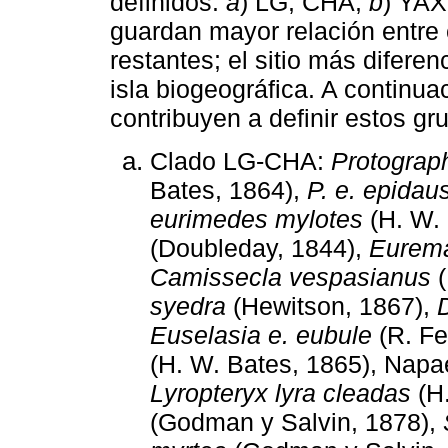
definidos:
a
) LG, CHA,
b
) YAX
guardan mayor relación entre 
restantes; el sitio más difere
isla biogeográfica. A continua
contribuyen a definir estos gr
Clado LG-CHA:
Protograp
Bates, 1864),
P. e. epidau
eurimedes mylotes
(H. W. 
(Doubleday, 1844),
Eurema
Camissecla vespasianus
syedra
(Hewitson, 1867),
Euselasia e. eubule
(R. Fe
(H. W. Bates, 1865), Napa
Lyropteryx lyra cleadas
(H.
(Godman y Salvin, 1878),