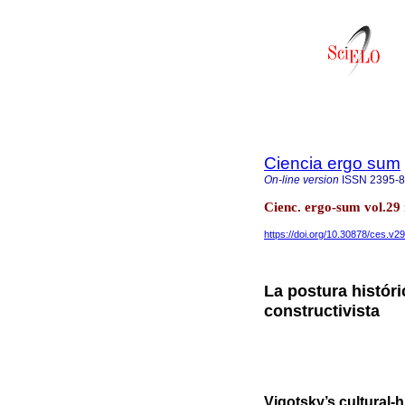
Ciencia ergo sum
On-line version
ISSN
2395-
Cienc. ergo-sum vol.29
https://doi.org/10.30878/ces.v2
La postura históri
constructivista
Vigotsky’s cultural-h