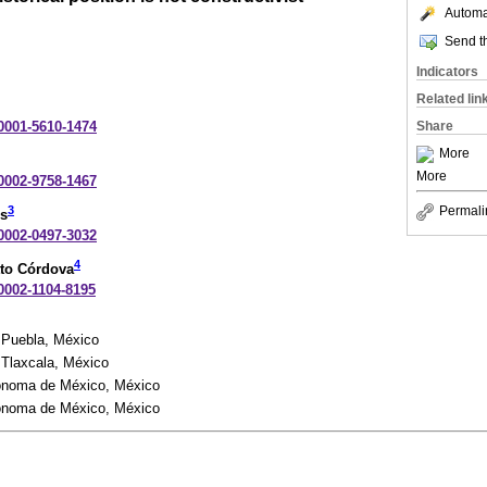
Automat
Send th
Indicators
Related lin
-0001-5610-1474
Share
More
More
-0002-9758-1467
3
Permali
os
-0002-0497-3032
4
tto Córdova
-0002-1104-8195
 Puebla, México
Tlaxcala, México
tónoma de México, México
tónoma de México, México