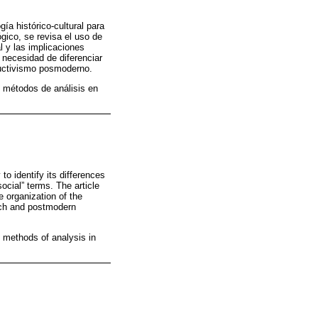
ía histórico-cultural para
ógico, se revisa el uso de
l y las implicaciones
 necesidad de diferenciar
ructivismo posmoderno.
o; métodos de análisis en
o identify its differences
ocial” terms. The article
e organization of the
ach and postmodern
; methods of analysis in