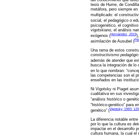
tesis de Hume, de Condilla
metáfora, pero siempre en 
multiplicado: el construct
social, el pedagógico o edu
psicogenético, el cognitivo 
vigotskiano, el análisis nar
Hernández, 2019
exógenos (
)
Pér
asimilación de Ausubel (
Una rama de estos construc
constructivismo pedagógic
además de atender que est
busca la integración de lo 
en lo que nombran: “concep
las competencias son el pr
enseñados en las instituci
Ni Vigotsky ni Piaget asum
cualitativa en sus investi
“análisis histórico o genét
“histórico-genético” para en
Vigotsky, 1993: 120
genético” (
La diferencia notable entre
por lo que la cultura es de
impactar en el desarrollo 
cultura humana, la cual el n