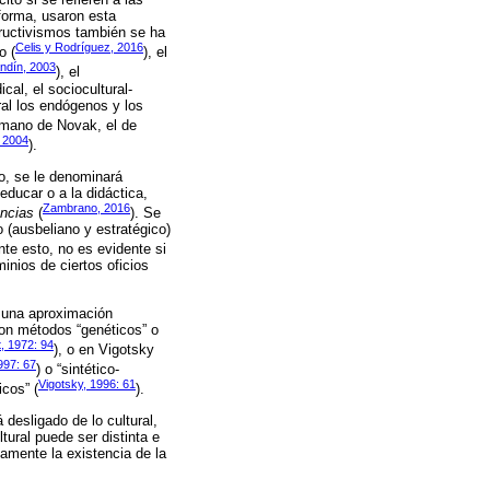
forma, usaron esta
tructivismos también se ha
Celis y Rodríguez, 2016
o (
), el
ndín, 2003
), el
cal, el sociocultural-
eral los endógenos y los
umano de Novak, el de
, 2004
).
o, se le denominará
educar o a la didáctica,
Zambrano, 2016
ncias
(
). Se
o (ausbeliano y estratégico)
Ante esto, no es evidente si
inios de ciertos oficios
n una aproximación
ron métodos “genéticos” o
t, 1972: 94
), o en Vigotsky
997: 67
) o “sintético-
Vigotsky, 1996: 61
icos” (
).
 desligado de lo cultural,
tural puede ser distinta e
samente la existencia de la