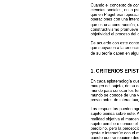
Cuando el concepto de
con
ciencias sociales, en la ps
que en Piaget eran operaci
operaciones con una intenc
que es una construcción, u
constructivismo promueve l
objetividad el proceso del
De acuerdo con este contex
que subyacen a la creenci
de su teoría caben en algu
1. CRITERIOS EPI
En cada epistemología que 
margen del sujeto, de su c
mundo para conocer los fe
mundo se conoce de una ve
previo antes de interactuar
Las respuestas pueden agru
sujeto piensa sobre éste. A
realidad objetiva al marge
sujeto percibe o conoce e
percibirlo, pero la percep
geste e interactúe con el
puesto que se requiere des