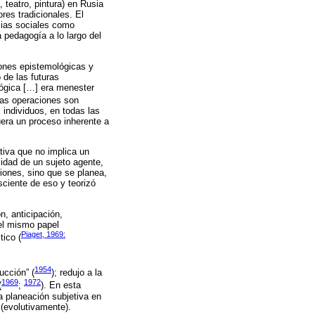
, teatro, pintura) en Rusia
res tradicionales. El
cias sociales como
 pedagogía a lo largo del
iones epistemológicas y
 de las futuras
lógica […] era menester
sas operaciones son
individuos, en todas las
uera un proceso inherente a
tiva que no implica un
lidad de un sujeto agente,
iones, sino que se planea,
sciente de eso y teorizó
, anticipación,
 el mismo papel
Piaget, 1969:
ico (
1954
ucción” (
); redujo a la
1969
1972
(
;
). En esta
 planeación subjetiva en
 (evolutivamente).