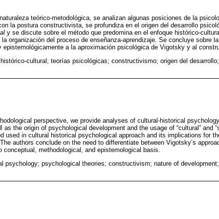
aturaleza teórico-metodológica, se analizan algunas posiciones de la psicolog
 con la postura constructivista, se profundiza en el origen del desarrollo psicol
al
y se discute sobre el método que predomina en el enfoque histórico-cultura
 la organización del proceso de enseñanza-aprendizaje. Se concluye sobre la
y epistemológicamente a la aproximación psicológica de Vigotsky y al const
histórico-cultural; teorías psicológicas; constructivismo; origen del desarroll
odological perspective, we provide analyses of cultural-historical psychology t
l as the origin of psychological development and the usage of “cultural” and “s
used in cultural historical psychological approach and its implications for th
 The authors conclude on the need to differentiate between Vigotsky’s appro
o conceptual, methodological, and epistemological basis.
ural psychology; psychological theories; constructivism; nature of development