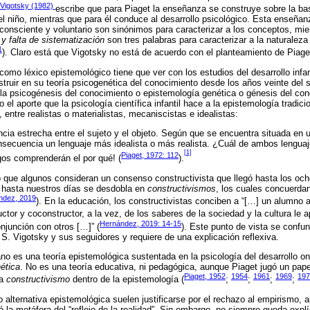
Vigotsky (1982)
escribe que para Piaget la enseñanza se construye sobre la bas
del niño, mientras que para él conduce al desarrollo psicológico. Esta enseñan
 consciente y voluntario son sinónimos para caracterizar a los conceptos, mie
y falta de sistematización
son tres palabras para caracterizar a la naturalez
1
). Claro está que Vigotsky no está de acuerdo con el planteamiento de Piage
como léxico epistemológico tiene que ver con los estudios del desarrollo infant
nstruir en su teoría psicogenética del conocimiento desde los años veinte del 
 la psicogénesis del conocimiento o epistemología genética o génesis del co
el aporte que la psicología científica infantil hace a la epistemología tradicio
, entre realistas o materialistas, mecaniscistas e idealistas:
cia estrecha entre el sujeto y el objeto. Según que se encuentra situada en u
nsecuencia un lenguaje más idealista o más realista. ¿Cuál de ambos lenguaj
[1]
Piaget, 1972: 112
gos comprenderán el por qué! (
).
 lo que algunos consideran un consenso constructivista que llegó hasta los och
a hasta nuestros días se desdobla en
constructivismos
, los cuales concuerdan
ndez, 2019
). En la educación, los constructivistas conciben a “[…] un alumno 
or y coconstructor, a la vez, de los saberes de la sociedad y la cultura le ap
Hernández, 2019: 14-15
njunción con otros […]” (
). Este punto de vista se confu
 S. Vigotsky y sus seguidores y requiere de una explicación reflexiva.
ano es una teoría epistemológica sustentada en la psicología del desarrollo o
ética
. No es una teoría educativa, ni pedagógica, aunque Piaget jugó un pape
Piaget, 1952
1954
1961
1969
197
ra
constructivismo
dentro de la epistemología (
;
;
;
;
lternativa epistemológica suelen justificarse por el rechazo al empirismo, al
ó la metáfora del “reflejo de la realidad”. Sin embargo, no siempre queda explíc