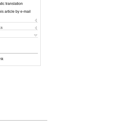
ic translation
is article by e-mail
ks
nk