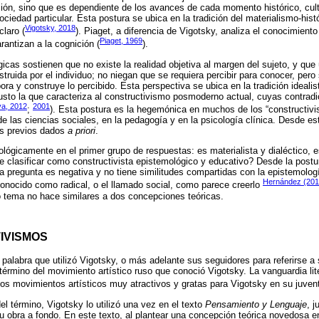
ción, sino que es dependiente de los avances de cada momento histórico, cultur
ciedad particular. Esta postura se ubica en la tradición del materialismo-hist
Vigotsky, 2018
laro (
). Piaget, a diferencia de Vigotsky, analiza el conocimiento
Piaget, 1969
rantizan a la cognición (
).
icas sostienen que no existe la realidad objetiva al margen del sujeto, y que
truida por el individuo; no niegan que se requiera percibir para conocer, pero
ora y construye lo percibido. Esta perspectiva se ubica en la tradición ideali
usto la que caracteriza al constructivismo posmoderno actual, cuyas contradi
va, 2012
2001
;
). Esta postura es la hegemónica en muchos de los “constructiv
de las ciencias sociales, en la pedagogía y en la psicología clínica. Desde es
os previos dados
a priori
.
ógicamente en el primer grupo de respuestas: es materialista y dialéctico, es 
e clasificar como constructivista epistemológico y educativo? Desde la postu
sta pregunta es negativa y no tiene similitudes compartidas con la epistemolog
Hernández (201
onocido como radical, o el llamado social, como parece creerlo
o tema no hace similares a dos concepciones teóricas.
IVISMOS
palabra que utilizó Vigotsky, o más adelante sus seguidores para referirse a 
érmino del movimiento artístico ruso que conoció Vigotsky. La vanguardia lite
 los movimientos artísticos muy atractivos y gratas para Vigotsky en su juven
l término, Vigotsky lo utilizó una vez en el texto
Pensamiento
y Lenguaje
, j
u obra a fondo. En este texto, al plantear una concepción teórica novedosa e