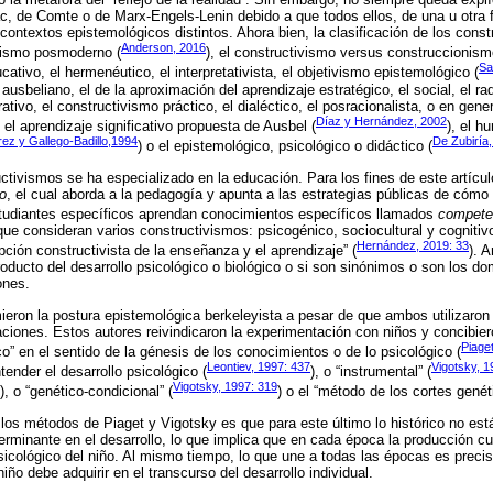
c, de Comte o de Marx-Engels-Lenin debido a que todos ellos, de una u otra 
contextos epistemológicos distintos. Ahora bien, la clasificación de los cons
Anderson, 2016
ivismo posmoderno (
), el constructivismo versus construccionism
Sa
cativo, el hermenéutico, el interpretativista, el objetivismo epistemológico (
ausbeliano, el de la aproximación del aprendizaje estratégico, el social, el radi
rativo, el constructivismo práctico, el dialéctico, el posracionalista, o en gen
Díaz y Hernández, 2002
, el aprendizaje significativo propuesta de Ausbel (
), el h
ez y Gallego-Badillo,1994
De Zubiría
) o el epistemológico, psicológico o didáctico (
tivismos se ha especializado en la educación. Para los fines de este artícul
o
, el cual aborda a la pedagogía y apunta a las estrategias públicas de cómo 
udiantes específicos aprendan conocimientos específicos llamados
compete
que consideran varios constructivismos: psicogénico, sociocultural y cognitiv
Hernández, 2019: 33
ción constructivista de la enseñanza y el aprendizaje” (
). 
oducto del desarrollo psicológico o biológico o si son sinónimos o son los dom
ones.
ieron la postura epistemológica berkeleyista a pesar de que ambos utilizaro
gaciones. Estos autores reivindicaron la experimentación con niños y concibie
Piage
ico” en el sentido de la génesis de los conocimientos o de lo psicológico (
Leontiev, 1997: 437
Vigotsky, 1
tender el desarrollo psicológico (
), o “instrumental” (
Vigotsky, 1997: 319
), o “genético-condicional” (
) o el “método de los cortes genét
 los métodos de Piaget y Vigotsky es que para este último lo histórico no está
terminante en el desarrollo, lo que implica que en cada época la producción cul
psicológico del niño. Al mismo tiempo, lo que une a todas las épocas es preci
iño debe adquirir en el transcurso del desarrollo individual.