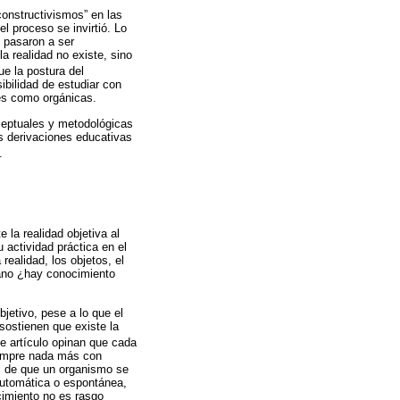
onstructivismos” en las
l proceso se invirtió. Lo
 pasaron a ser
a realidad no existe, sino
ue la postura del
ibilidad de estudiar con
les como orgánicas.
nceptuales y metodológicas
s derivaciones educativas
.
la realidad objetiva al
 actividad práctica en el
ealidad, los objetos, el
ano ¿hay conocimiento
jetivo, pese a lo que el
 sostienen que existe la
te artículo opinan que cada
iempre nada más con
es de que un organismo se
automática o espontánea,
cimiento no es rasgo