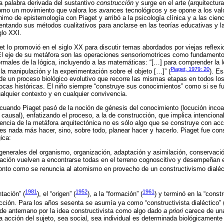
 palabra derivada del sustantivo
construcción
y surge en el arte (arquitectura
como un movimiento que valora los avances tecnológicos y se opone a los valo
mo de epistemología con Piaget y arribó a la psicología clínica y a las cien
ntando sus métodos cualitativos para anclarse en las teorías educativas y la
glo XXI.
 lo promovió en el siglo XX para discutir temas abordados por viejas reflex
El eje de su metáfora son las operaciones sensoriomotrices como fundamento
rmales de la lógica, incluyendo a las matemáticas: “[…] para comprender la 
Piaget, 1979: 20
la manipulación y la experimentación sobre el objeto […]” (
). E
 un proceso biológico evolutivo que recorre las mismas etapas en todos los 
pocas históricas. El niño siempre “construye sus conocimientos” como si se f
ualquier contexto y en cualquier convivencia.
uando Piaget pasó de la noción de génesis del conocimiento (locución incoa
 causal), enfatizando el proceso, a la de construcción, que implica intenciona
sencia de la metáfora arquitectónica no es sólo algo que se construye con acc
 es nada más hacer, sino, sobre todo, planear hacer y hacerlo. Piaget fue con
ica:
enerales del organismo, organización, adaptación y asimilación, conservación
bración vuelven a encontrarse todas en el terreno cognoscitivo y desempeñan
onto como se renuncia al atomismo en provecho de un constructivismo dialéct
1981
1952
1961
tación” (
), el “origen” (
), a la “formación” (
) y terminó en la “constr
ión. Para los años sesenta se asumía ya como “constructivista dialéctico” 
 de antemano por la idea constructivista como algo dado
a priori
carece de una
da acción del sujeto, sea social, sea individual es determinada biológicamente