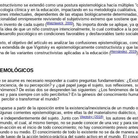
structivismo
se extendió como una postura epistemológica hacía múltiples “c
icología clínica y en la educación, impactando en su metodología cualitativa, e
ones intelectuales, dependientes de las etapas biológicamente determinadas,
ionalidad omnipresente reviviendo el subjetivismo extremo que sostiene que l
Watzlawick, 2000
n invento de cada sujeto (
). No importa donde se aplique, ya q
a idea de que un niño construye intencionalmente, lo cual contradice a la pos
 desarrollo psicológico en condiciones favorables y desfavorables tanto socia
to, el objetivo del artículo es analizar las confusiones epistemológicas, co
a extendida de que Vigotsky es epistemológicamente constructivista y que la
Hernández, 2019
na de las variantes constructivistas aplicadas a la educación (
)
STEMOLÓGICOS
se asume es necesario responder a cuatro preguntas fundamentales: ¿Existe 
onciencia, de su percepción? y ¿qué papel juega el sujeto, sus reflexiones, su
nómenos? De estas dos se desprenden las siguientes: ¿Los fenómenos de la r
z y para siempre con sólo percibirlos? En la génesis del conocimiento hum
, percibir o transformar el mundo?
parse a partir de la oposición entre la existencia/inexistencia de un mundo ob
lgunas corrientes epistemológicas, entre ellas la del materialismo dialéctico,
Vigotsky (2018)
n e independientemente del sujeto. Junto con
, los autores de es
l mundo, el cual, al mismo tiempo, no se puede conocer de una vez y para s
ción-acción es el inicio de todo conocimiento; no hay conocimiento previo ant
 mundo o su medio. El conocimiento de todo lo existente no se da de manera 
de luego de la acción teórico-práctica del sujeto activo en el mundo. El cono