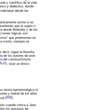
al y científico de la vida
órico y dialéctico, donde
 individual desde las
 únicamente existe si es
 sostienen que el sujeto o
sta desde Berkeley y de los
cciones lógicas son
ismos” que predominan en
ta visión, siempre se
decir, sigue la filosofía
ra de los autores de este
ía del constructivismo
9: 27
). Usar un léxico
su teoría epistemológica ni
raria y teatral de los años
2018
tud (
).
usto cuando critica a Jean
ntre los procesos de