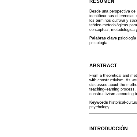
RESUMEN
Desde una perspectiva de n
identificar sus diferencias
los términos
cultural
y
soci
teórico-metodológicas para
conceptual, metodológica 
Palabras clave
psicología 
psicología
ABSTRACT
From a theoretical and meth
with constructivism. As wel
discusses about the method 
teaching-learning process.
constructivism according t
Keywords
historical-cult
psychology
INTRODUCCIÓN