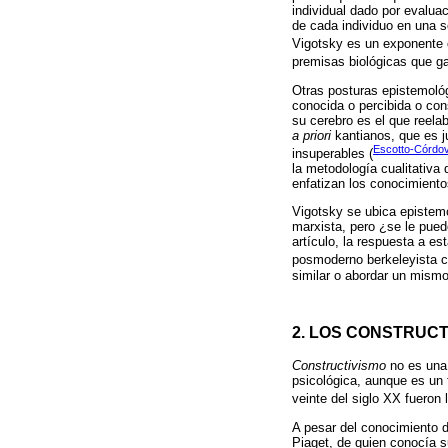
individual dado por evalua
de cada individuo en una so
Vigotsky es un exponente c
premisas biológicas que ga
Otras posturas epistemológ
conocida o percibida o cons
su cerebro es el que reelab
a priori
kantianos, que es j
Escotto-Córdo
insuperables (
la metodología cualitativa 
enfatizan los conocimient
Vigotsky se ubica epistemol
marxista, pero ¿se le pued
artículo, la respuesta a e
posmoderno berkeleyista c
similar o abordar un mism
2. LOS CONSTRUCT
Constructivismo
no es una 
psicológica, aunque es un t
veinte del siglo XX fueron
A pesar del conocimiento de
Piaget, de quien conocía s