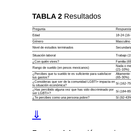
TABLA 2
Resultados
Pregunta
Respuesta
Edad
18-24 (16
Género
Masculino
Nivel de estudios terminados
Secundari
Situación laboral
Trabajo (
¿Con quién vives?
Familia (6
Nada o me
Rango de sueldo (en pesos mexicanos)
(21-10%)
¿Percibes que tu sueldo te es suficiente para satisfacer
Altamente 
tus gastos?
(65-30%)
¿Consideras que ser de la comunidad LGBTI+ impacta en
Sí (162-7
tu situación económica?
¿Has percibido alguna vez que has sido discriminado por
Sí (184-8
ser LGBTI+?
¿Te percibes como una persona pobre?
Sí (92-43
⇓