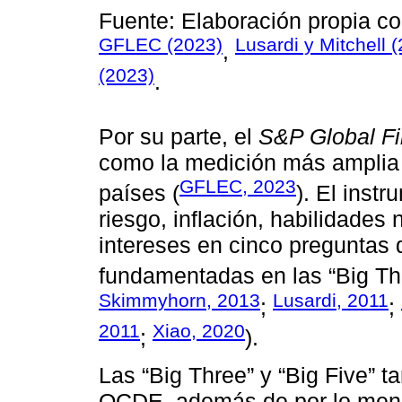
Fuente: Elaboración propia c
GFLEC (2023)
Lusardi y Mitchell 
,
(2023)
.
Por su parte, el
S&P Global Fi
como la medición más amplia 
GFLEC, 2023
países (
). El inst
riesgo, inflación, habilidades
intereses en cinco preguntas 
fundamentadas en las “Big Thr
Skimmyhorn, 2013
Lusardi, 2011
;
;
2011
Xiao, 2020
;
).
Las “Big Three” y “Big Five” 
OCDE, además de por lo meno