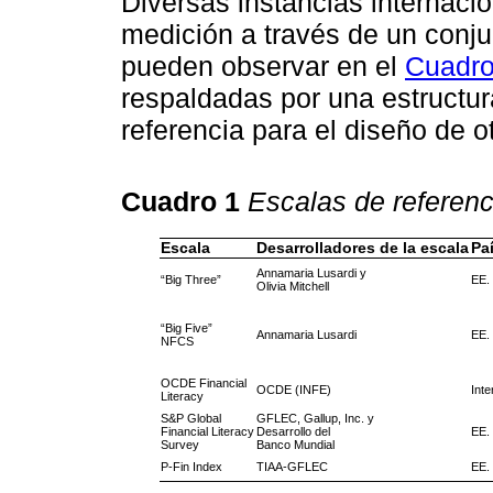
Diversas instancias internaci
medición a través de un conju
pueden observar en el
Cuadro
respaldadas por una estructur
referencia para el diseño de o
Cuadro 1
Escalas de referenc
Escala
Desarrolladores de la escala
Pa
Annamaria Lusardi y
“Big Three”
EE.
Olivia Mitchell
“Big Five”
Annamaria Lusardi
EE.
NFCS
OCDE Financial
OCDE (INFE)
Inte
Literacy
S&P Global
GFLEC, Gallup, Inc. y
Financial Literacy
Desarrollo del
EE.
Survey
Banco Mundial
P-Fin Index
TIAA-GFLEC
EE.