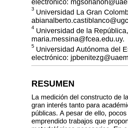
electrónico: mgsorianoh@ua
3
Universidad La Gran Colombi
abianalberto.castiblanco@ugc
4
Universidad de la República,
maria.messina@fcea.edu.uy.
5
Universidad Autónoma del E
electrónico: jpbenitezg@uae
RESUMEN
La medición del constructo de la
gran interés tanto para académ
públicas. A pesar de ello, poco
emprendido trabajos que propon