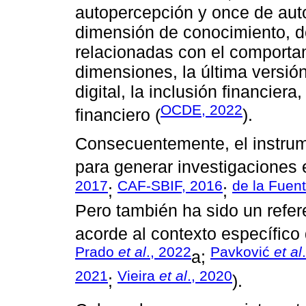
autopercepción y once de aut
dimensión de conocimiento, do
relacionadas con el comporta
dimensiones, la última versión
digital, la inclusión financiera,
OCDE, 2022
financiero (
).
Consecuentemente, el instrum
para generar investigaciones 
2017
CAF-SBIF, 2016
de la Fuen
;
;
Pero también ha sido un refer
acorde al contexto específico 
Prado
et al
., 2022
Pavković
et al
a;
2021
Vieira
et al
., 2020
;
).