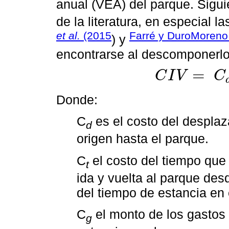
anual (VEA) del parque. Sigu
de la literatura, en especial l
et al.
(2015
Farré y DuroMoreno
) y
encontrarse al descomponerlo 
=
C
I
V
C
C
I
V
=
C
d
+
C
t
+
C
g
Donde:
C
es el costo del desplaz
d
origen hasta el parque.
C
el costo del tiempo que 
t
ida y vuelta al parque des
del tiempo de estancia en 
C
el monto de los gastos 
g