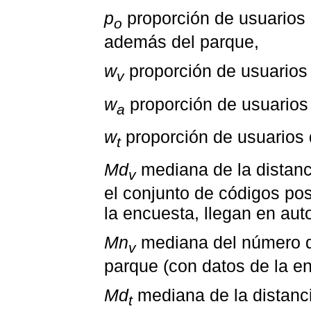
p
proporción de usuarios q
o
además del parque,
w
proporción de usuarios
v
w
proporción de usuarios
a
w
proporción de usuarios
t
Md
mediana de la distanci
v
el conjunto de códigos po
la encuesta, llegan en aut
Mn
mediana del número de
v
parque (con datos de la e
Md
mediana de la distanci
t