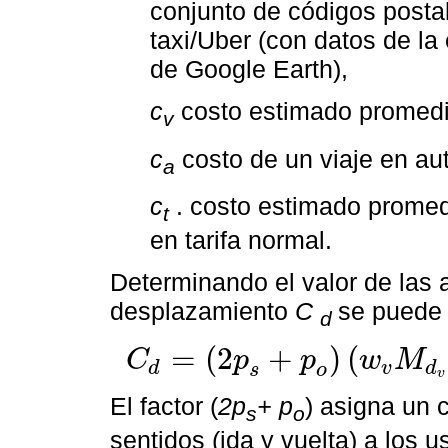
conjunto de códigos postal
taxi/Uber (con datos de la
de Google Earth),
c
costo estimado promedio
v
c
costo de un viaje en aut
a
c
. costo estimado promedi
t
en tarifa normal.
Determinando el valor de las a
desplazamiento
C
se puede 
d
=
(
2
+
)
(
C
p
p
w
M
d
v
d
C
d
=
2
p
s
+
p
o
w
v
M
d
v
c
v
+
w
a
M
n
v
c
a
+
w
t
M
d
t
c
t
s
o
v
El factor (
2p
+ p
) asigna un
s
o
sentidos (ida y vuelta) a los 