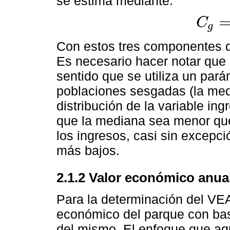
se estima mediante:
C
g
C
g
=
w
g
M
g
Con estos tres componentes q
Es necesario hacer notar que
sentido que se utiliza un pará
poblaciones sesgadas (la me
distribución de la variable i
que la mediana sea menor que 
los ingresos, casi sin excepci
más bajos.
2.1.2 Valor económico anua
Para la determinación del VEA
económico del parque con base
del mismo. El enfoque que aq