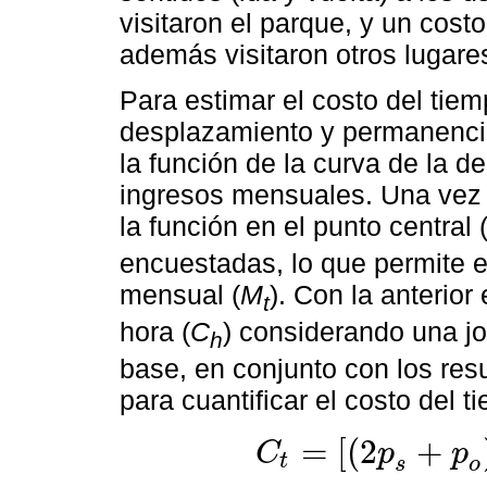
visitaron el parque, y un cost
además visitaron otros lugare
Para estimar el costo del tiem
desplazamiento y permanencia 
la función de la curva de la
ingresos mensuales. Una vez 
la función en el punto central 
encuestadas, lo que permite e
mensual (
M
). Con la anterior
t
hora (
C
) considerando una jo
h
base, en conjunto con los res
para cuantificar el costo del ti
=
[
(
2
+
C
p
p
t
C
t
=
2
p
s
+
p
o
M
t
y
+
M
t
s
C
h
s
o