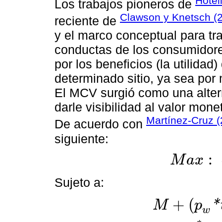
Hotel
Los trabajos pioneros de
Clawson y Knetsch (
reciente de
y el marco conceptual para tr
conductas de los consumidor
por los beneficios (la utilidad)
determinado sitio, ya sea por
El MCV surgió como una altern
darle visibilidad al valor mon
Martínez-Cruz (
De acuerdo con
siguiente:
:
M
a
x
M
a
x
:
U
(
X
,
r
,
q
)
Sujeto a:
+
(
*
M
p
w
M
+
p
w
*
t
w
=
X
+
(
c
*
r
)
t
*
=
(
t