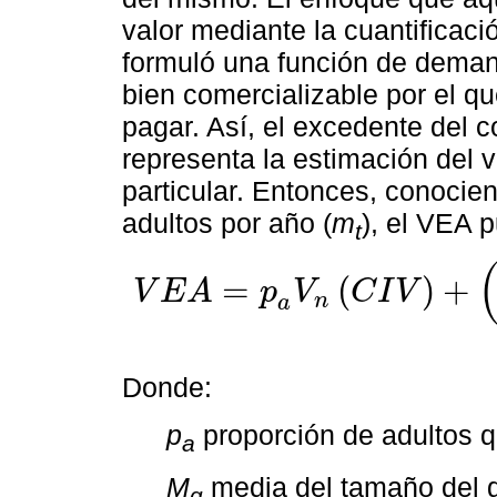
valor mediante la cuantificac
formuló una función de dema
bien comercializable por el q
pagar. Así, el excedente del 
representa la estimación del 
particular. Entonces, conocien
adultos por año (
m
), el VEA p
t
=
(
)
+
V
E
A
p
V
C
I
V
n
V
E
A
=
p
a
V
n
C
I
V
+
(
m
t
-
p
a
V
n
)
1
M
g
C
d
+
C
g
+
C
t
a
Donde:
p
proporción de adultos q
a
M
media del tamaño del 
g