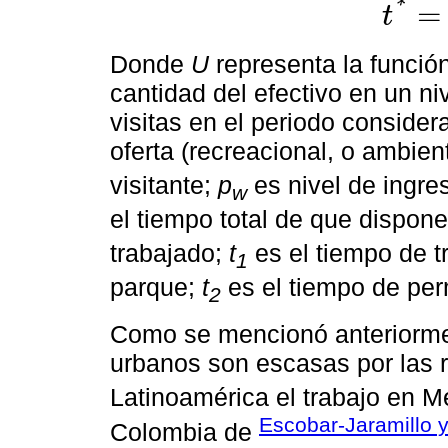
*
=
t
Donde
U
representa la función
cantidad del efectivo en un ni
visitas en el periodo conside
oferta (recreacional, o ambien
visitante;
p
es nivel de ingre
w
el tiempo total de que dispone
trabajado;
t
es el tiempo de t
1
parque;
t
es el tiempo de pe
2
Como se mencionó anteriormen
urbanos son escasas por las 
Latinoamérica el trabajo en 
Escobar-Jaramillo 
Colombia de