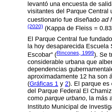
levantó una encuesta de salid
visitantes del Parque Central
cuestionario fue diseñado
ad 
(2020)
(Kappa de Fleiss = 0.83
El Parque Central fue fundad
la hoy desaparecida Escuela 
Rincones, 1999
Escobar” (
). Se 
considerable urbana que alber
dependencias gubernamentales
aproximadamente 12 ha son á
(
Gráficas 1
y
2
). El parque e
del Parque Federal El Chamiza
como
parque urbano
, la más 
Instituto Municipal de Investi