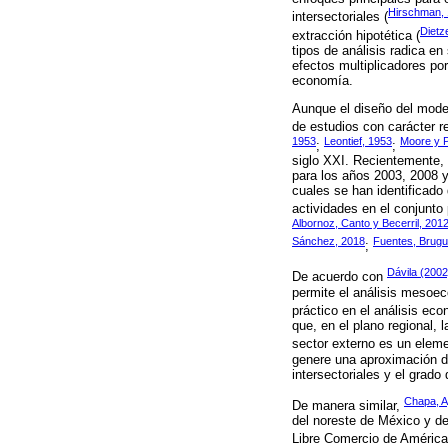
Hirschman,
intersectoriales (
Dietz
extracción hipotética (
tipos de análisis radica e
efectos multiplicadores por
economía.
Aunque el diseño del mode
de estudios con carácter r
1953
Leontief, 1953
Moore y P
;
;
siglo XXI. Recientemente, 
para los años 2003, 2008 y 
cuales se han identificado
actividades en el conjunto 
Albornoz, Canto y Becerril, 201
Sánchez, 2018
Fuentes, Brugu
;
Dávila (2002
De acuerdo con
permite el análisis mesoec
práctico en el análisis eco
que, en el plano regional,
sector externo es un elem
genere una aproximación de
intersectoriales y el grad
Chapa, A
De manera similar,
del noreste de México y de
Libre Comercio de América