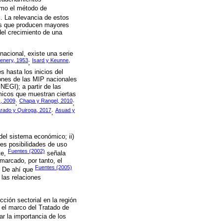
como el método de
s. La relevancia de estos
cos que producen mayores
del crecimiento de una
acional, existe una serie
enery, 1953
Isard y Keunne,
;
s hasta los inicios del
iones de las MIP nacionales
NEGI); a partir de las
ómicos que muestran ciertas
, 2009
Chapa y Rangel, 2010
;
;
arado y Quiroga, 2017
Asuad y
;
 del sistema económico; ii)
les posibilidades de uso
Fuentes (2002)
te,
señala
marcado, por tanto, el
Fuentes (2005)
. De ahí que
 las relaciones
ción sectorial en la región
n el marco del Tratado de
r la importancia de los