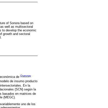
cture of Sonora based on
 as well as multisectoral
ies to develop the economic
of growth and sectoral
l.
Quesnay
a económica de
modelo de insumo producto
ntersectoriales. En la
 Nacionales (SCN) según la
les basados en matrices de
ble (MEGC).
invariablemente uno de los
ncadenamientos