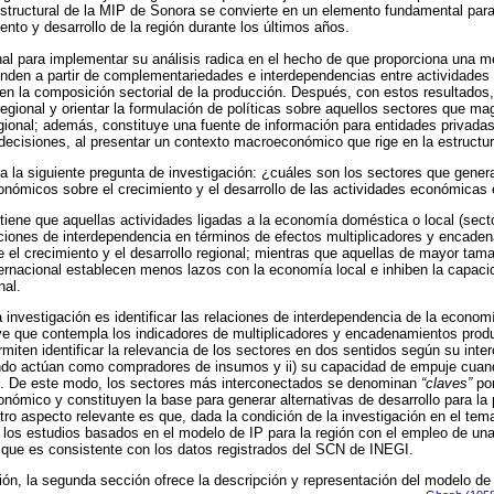
 estructural de la MIP de Sonora se convierte en un elemento fundamental pa
ento y desarrollo de la región durante los últimos años.
l para implementar su análisis radica en el hecho de que proporciona una me
den a partir de complementariedades e interdependencias entre actividades
 en la composición sectorial de la producción. Después, con estos resultados,
egional y orientar la formulación de políticas sobre aquellos sectores que mag
egional; además, constituye una fuente de información para entidades privad
 decisiones, al presentar un contexto macroeconómico que rige en la estructu
a la siguiente pregunta de investigación: ¿cuáles son los sectores que gene
onómicos sobre el crecimiento y el desarrollo de las actividades económicas
tiene que aquellas actividades ligadas a la economía doméstica o local (secto
iones de interdependencia en términos de efectos multiplicadores y encadena
e el crecimiento y el desarrollo regional; mientras que aquellas de mayor tam
ternacional establecen menos lazos con la economía local e inhiben la capacid
nal.
la investigación es identificar las relaciones de interdependencia de la econo
ave que contempla los indicadores de multiplicadores y encadenamientos pro
iten identificar la relevancia de los sectores en dos sentidos según su inter
ando actúan como compradores de insumos y ii) su capacidad de empuje cua
. De este modo, los sectores más interconectados se denominan
“claves”
por
onómico y constituyen la base para generar alternativas de desarrollo para l
ro aspecto relevante es que, dada la condición de la investigación en el tema
 los estudios basados en el modelo de IP para la región con el empleo de un
 que es consistente con los datos registrados del SCN de INEGI.
ón, la segunda sección ofrece la descripción y representación del modelo de I