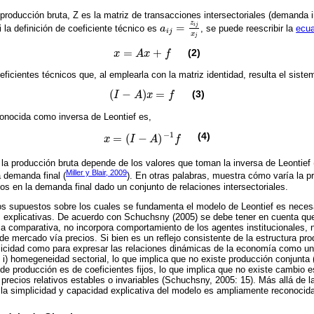
producción bruta, Z es la matriz de transacciones intersectoriales (demanda i
z
i
j
=
 la definición de coeficiente técnico es
a
, se puede reescribir la
ecua
a
i
j
=
z
i
j
x
j
i
j
x
j
=
+
(2)
x
A
x
f
x
=
A
x
+
f
ficientes técnicos que, al emplearla con la matriz identidad, resulta el sistem
(
−
)
=
(3)
I
A
x
f
I
-
A
x
=
f
onocida como inversa de Leontief es,
−
1
(4)
=
(
−
)
x
I
A
f
x
=
I
-
A
-
1
f
la producción bruta depende de los valores que toman la inversa de Leontief 
Miller y Blair, 2009
a demanda final (
). En otras palabras, muestra cómo varía la 
 en la demanda final dado un conjunto de relaciones intersectoriales.
os supuestos sobre los cuales se fundamenta el modelo de Leontief es necesa
s explicativas. De acuerdo con Schuchsny (2005) se debe tener en cuenta que
ica comparativa, no incorpora comportamiento de los agentes institucionales
de mercado vía precios. Si bien es un reflejo consistente de la estructura pro
licidad como para expresar las relaciones dinámicas de la economía como un 
i) homegeneidad sectorial, lo que implica que no existe producción conjunta 
ión de producción es de coeficientes fijos, lo que implica que no existe cambio e
de precios relativos estables o invariables (Schuchsny, 2005: 15). Más allá de l
la simplicidad y capacidad explicativa del modelo es ampliamente reconocida