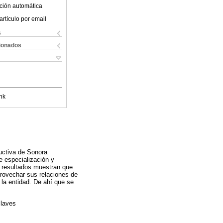
ción automática
artículo por email
s
cionados
nk
ductiva de Sonora
e especialización y
s resultados muestran que
aprovechar sus relaciones de
 la entidad. De ahí que se
claves