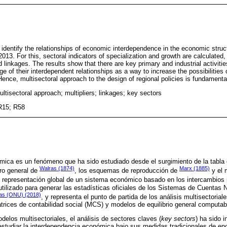
to identify the relationships of economic interdependence in the economic stru
2013. For this, sectoral indicators of specialization and growth are calculated,
 linkages. The results show that there are key primary and industrial activit
e of their interdependent relationships as a way to increase the possibilities 
ence, multisectoral approach to the design of regional policies is fundamenta
ultisectoral approach; multipliers; linkages; key sectors
R15; R58
mica es un fenómeno que ha sido estudiado desde el surgimiento de la tabl
Walras (1874)
Marx (1885)
bro general de
, los esquemas de reproducción de
y el 
 representación global de un sistema económico basado en los intercambios i
 utilizado para generar las estadísticas oficiales de los Sistemas de Cuentas
das (ONU) (2018)
, y representa el punto de partida de los análisis multisectoria
trices de contabilidad social (MCS) y modelos de equilibrio general computa
delos multisectoriales, el análisis de sectores claves (
key sectors
) ha sido 
 estudiar la interdependencia económica bajo sus medidas tradicionales de e