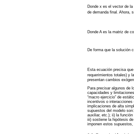
Donde x es el vector de la 
de demanda final. Ahora, si
Donde A es la matriz de coe
De forma que la solución c
Esta ecuación precisa que 
requerimientos totales) y l
presentan cambios exógenos
Para precisar algunos de l
capacidades y limitacione
“macro ejercicio” de estát
incentivos o interacciones 
implicaciones de alta simp
supuestos del modelo son: 
auxiliar, etc.); ii) la func
iii) sostiene la hipótesis 
imponen estos supuestos, 