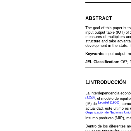
ABSTRACT
The goal of this paper is 
input output table (IOT) of 
measures of multipliers and
structure and take advantag
development in the state. H
Keywords:
input output; m
JEL Classification:
C67; 
1.INTRODUCCIÓN
La interdependencia econó
(1758)
, el modelo de equili
Leontief (1936)
(IP) de
; como
actualidad, éste último es
Organización de Naciones Uni
insumo producto (MIP), ma
Dentro de los diferentes mo
enfoques principales para