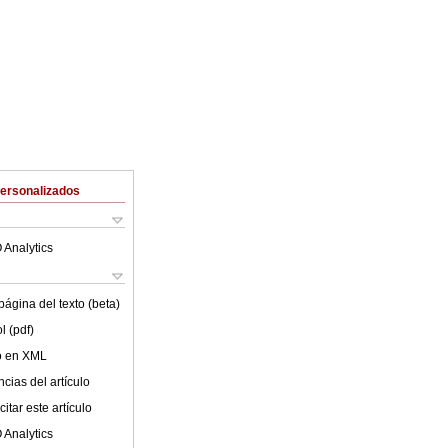
Personalizados
 Analytics
ágina del texto (beta)
l (pdf)
lo en XML
cias del artículo
itar este artículo
 Analytics