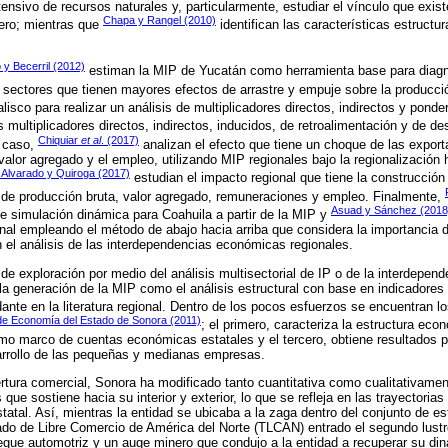
ensivo de recursos naturales y, particularmente, estudiar el vínculo que exist
Chapa y Rangel (2010)
ero; mientras que
identifican las características estruct
 y Becerril (2012)
estiman la MIP de Yucatán como herramienta base para diagno
s sectores que tienen mayores efectos de arrastre y empuje sobre la producci
isco para realizar un análisis de multiplicadores directos, indirectos y pond
 multiplicadores directos, indirectos, inducidos, de retroalimentación y de d
Chiquiar
et al
. (2017)
u caso,
analizan el efecto que tiene un choque de las expor
 valor agregado y el empleo, utilizando MIP regionales bajo la regionalización
 Alvarado y Quiroga (2017)
estudian el impacto regional que tiene la construcció
s de producción bruta, valor agregado, remuneraciones y empleo. Finalmente,
Asuad y Sánchez (2018
e simulación dinámica para Coahuila a partir de la MIP y
nal empleando el método de abajo hacia arriba que considera la importancia de
el análisis de las interdependencias económicas regionales.
 de exploración por medio del análisis multisectorial de IP o de la interdep
 la generación de la MIP como el análisis estructural con base en indicadore
dante en la literatura regional. Dentro de los pocos esfuerzos se encuentran l
de Economía del Estado de Sonora (2011)
; el primero, caracteriza la estructura eco
o marco de cuentas económicas estatales y el tercero, obtiene resultados pa
sarrollo de las pequeñas y medianas empresas.
ertura comercial, Sonora ha modificado tanto cuantitativa como cualitativament
ue sostiene hacia su interior y exterior, lo que se refleja en las trayectorias 
tatal. Así, mientras la entidad se ubicaba a la zaga dentro del conjunto de es
ado de Libre Comercio de América del Norte (TLCAN) entrado el segundo lustro
egue automotriz y un auge minero que condujo a la entidad a recuperar su di