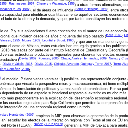
 1958
Rasmussen, 1957
Chenery y Watanabe, 1958
;
;
) u otras formas alternativas, 
enbacher y Los, 1997
Sonis y Hewings, 1989
), el de áreas de influencia (
), entre otro
n su capacidad para identificar cuantitativamente aquellos sectores económi
 el lado de la oferta y la demanda, y que, por tanto, constituyen los motores 
lo de IP y sus aplicaciones fueron concebidos en el marco de una economía n
Isard, 1951
Ch
egional que iniciaron desde los años cincuenta del siglo pasado (
;
etersen, 1955
Moses, 1955
Leontief y Strout, 1963
;
;
) y que aún se mantienen vigente
para el caso de México, estos estudios han resurgido gracias a las publicac
2013 realizadas por parte del Instituto Nacional de Estadística y Geografía (I
 diversas estructuras productivas regionales para observar los efectos econ
Dávila, 2002
Fuentes, 2005
Chapa, Ayala y Hernández, 2009
Núñez y Cruz
productivo (
;
;
;
2
Dávila y Valdés, 2013
Dávila, 2015
Chiquiar, Alvarado, Quiroga y Torre, 2017
Torre, Alv
;
;
;
;
és y González, 2018
).
)
el modelo IP tiene varias ventajas: i) posibilita una representación conjunta
onómico que vincula la perspectiva micro y macroeconómica; iii) tiene múltip
nómico, la formulación de políticas y la realización de pronósticos. Por su par
 la dependencia de un espacio subnacional respecto al exterior es mucho más 
ento más preponderante en la explicación del desempeño económico regional
 las cuentas regionales para Baja California que permiten la comprensión de
o de integración de una economía regional como un todo.
yala y Hernández (2009)
emplean la MIP para observar la generación de la produc
 ahí estudiar los efectos de la integración regional con Texas al sur de EU e
Núñez y Cruz (2009)
 del Norte (TLCAN);
generan la MIP de Oaxaca para analiza