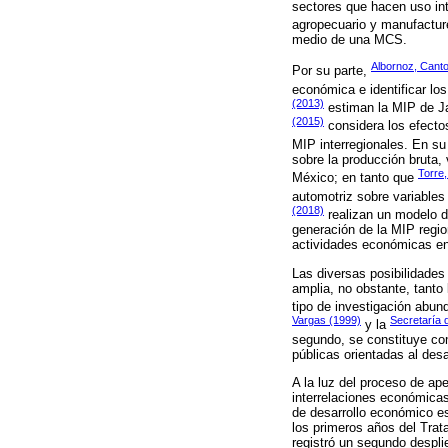
sectores que hacen uso int
agropecuario y manufactur
medio de una MCS.
Albornoz, Canto
Por su parte,
económica e identificar lo
(2013)
estiman la MIP de Jal
(2015)
considera los efectos
MIP interregionales. En s
sobre la producción bruta,
Torre,
México; en tanto que
automotriz sobre variable
(2018)
realizan un modelo d
generación de la MIP regio
actividades económicas en 
Las diversas posibilidades
amplia, no obstante, tanto
tipo de investigación abun
Vargas (1999)
Secretaría 
y la
segundo, se constituye com
públicas orientadas al de
A la luz del proceso de ap
interrelaciones económicas q
de desarrollo económico es
los primeros años del Trat
registró un segundo despli