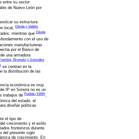
e entre su sector
urales de Nuevo León por
sticar su estructura
Dávila y Valdés
ón local;
Dávila
erados; mientras que
esbordamiento con el uso de
taciones manufactureras
 hecha por el Banco de
n de una armadora
Fuentes, Brugués y González
)
se centran en la
 la distribución de las
endencia económica es muy
s de IP en Sonora no es un
Puebla (1998)
os trabajos de
,
nómica del estado; el
ra diseñar políticas
e el tipo de
del crecimiento y el estilo
tados fronterizos durante
 del presente siglo
námica de crecimiento. En