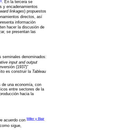
8)
. En la tercera se
res y encadenamientos
ward linkages
) propuestos
namientos directos, así
presenta información
ten hacer la discusión de
zar, se presentan las
los seminales denominados:
ative input and output
inversión (1937)”
ito es construir la
Tableau
les de una economía, con
cos entre sectores de la
 producción hacia la
Miller y Blair
De acuerdo con
 como sigue,