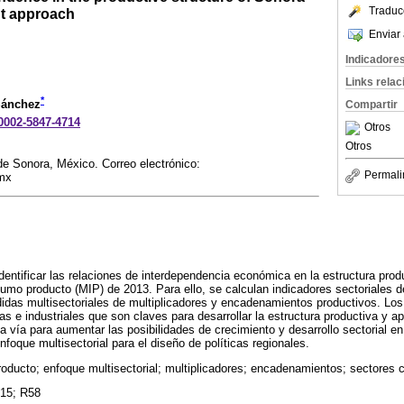
Traduc
ut approach
Enviar 
Indicadore
Links rela
*
Sánchez
Compartir
-0002-5847-4714
Otros
Otros
de Sonora, México. Correo electrónico:
Permali
mx
 identificar las relaciones de interdependencia económica en la estructura pro
umo producto (MIP) de 2013. Para ello, se calculan indicadores sectoriales d
idas multisectoriales de multiplicadores y encadenamientos productivos. Lo
as e industriales que son claves para desarrollar la estructura productiva y 
 vía para aumentar las posibilidades de crecimiento y desarrollo sectorial en
foque multisectorial para el diseño de políticas regionales.
oducto; enfoque multisectorial; multiplicadores; encadenamientos; sectores 
15; R58