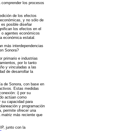
ra comprender los procesos
dición de los efectos
 económicas, y no sólo de
 es posible diseñar
nifican los efectos en el
as o agentes económicos
ra económica estatal.
ran más interdependencias
 en Sonora?
r primario e industrias
mientos, por lo tanto
año y vinculadas a las
ad de desarrollar la
mía de Sonora, con base en
ductivos. Estas medidas
conexión: i) por su
ndo actúan como
 su capacidad para
a planeación y programación
, permite ofrecer una
a matriz más reciente que
P, junto con la