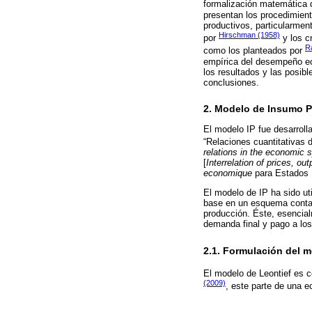
formalización matemática 
presentan los procedimient
productivos, particularmen
Hirschman (1958)
por
y los cr
R
como los planteados por
empírica del desempeño eco
los resultados y las posibl
conclusiones.
2. Modelo de Insumo 
El modelo IP fue desarroll
“Relaciones cuantitativas
relations in the economic 
[
Interrelation of prices, o
economique
para Estados Un
El modelo de IP ha sido ut
base en un esquema contab
producción. Éste, esencialm
demanda final y pago a lo
2.1. Formulación del m
El modelo de Leontief es 
(2009)
, este parte de una 