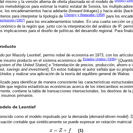
Ghosh (195
del mismo y la versión alterna de oferta plasmada en el modelo de
os metodológicos para estimar la matriz estatal de Sonora, los multiplicado
te, los encadenamientos hacia adelante (
forward linkages
) y hacia atrás (
back
Chenery y Watanabe (1958)
iterios para interpretar la tipología de
para los encade
asmussen (1957)
para los encadenamientos totales. En una cuarta sección se 
nómico de la región que, junto con la interpretación del análisis de IP, permi
es implicaciones para el diseño de políticas del desarrollo regional. Para finali
Producto
ado por Wassily Leontief, permio nobel de economía en 1973, con los artícu
Estados Unidos (1936)
 de insumo producto en el sistema económico de
” [
Quantit
system of the United States
] e “Interrelación de precios, producción, ahorro e 
utput, savings and investment
]. En estos trabajos el autor señala que su propós
idos y realizar una aplicación de la teoría del equilibrio general de Walras.
ilizado para identificar de manera consistente las características estructura
le que registra estadísticas económicas acerca de los intercambios económi
ente, contiene la tabla de transacciones intersectoriales, los destinos de la
s insumos primarios.
odelo de Leontief
conocido como el modelo impulsado por la demanda (
demand-driven model
). 
ecuación contable que sintéticamente se puede expresar en notación matricial
=
+
(1)
x
Z
f
x
=
Z
+
f