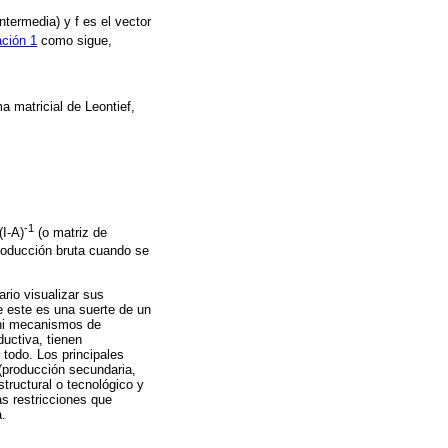
ntermedia) y f es el vector
ción 1
como sigue,
a matricial de Leontief,
-1
(I-A)
(o matriz de
producción bruta cuando se
rio visualizar sus
 este es una suerte de un
, ni mecanismos de
ductiva, tienen
todo. Los principales
(producción secundaria,
structural o tecnológico y
as restricciones que
.