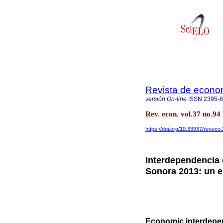
Revista de econo
versión On-line
ISSN
2395-
Rev. econ. vol.37 no.9
https://doi.org/10.33937/reveco
Interdependencia 
Sonora 2013: un 
Economic interdepen