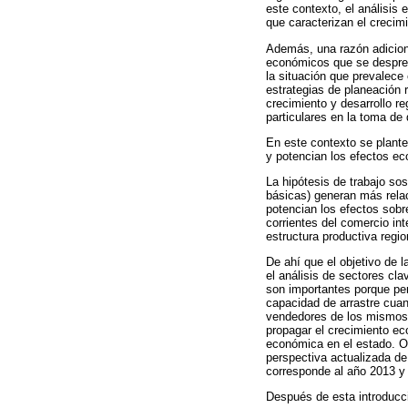
este contexto, el análisis
que caracterizan el crecimi
Además, una razón adiciona
económicos que se despren
la situación que prevalece
estrategias de planeación r
crecimiento y desarrollo r
particulares en la toma de
En este contexto se plante
y potencian los efectos ec
La hipótesis de trabajo sos
básicas) generan más relac
potencian los efectos sobr
corrientes del comercio in
estructura productiva regio
De ahí que el objetivo de 
el análisis de sectores cl
son importantes porque perm
capacidad de arrastre cu
vendedores de los mismos
propagar el crecimiento ec
económica en el estado. Ot
perspectiva actualizada de
corresponde al año 2013 y
Después de esta introducci