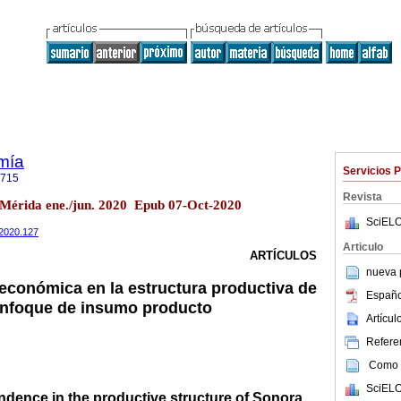
mía
Servicios 
8715
Revista
4 Mérida ene./jun. 2020 Epub 07-Oct-2020
SciELO
.2020.127
Articulo
ARTÍCULOS
nueva p
económica en la estructura productiva de
Españo
enfoque de insumo producto
Artícu
Referen
Como c
SciELO
dence in the productive structure of Sonora