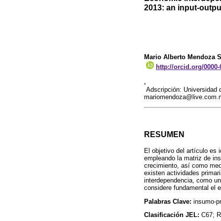
2013: an input-outp
Mario Alberto Mendoza 
http://orcid.org/0000
*
Adscripción: Universidad 
mariomendoza@live.com.
RESUMEN
El objetivo del artículo es
empleando la matriz de ins
crecimiento, así como med
existen actividades primari
interdependencia, como una
considere fundamental el en
Palabras Clave:
insumo-pr
Clasificación JEL:
C67; R