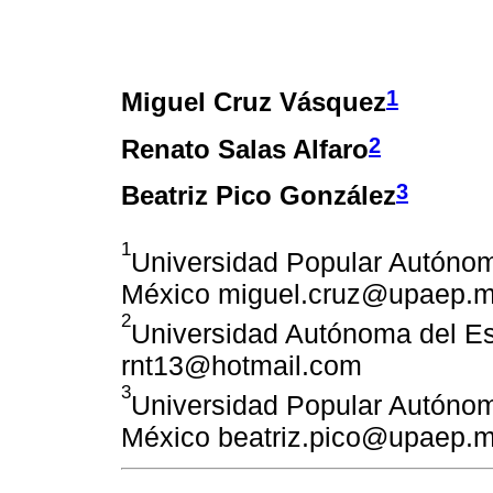
1
Miguel Cruz Vásquez
2
Renato Salas Alfaro
3
Beatriz Pico González
1
Universidad Popular Autóno
México miguel.cruz@upaep.m
2
Universidad Autónoma del E
rnt13@hotmail.com
3
Universidad Popular Autóno
México beatriz.pico@upaep.m