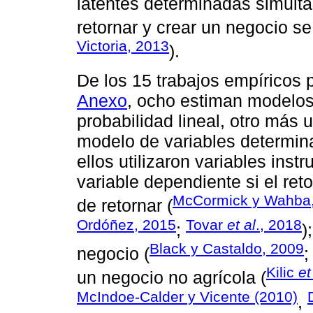
latentes determinadas simult
retornar y crear un negocio s
Victoria, 2013
).
De los 15 trabajos empíricos 
Anexo
, ocho estiman modelo
probabilidad lineal, otro más
modelo de variables determin
ellos utilizaron variables in
variable dependiente si el re
McCormick y Wahba
de retornar (
Ordóñez, 2015
Tovar
et al
., 2018
;
)
Black y Castaldo, 2009
negocio (
Kilic
et
un negocio no agrícola (
McIndoe-Calder y Vicente (2010)
,