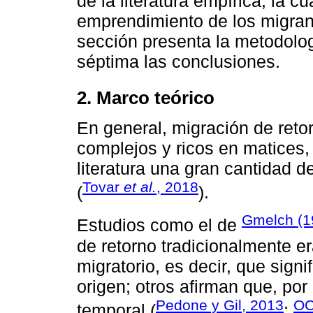
de la literatura empírica, la cu
emprendimiento de los migrant
sección presenta la metodologí
séptima las conclusiones.
2. Marco teórico
En general, migración de ret
complejos y ricos en matices,
literatura una gran cantidad de
Tovar
et al.
, 2018
(
).
Gmelch (1
Estudios como el de
de retorno tradicionalmente e
migratorio, es decir, que signif
origen; otros afirman que, por 
Pedone y Gil, 2013
OC
temporal (
;