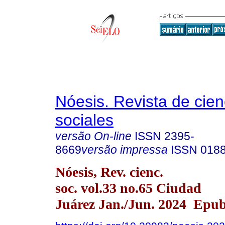
Nóesis. Revista de cien
sociales
versão On-line
ISSN
2395-
8669
versão impressa
ISSN
018
Nóesis, Rev. cienc.
soc. vol.33 no.65 Ciudad
Juárez Jan./Jun. 2024 Epu