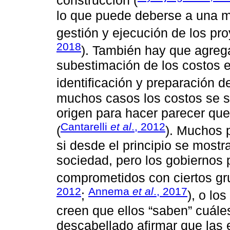
construcción (
lo que puede deberse a una ma
gestión y ejecución de los pro
2018
). También hay que agrega
subestimación de los costos e
identificación y preparación de
muchos casos los costos se s
origen para hacer parecer que
Cantarelli
et al
., 2012
(
). Muchos 
si desde el principio se mostr
sociedad, pero los gobiernos 
comprometidos con ciertos gru
2012
Annema
et al
., 2017
;
), o lo
creen que ellos “saben” cuále
descabellado afirmar que las 