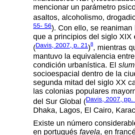
mencionar un parámetro psicos
asaltos, alcoholismo, drogadic
55- 56
). Con ello, se reaniman
que a principios del siglo XIX
8
Davis, 2007, p. 21
(
)
, mientras 
mantuvo la equivalencia entre l
condición urbanística. El
slum
socioespacial dentro de la ciu
segunda mitad del siglo XX c
las colonias populares mayorm
Davis, 2007, pp.
del Sur Global (
Dhaka, Lagos, El Cairo, Karac
Existe un número considerable
en portugués
favela
, en franc