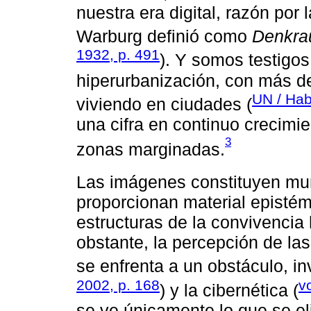
nuestra era digital, razón por
Warburg definió como
Denkr
1932, p. 491
). Y somos testigo
hiperurbanización, con más de
UN / Hab
viviendo en ciudades (
una cifra en continuo crecimi
3
zonas marginadas.
Las imágenes constituyen mu
proporcionan material epistém
estructuras de la convivenci
obstante, la percepción de la
se enfrenta a un obstáculo, in
2002, p. 168
v
) y la cibernética (
se ve únicamente lo que se el