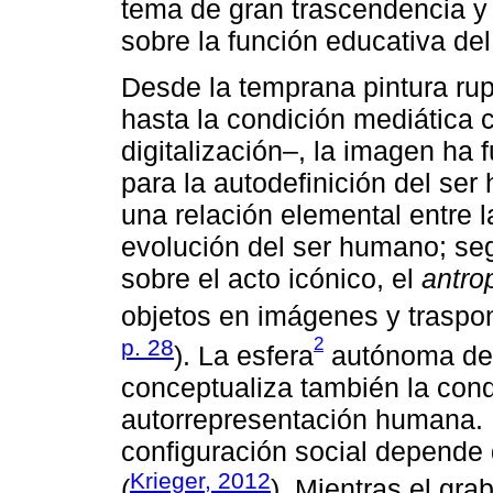
tema de gran trascendencia y 
sobre la función educativa del
Desde la temprana pintura ru
hasta la condición mediática
digitalización–, la imagen ha
para la autodefinición del se
una relación elemental entre 
evolución del ser humano; se
sobre el acto icónico, el
antro
objetos en imágenes y traspone
2
p. 28
). La esfera
autónoma de l
conceptualiza también la condi
autorrepresentación humana. L
configuración social depende 
Krieger, 2012
(
). Mientras el gra