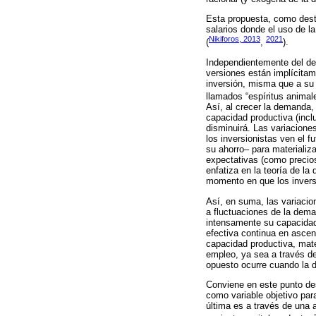
Esta propuesta, como desta
salarios donde el uso de l
Nikiforos, 2013
2021
(
,
).
Independientemente del deb
versiones están implícitam
inversión, misma que a su
llamados “espíritus animale
Así, al crecer la demanda,
capacidad productiva (incl
disminuirá. Las variacione
los inversionistas ven el f
su ahorro– para materializ
expectativas (como precios 
enfatiza en la teoría de l
momento en que los invers
Así, en suma, las variacio
a fluctuaciones de la dem
intensamente su capacidad
efectiva continua en ascen
capacidad productiva, mate
empleo, ya sea a través d
opuesto ocurre cuando la 
Conviene en este punto des
como variable objetivo par
última es a través de una 