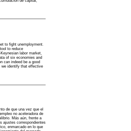
cumulación de capital,
rget to fight unemployment.
tool to reduce
-Keynesian labor market,
data of six economies and
ion can indeed be a good
we identify that effective
nto de que una vez que el
sempleo no aceleradora de
librio. Más aún, frente a
s ajustes correspondientes
órico, enmarcado en lo que