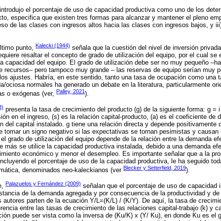
, introdujo el porcentaje de uso de capacidad productiva como uno de los dete
o, especifica que existen tres formas para alcanzar y mantener el pleno emple
greso de las clases con ingresos altos hacia las clases con ingresos bajos, y iii
Kalecki (1944)
último punto,
señala que la cuestión del nivel de inversión privada
uiere resaltar el concepto de grado de utilización del equipo, por el cual se e
a capacidad del equipo. El grado de utilización debe ser no muy pequeño –ha
 de recursos– pero tampoco muy grande – las reservas de equipo serían muy 
a los ajustes. Habría, en este sentido, tanto una tasa de ocupación como una
/ociosa normales ha generado un debate en la literatura, particularmente orie
Palley, 2021
as o exógenas (ver,
).
3)
presenta la tasa de crecimiento del producto (g) de la siguiente forma: g = i 
sión en el ingreso, (s) es la relación capital-producto, (a) es el coeficiente de 
ión del capital instalado. g tiene una relación directa y depende positivamente
 tomar un signo negativo si las expectativas se tornan pesimistas y causan u
el grado de utilización del equipo depende de la relación entre la demanda ef
e más se utilice la capacidad productiva instalada, debido a una demanda efe
imiento económico y menor el desempleo. Es importante señalar que a la prop
incluyendo el porcentaje de uso de la capacidad productiva, le ha seguido tod
Blecker y Setterfield, 2019
emática, denominados neo-kaleckianos (ver
).
Palazuelos y Fernández (2009)
e,
señalan que el porcentaje de uso de capacidad i
stancia de la demanda agregada y por consecuencia de la productividad y de 
s autores parten de la ecuación Y/L=(K/L) / (K/Y). De aquí, la tasa de crecimi
ferencia entre las tasas de crecimiento de las relaciones capital-trabajo (k) y ca
ación puede ser vista como la inversa de (Ku/K) x (Y/ Ku), en donde Ku es el g