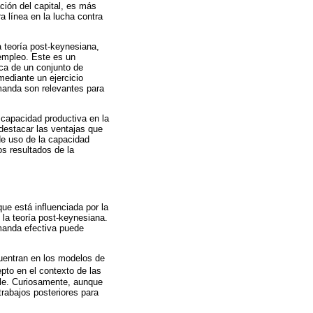
ción del capital, es más
a línea en la lucha contra
a teoría post-keynesiana,
sempleo. Este es un
ica de un conjunto de
ediante un ejercicio
manda son relevantes para
 capacidad productiva en la
 destacar las ventajas que
 de uso de la capacidad
os resultados de la
ue está influenciada por la
 la teoría post-keynesiana.
emanda efectiva puede
cuentran en los modelos de
pto en el contexto de las
ble. Curiosamente, aunque
trabajos posteriores para