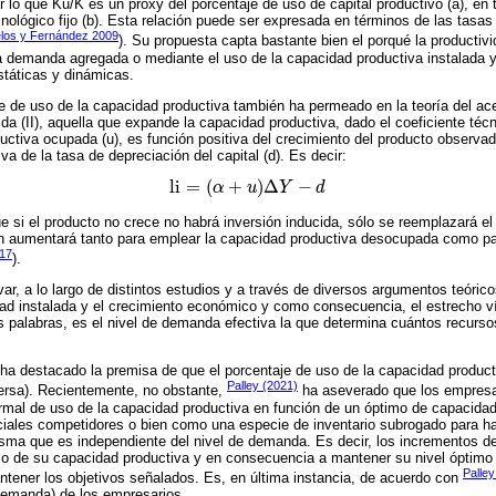
or lo que Ku/K es un proxy del porcentaje de uso de capital productivo (a), en
cnológico fijo (b). Esta relación puede ser expresada en términos de las tasa
los y Fernández 2009
). Su propuesta capta bastante bien el porqué la producti
a demanda agregada o mediante el uso de la capacidad productiva instalada 
táticas y dinámicas.
je de uso de la capacidad productiva también ha permeado en la teoría del ace
ida (II), aquella que expande la capacidad productiva, dado el coeficiente técn
uctiva ocupada (u), es función positiva del crecimiento del producto observad
a de la tasa de depreciación del capital (d). Es decir:
li
=
(
+
)
Δ
−
α
u
Y
d
li
=
(
α
+
u
)
Δ
Y
−
d
 si el producto no crece no habrá inversión inducida, sólo se reemplazará el c
ión aumentará tanto para emplear la capacidad productiva desocupada como pa
017
).
r, a lo largo de distintos estudios y a través de diversos argumentos teórico
idad instalada y el crecimiento económico y como consecuencia, el estrecho ví
 palabras, es el nivel de demanda efectiva la que determina cuántos recurso
.
e ha destacado la premisa de que el porcentaje de uso de la capacidad product
Palley (2021)
ersa). Recientemente, no obstante,
ha aseverado que los empresar
rmal de uso de la capacidad productiva en función de un óptimo de capacida
ciales competidores o bien como una especie de inventario subrogado para ha
ma que es independiente del nivel de demanda. Es decir, los incrementos d
uso de su capacidad productiva y en consecuencia a mantener su nivel óptimo
Palle
tener los objetivos señalados. Es, en última instancia, de acuerdo con
demanda) de los empresarios.