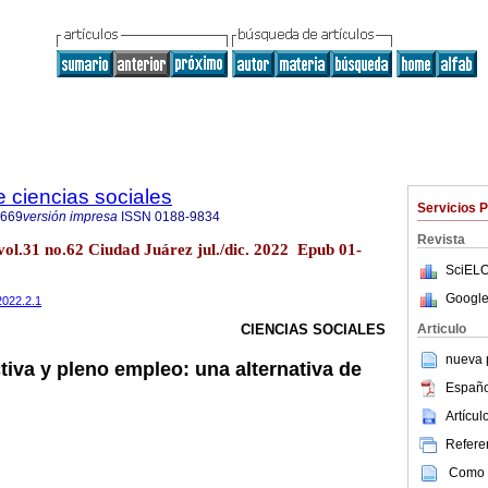
e ciencias sociales
Servicios 
8669
versión impresa
ISSN
0188-9834
Revista
. vol.31 no.62 Ciudad Juárez jul./dic. 2022 Epub 01-
SciELO
Google
2022.2.1
Articulo
CIENCIAS SOCIALES
nueva p
iva y pleno empleo: una alternativa de
Españo
Artícu
Referen
Como c