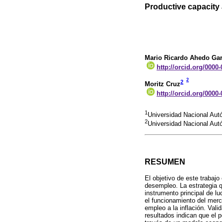
Productive capacity 
Mario Ricardo Ahedo Gar
http://orcid.org/0000
2
2
Moritz Cruz
http://orcid.org/0000
1
Universidad Nacional Au
2
Universidad Nacional Au
RESUMEN
El objetivo de este trabajo
desempleo. La estrategia q
instrumento principal de l
el funcionamiento del merc
empleo a la inflación. Va
resultados indican que el 