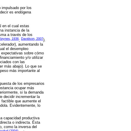
o impulsado por los
 decir es endógena
 en el cual estas
a instancia de la
sma a través de los
Keynes, 1936
Davidson, 2007
;
).
acelerador), aumentando la
cual el desempleo
de expectativas sobre cómo
inanciamiento y/o utilizar
ociados con las
ver más abajo). Lo que se
l peso más importante al
spuesta de los empresarios
instancia ocupar más
eriormente, si la demanda
e decidir incrementar la
 factible que aumente el
dola. Evidentemente, lo
la capacidad productiva
irecta o indirecta. Ésta
o, como la inversa del
oudud (2004)