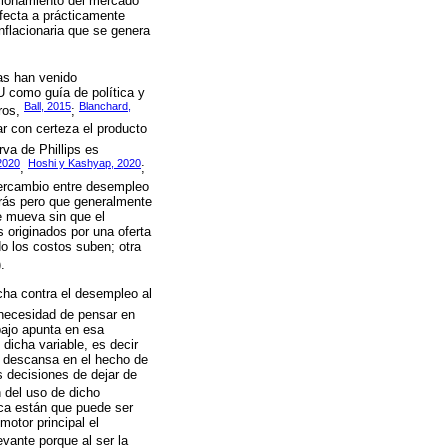
ncionamiento del mercado
fecta a prácticamente
nflacionaria que se genera
as han venido
U como guía de política y
Ball, 2015
Blanchard,
tros,
;
ar con certeza el producto
va de Phillips es
2020
Hoshi y Kashyap, 2020
,
;
intercambio entre desempleo
trás pero que generalmente
se mueva sin que el
originados por una oferta
o los costos suben; otra
.
cha contra el desempleo al
necesidad de pensar en
bajo apunta en esa
dicha variable, es decir
ta descansa en el hecho de
s decisiones de dejar de
n del uso de dicho
ica están que puede ser
otor principal el
levante porque al ser la