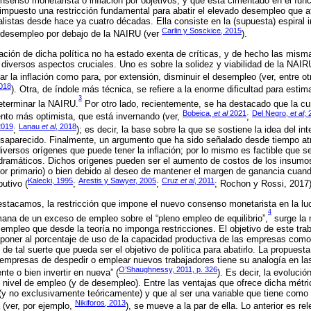
senso monetarista o inflación por objetivos, y que está cimentado en el fu
impuesto una restricción fundamental para abatir el elevado desempleo que a
listas desde hace ya cuatro décadas. Ella consiste en la (supuesta) espiral i
Carlin y Sosckice, 2015
l desempleo por debajo de la NAIRU (ver
).
ción de dicha política no ha estado exenta de críticas, y de hecho las mism
diversos aspectos cruciales. Uno es sobre la solidez y viabilidad de la NAIR
lar la inflación como para, por extensión, disminuir el desempleo (ver, entre o
018
). Otra, de índole más técnica, se refiere a la enorme dificultad para estim
3
eterminar la NAIRU.
Por otro lado, recientemente, se ha destacado que la cur
Bobeica,
et al
2021
Del Negro,
et al
; 
ento más optimista, que está invernando (ver,
;
019
Lanau
et al
, 2018
;
); es decir, la base sobre la que se sostiene la idea del 
desaparecido. Finalmente, un argumento que ha sido señalado desde tiempo a
diversos orígenes que puede tener la inflación; por lo mismo es factible que 
ramáticos. Dichos orígenes pueden ser el aumento de costos de los insumos 
tor primario) o bien debido al deseo de mantener el margen de ganancia cuand
Kalecki, 1995
Arestis y Sawyer, 2005
Cruz
et al
, 2011
butivo (
;
;
; Rochon y Rossi, 2017)
estacamos, la restricción que impone el nuevo consenso monetarista en la lu
4
mana de un exceso de empleo sobre el “pleno empleo de equilibrio”,
surge la 
sempleo que desde la teoría no imponga restricciones. El objetivo de este tra
oponer al porcentaje de uso de la capacidad productiva de las empresas como 
e tal suerte que pueda ser el objetivo de política para abatirlo. La propues
 empresas de despedir o emplear nuevos trabajadores tiene su analogía en la
O’Shaughnessy, 2011, p. 326
ente o bien invertir en nueva” (
). Es decir, la evolució
el nivel de empleo (y de desempleo). Entre las ventajas que ofrece dicha métr
y no exclusivamente teóricamente) y que al ser una variable que tiene como m
Nikiforos, 2013
(ver, por ejemplo,
), se mueve a la par de ella. Lo anterior es re