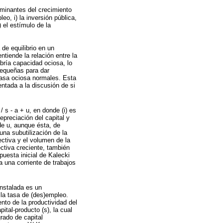
rminantes del crecimiento
o, i) la inversión pública,
) el estímulo de la
 de equilibrio en un
ntiende la relación entre la
bría capacidad ociosa, lo
pequeñas para dar
 tasa ociosa normales. Esta
ntada a la discusión de si
/ s - a + u, en donde (i) es
depreciación del capital y
 de u, aunque ésta, de
na subutilización de la
ectiva y el volumen de la
ctiva creciente, también
uesta inicial de Kalecki
a una corriente de trabajos
nstalada es un
la tasa de (des)empleo.
ento de la productividad del
pital-producto (s), la cual
rado de capital