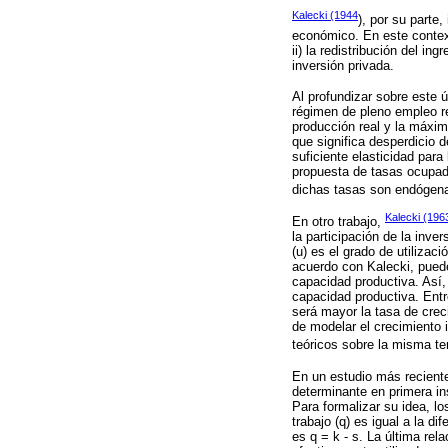
Kalecki (1944
), por su parte
económico. En este context
ii) la redistribución del in
inversión privada.
Al profundizar sobre este 
régimen de pleno empleo req
producción real y la máxim
que significa desperdicio
suficiente elasticidad par
propuesta de tasas ocupada
dichas tasas son endógen
Kalecki (196
En otro trabajo,
la participación de la inver
(u) es el grado de utilizac
acuerdo con Kalecki, puede
capacidad productiva. Así, 
capacidad productiva. Entr
será mayor la tasa de crec
de modelar el crecimiento 
teóricos sobre la misma t
En un estudio más recient
determinante en primera in
Para formalizar su idea, lo
trabajo (q) es igual a la di
es q = k - s. La última rel