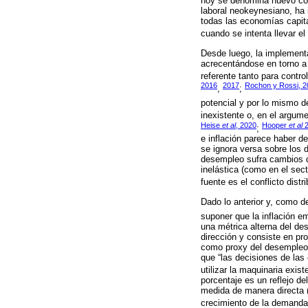
hoy se denomina nuevo con
laboral neokeynesiano, ha 
todas las economías capita
cuando se intenta llevar e
Desde luego, la implementa
acrecentándose en torno a 
referente tanto para contro
2016
2017
Rochon y Rossi, 2
,
;
potencial y por lo mismo d
inexistente o, en el argum
Heise
et al
, 2020
Hooper
et al
2
;
e inflación parece haber 
se ignora versa sobre los 
desempleo sufra cambios d
inelástica (como en el sec
fuente es el conflicto distri
Dado lo anterior y, como d
suponer que la inflación e
una métrica alterna del de
dirección y consiste en pr
como proxy del desempleo d
que “las decisiones de las
utilizar la maquinaria exist
porcentaje es un reflejo d
medida de manera directa (
crecimiento de la demanda 