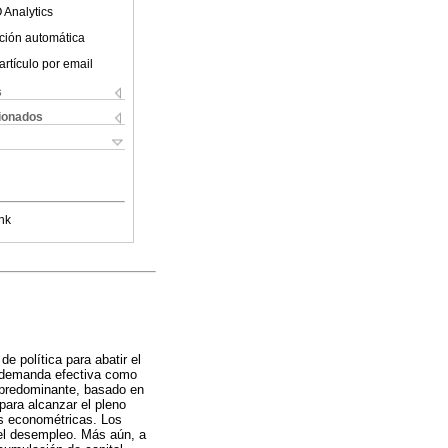
 Analytics
ción automática
artículo por email
s
cionados
nk
e política para abatir el
la demanda efectiva como
o predominante, basado en
para alcanzar el pleno
as econométricas. Los
del desempleo. Más aún, a