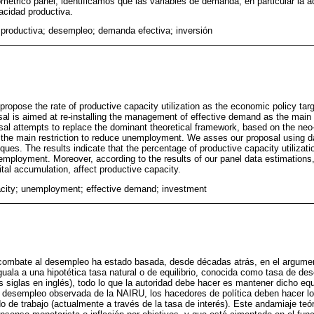
étrico panel, identificamos que las variables de demanda, en particular la a
acidad productiva.
productiva; desempleo; demanda efectiva; inversión
 propose the rate of productive capacity utilization as the economic policy ta
sal is aimed at re-installing the management of effective demand as the main 
al attempts to replace the dominant theoretical framework, based on the neo
 the main restriction to reduce unemployment. We asses our proposal using 
ques. The results indicate that the percentage of productive capacity utilizat
nemployment. Moreover, according to the results of our panel data estimations, 
tal accumulation, affect productive capacity.
acity; unemployment; effective demand; investment
 combate al desempleo ha estado basada, desde décadas atrás, en el argume
ala a una hipotética tasa natural o de equilibrio, conocida como tasa de de
s siglas en inglés), todo lo que la autoridad debe hacer es mantener dicho equi
e desempleo observada de la NAIRU, los hacedores de política deben hacer lo
do de trabajo (actualmente a través de la tasa de interés). Este andamiaje te