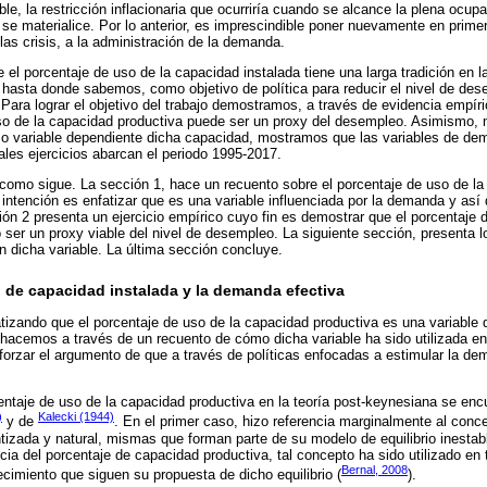
e, la restricción inflacionaria que ocurriría cuando se alcance la plena ocupa
se materialice. Por lo anterior, es imprescindible poner nuevamente en primer
las crisis, a la administración de la demanda.
 el porcentaje de uso de la capacidad instalada tiene una larga tradición en l
 hasta donde sabemos, como objetivo de política para reducir el nivel de de
 Para lograr el objetivo del trabajo demostramos, a través de evidencia empír
so de la capacidad productiva puede ser un proxy del desempleo. Asimismo, m
 variable dependiente dicha capacidad, mostramos que las variables de de
tales ejercicios abarcan el periodo 1995-2017.
 como sigue. La sección 1, hace un recuento sobre el porcentaje de uso de la
 intención es enfatizar que es una variable influenciada por la demanda y así
ción 2 presenta un ejercicio empírico cuyo fin es demostrar que el porcentaje
 ser un proxy viable del nivel de desempleo. La siguiente sección, presenta l
n dicha variable. La última sección concluye.
o de capacidad instalada y la demanda efectiva
atizando que el porcentaje de uso de la capacidad productiva es una variable q
hacemos a través de un recuento de cómo dicha variable ha sido utilizada en
reforzar el argumento de que a través de políticas enfocadas a estimular la d
ntaje de uso de la capacidad productiva en la teoría post-keynesiana se en
)
Kalecki (1944)
y de
. En el primer caso, hizo referencia marginalmente al conce
tizada y natural, mismas que forman parte de su modelo de equilibrio inesta
cia del porcentaje de capacidad productiva, tal concepto ha sido utilizado en 
Bernal, 2008
ecimiento que siguen su propuesta de dicho equilibrio (
).