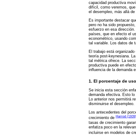
capacidad productiva movibl
difícil, como veremos, que 
el desempleo, más allá de 
Es importante destacar que
pero no ha sido propuesto,
esfuerzo en esa dirección.
países, que en efecto el u
econométrico, usando como
tal variable. Los datos de 
El trabajo está organizado
teoría post-keynesiana. La
tal métrica ofrece. La sec
productiva puede en efecto
influencia de la demanda e
1. El porcentaje de us
Se inicia esta sección enf
demanda efectiva. Esto lo 
Lo anterior nos permitirá 
disminuirse el desempleo.
Los antecedentes del porce
Harrod (1939
crecimiento de
tasas de crecimiento garan
enfatiza poco en la relevan
incluirse en modelos de cr