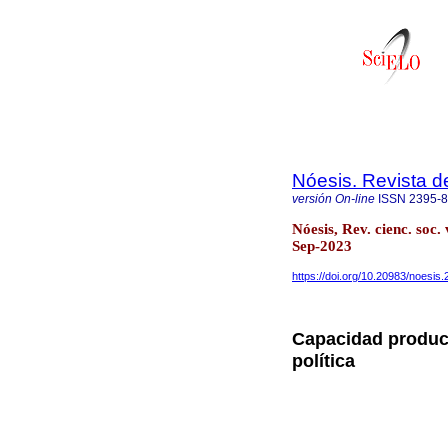
Nóesis. Revista d
versión On-line
ISSN
2395-
Nóesis, Rev. cienc. soc
Sep-2023
https://doi.org/10.20983/noesis.
Capacidad product
política