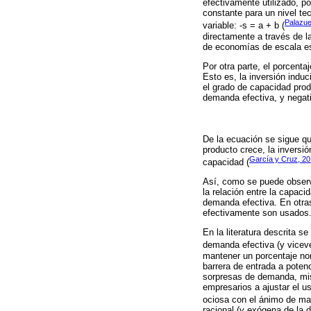
efectivamente utilizado, p
constante para un nivel te
Palazue
variable: -s = a + b (
directamente a través de l
de economías de escala es
Por otra parte, el porcenta
Esto es, la inversión induc
el grado de capacidad prod
demanda efectiva, y negativ
De la ecuación se sigue que
producto crece, la invers
García y Cruz, 2
capacidad (
Así, como se puede observa
la relación entre la capac
demanda efectiva. En otras
efectivamente son usados
En la literatura descrita s
demanda efectiva (y vicev
mantener un porcentaje no
barrera de entrada a poten
sorpresas de demanda, mis
empresarios a ajustar el 
ociosa con el ánimo de man
racional (y exógena de la 