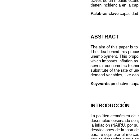
través de un modelo econom
tienen incidencia en la cap
Palabras clave
capacidad 
ABSTRACT
The aim of this paper is to
The idea behind this propo
unemployment. This propos
which imposes inflation as
several econometric techni
substitute of the rate of u
demand variables, like capi
Keywords
productive cap
INTRODUCCIÓN
La política económica del
desempleo observado se igu
la inflación (NAIRU, por su
desviaciones de la tasa d
para re-equilibrar el merca