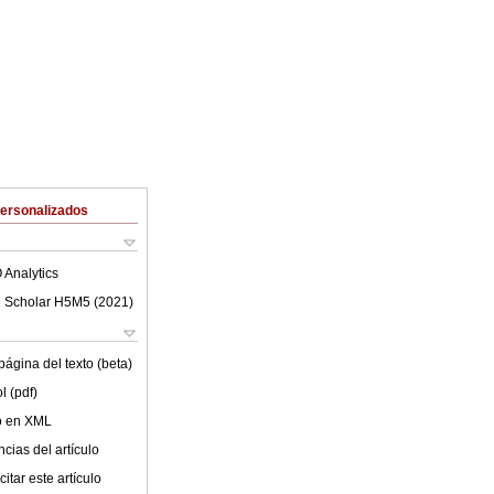
Personalizados
 Analytics
 Scholar H5M5 (
2021
)
ágina del texto (beta)
l (pdf)
lo en XML
cias del artículo
itar este artículo