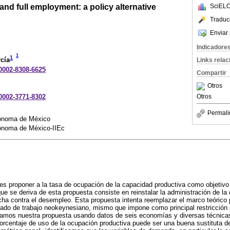
and full employment: a policy alternative
SciELO
Traduc
Enviar 
Indicadore
1
1
cía
Links rela
-0002-8308-6625
Compartir
Otros
-0002-3771-8302
Otros
Permali
tónoma de México
tónoma de México-IIEc
 es proponer a la tasa de ocupación de la capacidad productiva como objetivo d
ue se deriva de esta propuesta consiste en reinstalar la administración de 
ucha contra el desempleo. Esta propuesta intenta reemplazar el marco teóric
ado de trabajo neokeynesiano, mismo que impone como principal restricción 
lidamos nuestra propuesta usando datos de seis economías y diversas técnic
porcentaje de uso de la ocupación productiva puede ser una buena sustituta 