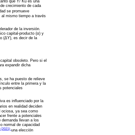
 tanto que Y/ Ku es una
s de crecimiento de cada
vidad se promueve
y al mismo tiempo a través
lerador de la inversión.
ico capital-producto (α) y
o (ΔY), es decir de la
apital obsoleto. Pero si el
ra expandir dicha
s, se ha puesto de relieve
nculo entre la primera y la
s potenciales
iva es influenciado por la
ios en realidad deciden
d ociosa, ya sea como
cer frente a potenciales
e demanda llevan a los
 o normal de capacidad
y (2021)
una elección