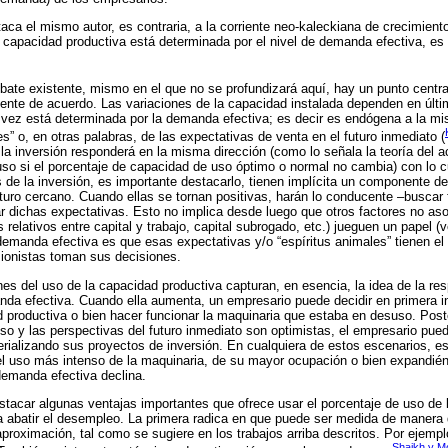
ca el mismo autor, es contraria, a la corriente neo-kaleckiana de crecimient
a capacidad productiva está determinada por el nivel de demanda efectiva, es
ate existente, mismo en el que no se profundizará aquí, hay un punto central
ente de acuerdo. Las variaciones de la capacidad instalada dependen en últim
 vez está determinada por la demanda efectiva; es decir es endógena a la mi
s” o, en otras palabras, de las expectativas de venta en el futuro inmediato (
 la inversión responderá en la misma dirección (como lo señala la teoría del 
uso si el porcentaje de capacidad de uso óptimo o normal no cambia) con lo 
s de la inversión, es importante destacarlo, tienen implícita un componente 
uturo cercano. Cuando ellas se tornan positivas, harán lo conducente –buscar f
ar dichas expectativas. Esto no implica desde luego que otros factores no as
relativos entre capital y trabajo, capital subrogado, etc.) jueguen un papel (
a demanda efectiva es que esas expectativas y/o “espíritus animales” tienen e
ionistas toman sus decisiones.
nes del uso de la capacidad productiva capturan, en esencia, la idea de la re
anda efectiva. Cuando ella aumenta, un empresario puede decidir en primera 
 productiva o bien hacer funcionar la maquinaria que estaba en desuso. Post
so y las perspectivas del futuro inmediato son optimistas, el empresario pued
rializando sus proyectos de inversión. En cualquiera de estos escenarios, es
el uso más intenso de la maquinaria, de su mayor ocupación o bien expandién
demanda efectiva declina.
tacar algunas ventajas importantes que ofrece usar el porcentaje de uso de 
a abatir el desempleo. La primera radica en que puede ser medida de manera d
aproximación, tal como se sugiere en los trabajos arriba descritos. Por ejempl
Shaikh y M