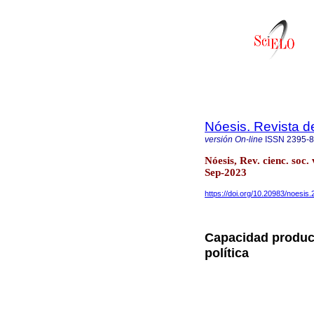
Nóesis. Revista d
versión On-line
ISSN
2395-
Nóesis, Rev. cienc. soc
Sep-2023
https://doi.org/10.20983/noesis.
Capacidad product
política