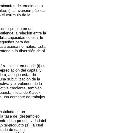
rminantes del crecimiento
o, i) la inversión pública,
) el estímulo de la
 de equilibrio en un
ntiende la relación entre la
bría capacidad ociosa, lo
pequeñas para dar
 tasa ociosa normales. Esta
ntada a la discusión de si
/ s - a + u, en donde (i) es
depreciación del capital y
 de u, aunque ésta, de
na subutilización de la
ectiva y el volumen de la
ctiva creciente, también
uesta inicial de Kalecki
a una corriente de trabajos
nstalada es un
la tasa de (des)empleo.
ento de la productividad del
pital-producto (s), la cual
rado de capital