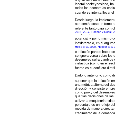
hoy se denomina nuevo con
laboral neokeynesiano, ha 
todas las economías capita
cuando se intenta llevar e
Desde luego, la implementa
acrecentándose en torno a 
referente tanto para contro
2016
2017
Rochon y Rossi, 2
,
;
potencial y por lo mismo d
inexistente o, en el argum
Heise
et al
, 2020
Hooper
et al
2
;
e inflación parece haber 
se ignora versa sobre los 
desempleo sufra cambios d
inelástica (como en el sec
fuente es el conflicto distri
Dado lo anterior y, como d
suponer que la inflación e
una métrica alterna del de
dirección y consiste en pr
como proxy del desempleo d
que “las decisiones de las
utilizar la maquinaria exist
porcentaje es un reflejo d
medida de manera directa (
crecimiento de la demanda 