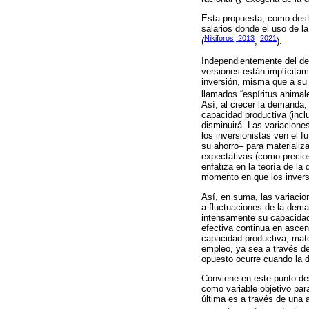
Esta propuesta, como desta
salarios donde el uso de l
Nikiforos, 2013
2021
(
,
).
Independientemente del deb
versiones están implícitam
inversión, misma que a su
llamados “espíritus animale
Así, al crecer la demanda,
capacidad productiva (incl
disminuirá. Las variacione
los inversionistas ven el f
su ahorro– para materializ
expectativas (como precios 
enfatiza en la teoría de l
momento en que los invers
Así, en suma, las variacio
a fluctuaciones de la dem
intensamente su capacidad
efectiva continua en ascen
capacidad productiva, mate
empleo, ya sea a través d
opuesto ocurre cuando la 
Conviene en este punto des
como variable objetivo par
última es a través de una 