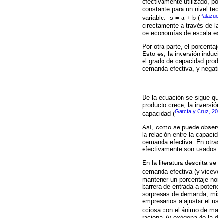
efectivamente utilizado, p
constante para un nivel te
Palazue
variable: -s = a + b (
directamente a través de l
de economías de escala es
Por otra parte, el porcenta
Esto es, la inversión induc
el grado de capacidad prod
demanda efectiva, y negativ
De la ecuación se sigue que
producto crece, la invers
García y Cruz, 2
capacidad (
Así, como se puede observa
la relación entre la capac
demanda efectiva. En otras
efectivamente son usados
En la literatura descrita s
demanda efectiva (y vicev
mantener un porcentaje no
barrera de entrada a poten
sorpresas de demanda, mis
empresarios a ajustar el 
ociosa con el ánimo de man
racional (y exógena de la 