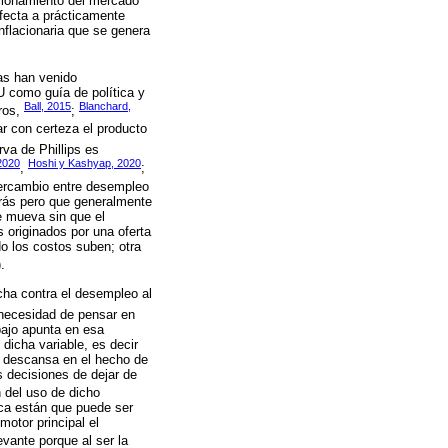
ncionamiento del mercado
fecta a prácticamente
nflacionaria que se genera
as han venido
U como guía de política y
Ball, 2015
Blanchard,
tros,
;
ar con certeza el producto
va de Phillips es
2020
Hoshi y Kashyap, 2020
,
;
intercambio entre desempleo
trás pero que generalmente
se mueva sin que el
originados por una oferta
o los costos suben; otra
.
cha contra el desempleo al
necesidad de pensar en
bajo apunta en esa
dicha variable, es decir
ta descansa en el hecho de
s decisiones de dejar de
n del uso de dicho
ica están que puede ser
otor principal el
levante porque al ser la