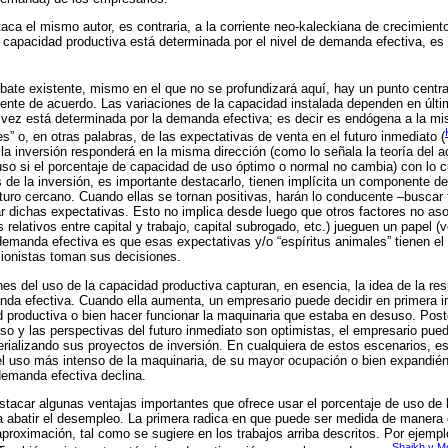
ca el mismo autor, es contraria, a la corriente neo-kaleckiana de crecimient
a capacidad productiva está determinada por el nivel de demanda efectiva, es
ate existente, mismo en el que no se profundizará aquí, hay un punto central
ente de acuerdo. Las variaciones de la capacidad instalada dependen en últim
 vez está determinada por la demanda efectiva; es decir es endógena a la mi
s” o, en otras palabras, de las expectativas de venta en el futuro inmediato (
 la inversión responderá en la misma dirección (como lo señala la teoría del 
uso si el porcentaje de capacidad de uso óptimo o normal no cambia) con lo 
s de la inversión, es importante destacarlo, tienen implícita un componente 
uturo cercano. Cuando ellas se tornan positivas, harán lo conducente –buscar f
ar dichas expectativas. Esto no implica desde luego que otros factores no as
relativos entre capital y trabajo, capital subrogado, etc.) jueguen un papel (
a demanda efectiva es que esas expectativas y/o “espíritus animales” tienen e
ionistas toman sus decisiones.
nes del uso de la capacidad productiva capturan, en esencia, la idea de la re
anda efectiva. Cuando ella aumenta, un empresario puede decidir en primera 
 productiva o bien hacer funcionar la maquinaria que estaba en desuso. Post
so y las perspectivas del futuro inmediato son optimistas, el empresario pued
rializando sus proyectos de inversión. En cualquiera de estos escenarios, es
el uso más intenso de la maquinaria, de su mayor ocupación o bien expandién
demanda efectiva declina.
tacar algunas ventajas importantes que ofrece usar el porcentaje de uso de 
a abatir el desempleo. La primera radica en que puede ser medida de manera d
aproximación, tal como se sugiere en los trabajos arriba descritos. Por ejempl
Shaikh y M