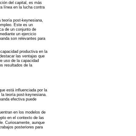
ción del capital, es más
a línea en la lucha contra
a teoría post-keynesiana,
sempleo. Este es un
ica de un conjunto de
ediante un ejercicio
manda son relevantes para
 capacidad productiva en la
 destacar las ventajas que
 de uso de la capacidad
os resultados de la
ue está influenciada por la
 la teoría post-keynesiana.
emanda efectiva puede
cuentran en los modelos de
pto en el contexto de las
ble. Curiosamente, aunque
trabajos posteriores para