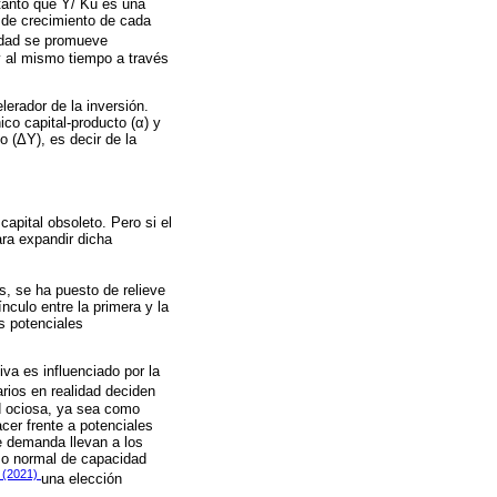
 tanto que Y/ Ku es una
s de crecimiento de cada
vidad se promueve
y al mismo tiempo a través
lerador de la inversión.
ico capital-producto (α) y
o (ΔY), es decir de la
apital obsoleto. Pero si el
ra expandir dicha
s, se ha puesto de relieve
nculo entre la primera y la
s potenciales
iva es influenciado por la
ios en realidad deciden
d ociosa, ya sea como
cer frente a potenciales
e demanda llevan a los
 o normal de capacidad
y (2021)
una elección