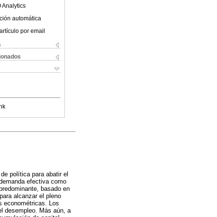
 Analytics
ción automática
artículo por email
s
cionados
nk
e política para abatir el
la demanda efectiva como
o predominante, basado en
para alcanzar el pleno
as econométricas. Los
del desempleo. Más aún, a