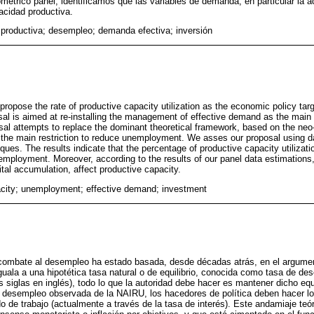
étrico panel, identificamos que las variables de demanda, en particular la a
acidad productiva.
productiva; desempleo; demanda efectiva; inversión
 propose the rate of productive capacity utilization as the economic policy ta
sal is aimed at re-installing the management of effective demand as the main 
al attempts to replace the dominant theoretical framework, based on the neo
 the main restriction to reduce unemployment. We asses our proposal using 
ques. The results indicate that the percentage of productive capacity utilizat
nemployment. Moreover, according to the results of our panel data estimations, 
tal accumulation, affect productive capacity.
acity; unemployment; effective demand; investment
 combate al desempleo ha estado basada, desde décadas atrás, en el argume
ala a una hipotética tasa natural o de equilibrio, conocida como tasa de de
s siglas en inglés), todo lo que la autoridad debe hacer es mantener dicho equi
e desempleo observada de la NAIRU, los hacedores de política deben hacer lo
do de trabajo (actualmente a través de la tasa de interés). Este andamiaje te