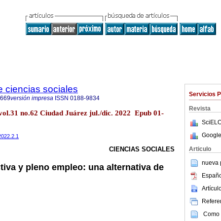
e ciencias sociales
Servicios 
8669
versión impresa
ISSN
0188-9834
Revista
. vol.31 no.62 Ciudad Juárez jul./dic. 2022 Epub 01-
SciELO
Google
2022.2.1
Articulo
CIENCIAS SOCIALES
nueva p
iva y pleno empleo: una alternativa de
Españo
Artícu
Referen
Como c