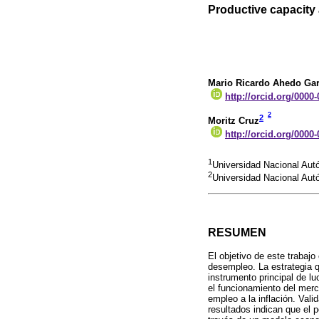
Productive capacity 
Mario Ricardo Ahedo Gar
http://orcid.org/0000
2
2
Moritz Cruz
http://orcid.org/0000
1
Universidad Nacional Au
2
Universidad Nacional Au
RESUMEN
El objetivo de este trabajo
desempleo. La estrategia q
instrumento principal de l
el funcionamiento del merc
empleo a la inflación. Va
resultados indican que el 