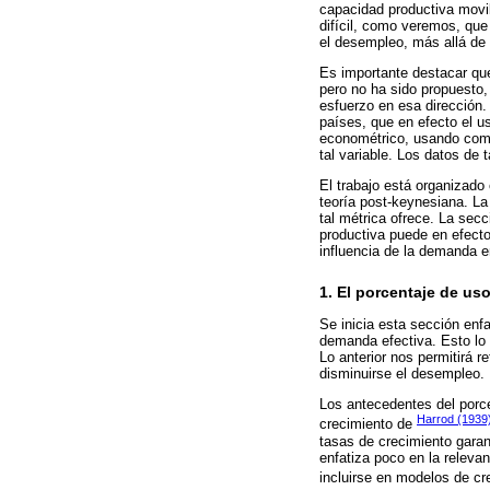
capacidad productiva movibl
difícil, como veremos, que 
el desempleo, más allá de 
Es importante destacar que
pero no ha sido propuesto,
esfuerzo en esa dirección.
países, que en efecto el u
econométrico, usando como
tal variable. Los datos de 
El trabajo está organizado
teoría post-keynesiana. La
tal métrica ofrece. La sec
productiva puede en efecto
influencia de la demanda e
1. El porcentaje de us
Se inicia esta sección enf
demanda efectiva. Esto lo 
Lo anterior nos permitirá 
disminuirse el desempleo.
Los antecedentes del porce
Harrod (1939
crecimiento de
tasas de crecimiento garan
enfatiza poco en la relevan
incluirse en modelos de cr