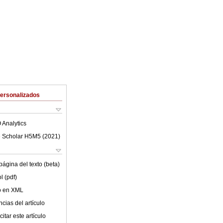
Personalizados
 Analytics
 Scholar H5M5 (
2021
)
ágina del texto (beta)
l (pdf)
lo en XML
cias del artículo
itar este artículo