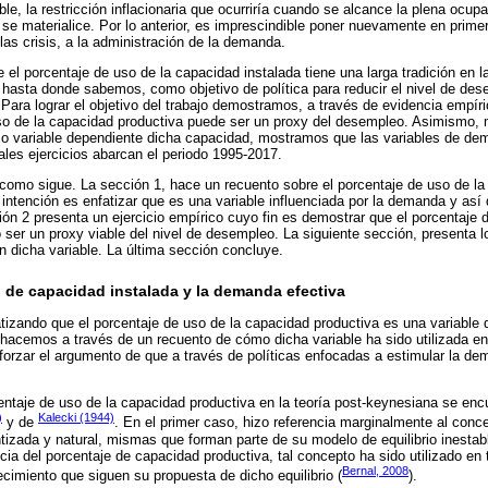
e, la restricción inflacionaria que ocurriría cuando se alcance la plena ocupa
se materialice. Por lo anterior, es imprescindible poner nuevamente en primer
las crisis, a la administración de la demanda.
 el porcentaje de uso de la capacidad instalada tiene una larga tradición en l
 hasta donde sabemos, como objetivo de política para reducir el nivel de de
 Para lograr el objetivo del trabajo demostramos, a través de evidencia empír
so de la capacidad productiva puede ser un proxy del desempleo. Asimismo, m
 variable dependiente dicha capacidad, mostramos que las variables de de
tales ejercicios abarcan el periodo 1995-2017.
 como sigue. La sección 1, hace un recuento sobre el porcentaje de uso de la
 intención es enfatizar que es una variable influenciada por la demanda y así
ción 2 presenta un ejercicio empírico cuyo fin es demostrar que el porcentaje
 ser un proxy viable del nivel de desempleo. La siguiente sección, presenta l
n dicha variable. La última sección concluye.
o de capacidad instalada y la demanda efectiva
atizando que el porcentaje de uso de la capacidad productiva es una variable q
hacemos a través de un recuento de cómo dicha variable ha sido utilizada en
reforzar el argumento de que a través de políticas enfocadas a estimular la d
ntaje de uso de la capacidad productiva en la teoría post-keynesiana se en
)
Kalecki (1944)
y de
. En el primer caso, hizo referencia marginalmente al conce
tizada y natural, mismas que forman parte de su modelo de equilibrio inesta
cia del porcentaje de capacidad productiva, tal concepto ha sido utilizado en 
Bernal, 2008
ecimiento que siguen su propuesta de dicho equilibrio (
).