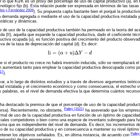
or lo que Ku/K es un proxy del porcentaje de uso de capital productivo (a), en
cnológico fijo (b). Esta relación puede ser expresada en términos de las tasa
los y Fernández 2009
). Su propuesta capta bastante bien el porqué la producti
a demanda agregada o mediante el uso de la capacidad productiva instalada 
táticas y dinámicas.
je de uso de la capacidad productiva también ha permeado en la teoría del ace
ida (II), aquella que expande la capacidad productiva, dado el coeficiente técn
uctiva ocupada (u), es función positiva del crecimiento del producto observad
a de la tasa de depreciación del capital (d). Es decir:
li
=
(
+
)
Δ
−
α
u
Y
d
li
=
(
α
+
u
)
Δ
Y
−
d
 si el producto no crece no habrá inversión inducida, sólo se reemplazará el c
ión aumentará tanto para emplear la capacidad productiva desocupada como pa
017
).
r, a lo largo de distintos estudios y a través de diversos argumentos teórico
idad instalada y el crecimiento económico y como consecuencia, el estrecho ví
 palabras, es el nivel de demanda efectiva la que determina cuántos recurso
.
e ha destacado la premisa de que el porcentaje de uso de la capacidad product
Palley (2021)
ersa). Recientemente, no obstante,
ha aseverado que los empresar
rmal de uso de la capacidad productiva en función de un óptimo de capacida
ciales competidores o bien como una especie de inventario subrogado para ha
ma que es independiente del nivel de demanda. Es decir, los incrementos d
uso de su capacidad productiva y en consecuencia a mantener su nivel óptimo
Palle
tener los objetivos señalados. Es, en última instancia, de acuerdo con
demanda) de los empresarios.