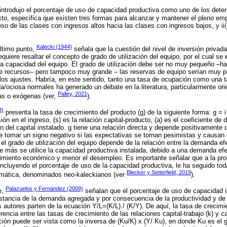
, introdujo el porcentaje de uso de capacidad productiva como uno de los dete
o, especifica que existen tres formas para alcanzar y mantener el pleno emple
greso de las clases con ingresos altos hacia las clases con ingresos bajos, y iii
Kalecki (1944)
último punto,
señala que la cuestión del nivel de inversión privada
uiere resaltar el concepto de grado de utilización del equipo, por el cual se e
a capacidad del equipo. El grado de utilización debe ser no muy pequeño –ha
 de recursos– pero tampoco muy grande – las reservas de equipo serían muy 
a los ajustes. Habría, en este sentido, tanto una tasa de ocupación como una
/ociosa normales ha generado un debate en la literatura, particularmente orie
Palley, 2021
as o exógenas (ver,
).
3)
presenta la tasa de crecimiento del producto (g) de la siguiente forma: g = i 
sión en el ingreso, (s) es la relación capital-producto, (a) es el coeficiente de 
ión del capital instalado. g tiene una relación directa y depende positivamente
 tomar un signo negativo si las expectativas se tornan pesimistas y causan u
el grado de utilización del equipo depende de la relación entre la demanda ef
e más se utilice la capacidad productiva instalada, debido a una demanda efe
imiento económico y menor el desempleo. Es importante señalar que a la prop
incluyendo el porcentaje de uso de la capacidad productiva, le ha seguido tod
Blecker y Setterfield, 2019
emática, denominados neo-kaleckianos (ver
).
Palazuelos y Fernández (2009)
e,
señalan que el porcentaje de uso de capacidad i
stancia de la demanda agregada y por consecuencia de la productividad y de 
s autores parten de la ecuación Y/L=(K/L) / (K/Y). De aquí, la tasa de crecimi
ferencia entre las tasas de crecimiento de las relaciones capital-trabajo (k) y ca
ación puede ser vista como la inversa de (Ku/K) x (Y/ Ku), en donde Ku es el g