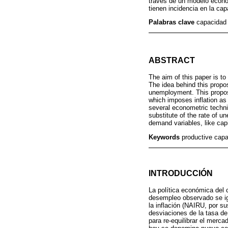
través de un modelo econom
tienen incidencia en la cap
Palabras clave
capacidad 
ABSTRACT
The aim of this paper is to
The idea behind this propo
unemployment. This propos
which imposes inflation as
several econometric techni
substitute of the rate of u
demand variables, like capi
Keywords
productive cap
INTRODUCCIÓN
La política económica del
desempleo observado se igu
la inflación (NAIRU, por su
desviaciones de la tasa d
para re-equilibrar el merca