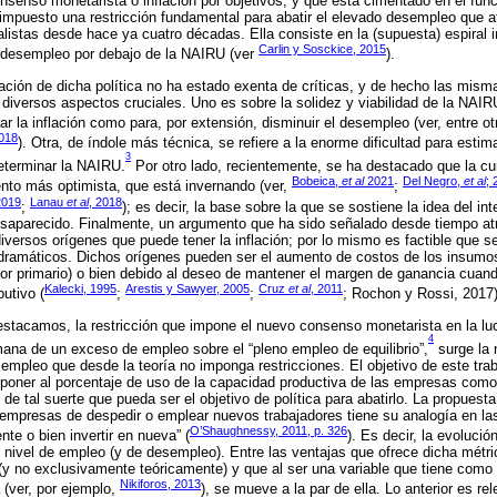
senso monetarista o inflación por objetivos, y que está cimentado en el fu
impuesto una restricción fundamental para abatir el elevado desempleo que a
listas desde hace ya cuatro décadas. Ella consiste en la (supuesta) espiral i
Carlin y Sosckice, 2015
l desempleo por debajo de la NAIRU (ver
).
ción de dicha política no ha estado exenta de críticas, y de hecho las mism
diversos aspectos cruciales. Uno es sobre la solidez y viabilidad de la NAIR
lar la inflación como para, por extensión, disminuir el desempleo (ver, entre o
018
). Otra, de índole más técnica, se refiere a la enorme dificultad para estim
3
eterminar la NAIRU.
Por otro lado, recientemente, se ha destacado que la cur
Bobeica,
et al
2021
Del Negro,
et al
; 
ento más optimista, que está invernando (ver,
;
019
Lanau
et al
, 2018
;
); es decir, la base sobre la que se sostiene la idea del 
desaparecido. Finalmente, un argumento que ha sido señalado desde tiempo a
diversos orígenes que puede tener la inflación; por lo mismo es factible que 
ramáticos. Dichos orígenes pueden ser el aumento de costos de los insumos 
tor primario) o bien debido al deseo de mantener el margen de ganancia cuand
Kalecki, 1995
Arestis y Sawyer, 2005
Cruz
et al
, 2011
butivo (
;
;
; Rochon y Rossi, 2017)
estacamos, la restricción que impone el nuevo consenso monetarista en la lu
4
mana de un exceso de empleo sobre el “pleno empleo de equilibrio”,
surge la 
sempleo que desde la teoría no imponga restricciones. El objetivo de este tra
oponer al porcentaje de uso de la capacidad productiva de las empresas como 
e tal suerte que pueda ser el objetivo de política para abatirlo. La propues
 empresas de despedir o emplear nuevos trabajadores tiene su analogía en la
O’Shaughnessy, 2011, p. 326
ente o bien invertir en nueva” (
). Es decir, la evolució
el nivel de empleo (y de desempleo). Entre las ventajas que ofrece dicha métr
y no exclusivamente teóricamente) y que al ser una variable que tiene como m
Nikiforos, 2013
(ver, por ejemplo,
), se mueve a la par de ella. Lo anterior es re