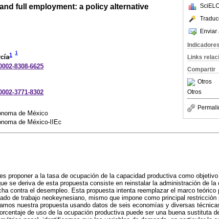
and full employment: a policy alternative
SciELO
Traduc
Enviar 
Indicadore
1
1
cía
Links rela
-0002-8308-6625
Compartir
Otros
-0002-3771-8302
Otros
Permali
tónoma de México
tónoma de México-IIEc
 es proponer a la tasa de ocupación de la capacidad productiva como objetivo d
ue se deriva de esta propuesta consiste en reinstalar la administración de 
ucha contra el desempleo. Esta propuesta intenta reemplazar el marco teóric
ado de trabajo neokeynesiano, mismo que impone como principal restricción 
lidamos nuestra propuesta usando datos de seis economías y diversas técnic
porcentaje de uso de la ocupación productiva puede ser una buena sustituta 