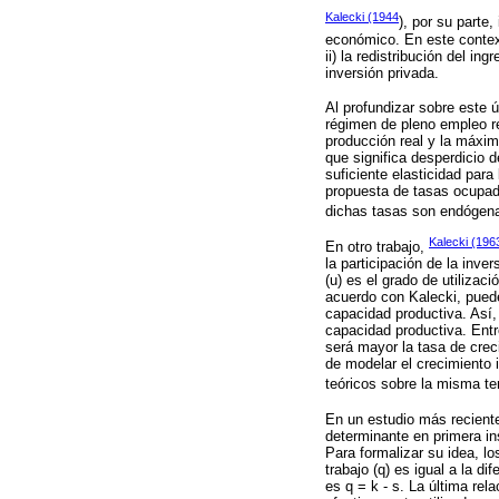
Kalecki (1944
), por su parte
económico. En este context
ii) la redistribución del in
inversión privada.
Al profundizar sobre este 
régimen de pleno empleo req
producción real y la máxim
que significa desperdicio
suficiente elasticidad par
propuesta de tasas ocupada
dichas tasas son endógen
Kalecki (196
En otro trabajo,
la participación de la inver
(u) es el grado de utilizac
acuerdo con Kalecki, puede
capacidad productiva. Así, 
capacidad productiva. Entr
será mayor la tasa de crec
de modelar el crecimiento 
teóricos sobre la misma t
En un estudio más recient
determinante en primera in
Para formalizar su idea, lo
trabajo (q) es igual a la di
es q = k - s. La última rel