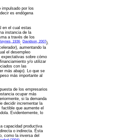
o impulsado por los
 decir es endógena
 en el cual estas
a instancia de la
sma a través de los
Keynes, 1936
Davidson, 2007
;
).
acelerador), aumentando la
cual el desempleo
de expectativas sobre cómo
inanciamiento y/o utilizar
ociados con las
ver más abajo). Lo que se
l peso más importante al
spuesta de los empresarios
instancia ocupar más
eriormente, si la demanda
e decidir incrementar la
 factible que aumente el
dola. Evidentemente, lo
la capacidad productiva
irecta o indirecta. Ésta
o, como la inversa del
oudud (2004)